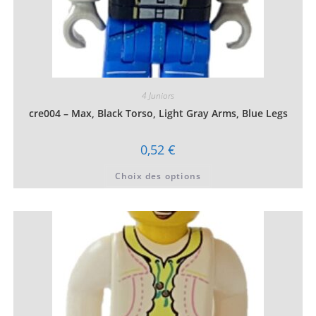
4 Juniors
cre004 – Max, Black Torso, Light Gray Arms, Blue Legs
0,52
€
Ce
Choix des options
produit
a
plusieurs
variations.
Les
options
peuvent
être
choisies
sur
la
page
du
produit