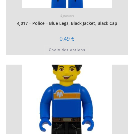
4 Juniors
4j017 – Police – Blue Legs, Black Jacket, Black Cap
0,49
€
Ce
Choix des options
produit
a
plusieurs
variations.
Les
options
peuvent
être
choisies
sur
la
page
du
produit