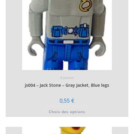
sur
la
page
du
produit
4 Juniors
js004 – Jack Stone – Gray Jacket, Blue legs
0,55
€
Ce
Choix des options
produit
a
plusieurs
variations.
Les
options