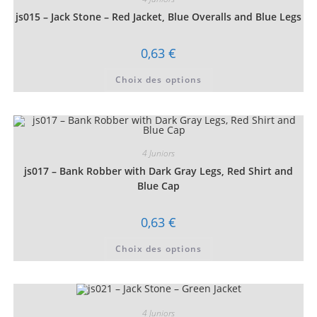
js015 – Jack Stone – Red Jacket, Blue Overalls and Blue Legs
0,63
€
Ce
Choix des options
produit
a
plusieurs
variations.
Les
options
peuvent
être
4 Juniors
choisies
js017 – Bank Robber with Dark Gray Legs, Red Shirt and
sur
la
Blue Cap
page
du
produit
0,63
€
Ce
Choix des options
produit
a
plusieurs
variations.
Les
options
peuvent
4 Juniors