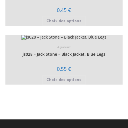
la
page
0,45
€
du
produit
Ce
Choix des options
produit
a
plusieurs
variations.
Les
options
peuvent
4 Juniors
être
choisies
js028 – Jack Stone – Black Jacket, Blue Legs
sur
la
page
0,55
€
du
produit
Ce
Choix des options
produit
a
plusieurs
variations.
Les
options
peuvent
être
choisies
sur
la
page