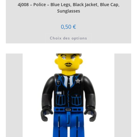
4j008 – Police – Blue Legs, Black Jacket, Blue Cap,
Sunglasses
0,50
€
Ce
Choix des options
produit
a
plusieurs
variations.
Les
options
peuvent
être
choisies
sur
la
page
du
produit