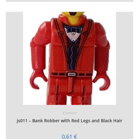
a
plusieurs
variations.
Les
options
peuvent
être
choisies
sur
la
page
du
produit
4 Juniors
js011 – Bank Robber with Red Legs and Black Hair
0,61
€