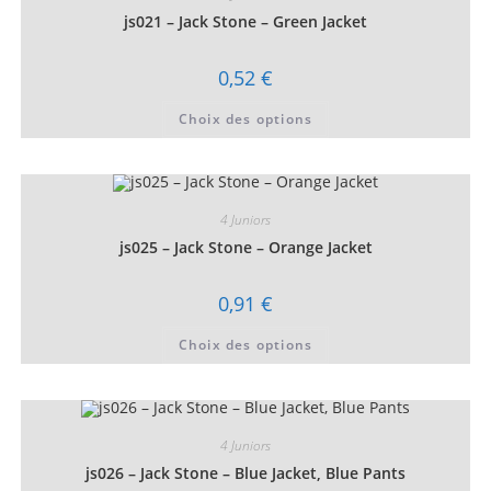
être
choisies
js021 – Jack Stone – Green Jacket
sur
la
page
0,52
€
du
produit
Ce
Choix des options
produit
a
plusieurs
variations.
Les
options
peuvent
4 Juniors
être
choisies
js025 – Jack Stone – Orange Jacket
sur
la
page
0,91
€
du
produit
Ce
Choix des options
produit
a
plusieurs
variations.
Les
options
peuvent
4 Juniors
être
choisies
js026 – Jack Stone – Blue Jacket, Blue Pants
sur