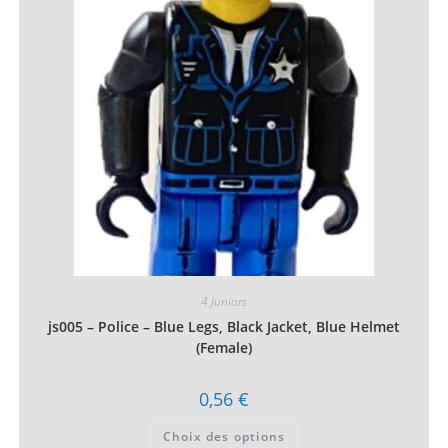
peuvent
être
choisies
sur
la
page
du
produit
4 Juniors
js005 – Police – Blue Legs, Black Jacket, Blue Helmet
(Female)
0,56
€
Ce
Choix des options
produit