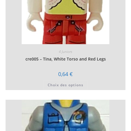
4 Juniors
cre005 – Tina, White Torso and Red Legs
0,64
€
Ce
Choix des options
produit
a
plusieurs
variations.
Les
options
peuvent
être
choisies
sur
la
page