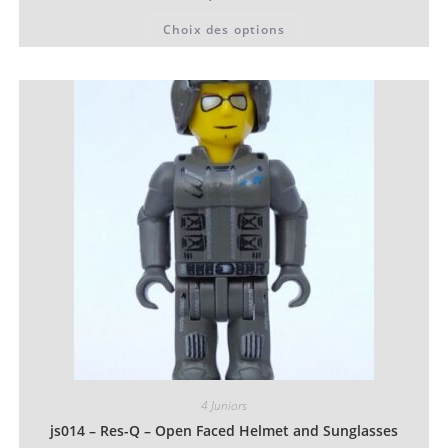
Ce
Choix des options
produit
a
plusieurs
variations.
Les
options
peuvent
être
choisies
sur
la
page
du
produit
4 Juniors
js014 – Res-Q – Open Faced Helmet and Sunglasses