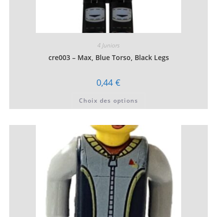
4 Juniors
cre003 – Max, Blue Torso, Black Legs
0,44
€
Ce
Choix des options
produit
a
plusieurs
variations.
Les
options
peuvent
être
choisies
sur
la
page
du
produit