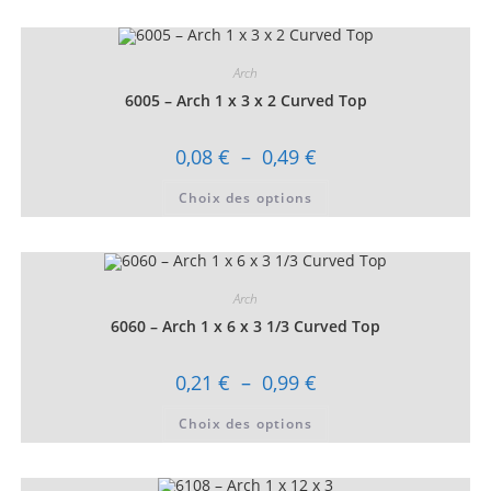
0,12 €
plusieurs
variations.
Les
options
peuvent
Arch
être
choisies
6005 – Arch 1 x 3 x 2 Curved Top
sur
la
page
Plage
0,08
€
–
0,49
€
du
de
produit
prix :
Ce
Choix des options
0,08 €
produit
à
a
0,49 €
plusieurs
variations.
Les
options
peuvent
Arch
être
choisies
6060 – Arch 1 x 6 x 3 1/3 Curved Top
sur
la
page
Plage
0,21
€
–
0,99
€
du
de
produit
prix :
Ce
Choix des options
0,21 €
produit
à
a
0,99 €
plusieurs
variations.
Les