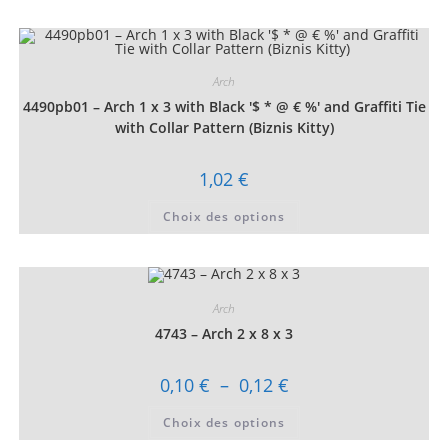
3,00 €
plusieurs
variations.
Les
options
peuvent
être
Arch
choisies
4490pb01 – Arch 1 x 3 with Black '$ * @ € %' and Graffiti Tie
sur
la
with Collar Pattern (Biznis Kitty)
page
du
produit
1,02
€
Ce
Choix des options
produit
a
plusieurs
variations.
Les
options
peuvent
Arch
être
choisies
4743 – Arch 2 x 8 x 3
sur
la
page
Plage
0,10
€
–
0,12
€
du
de
produit
prix :
Ce
Choix des options
0,10 €
produit
à
a