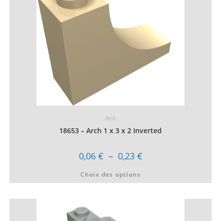
la
page
du
produit
Arch
18653 – Arch 1 x 3 x 2 Inverted
Plage
0,06
€
–
0,23
€
de
prix :
Ce
Choix des options
0,06 €
produit
à
a
0,23 €
plusieurs
variations.
Les
options
peuvent