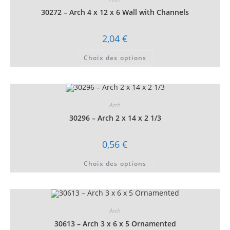
30272 – Arch 4 x 12 x 6 Wall with Channels
2,04
€
Ce
Choix des options
produit
a
plusieurs
variations.
Les
options
peuvent
Arch
être
choisies
30296 – Arch 2 x 14 x 2 1/3
sur
la
page
0,56
€
du
produit
Ce
Choix des options
produit
a
plusieurs
variations.
Les
options
peuvent
Arch
être
choisies
30613 – Arch 3 x 6 x 5 Ornamented
sur