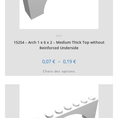
Arch
15254 – Arch 1 x 6 x 2 – Medium Thick Top without
Reinforced Underside
Plage
0,07
€
–
0,19
€
de
prix :
Ce
Choix des options
0,07 €
produit
à
a
0,19 €
plusieurs
variations.
Les
options
peuvent
être
choisies
sur
la
page
du