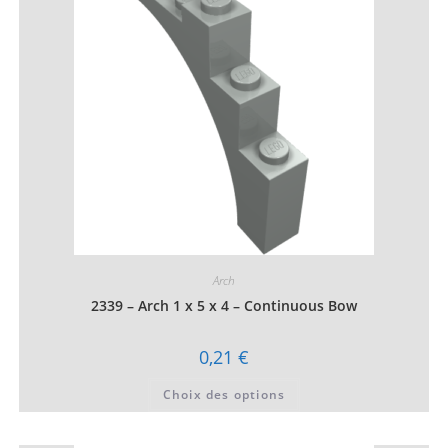
être
choisies
sur
la
page
du
produit
Arch
2339 – Arch 1 x 5 x 4 – Continuous Bow
0,21
€
Ce
Choix des options
produit
a
plusieurs
variations.