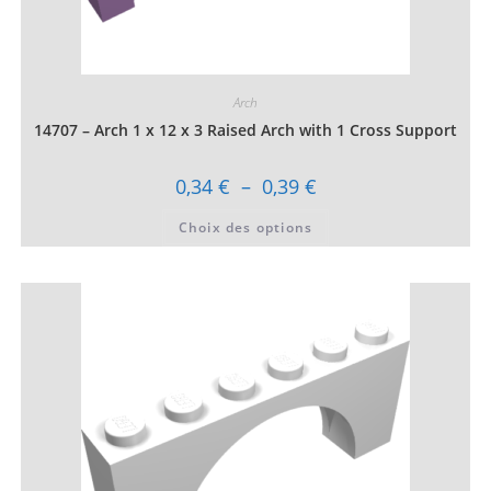
Arch
14707 – Arch 1 x 12 x 3 Raised Arch with 1 Cross Support
Plage
0,34
€
–
0,39
€
de
prix :
Ce
Choix des options
0,34 €
produit
à
a
0,39 €
plusieurs
variations.
Les
options
peuvent
être
choisies
sur
la
page
du
produit