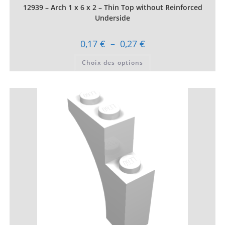
12939 – Arch 1 x 6 x 2 – Thin Top without Reinforced
Underside
Plage
0,17
€
–
0,27
€
de
prix :
Ce
Choix des options
0,17 €
produit
à
a
0,27 €
plusieurs
variations.
Les
options
peuvent
être
choisies
sur
la
page
du
produit