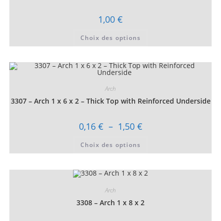
la
page
1,00
€
du
produit
Ce
Choix des options
produit
a
plusieurs
variations.
Les
options
peuvent
être
Arch
choisies
3307 – Arch 1 x 6 x 2 – Thick Top with Reinforced Underside
sur
la
page
du
Plage
0,16
€
–
1,50
€
produit
de
prix :
Ce
Choix des options
0,16 €
produit
à
a
1,50 €
plusieurs
variations.
Les
options
peuvent
Arch
être
choisies
3308 – Arch 1 x 8 x 2
sur
la