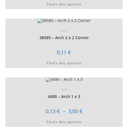
prix :
Ce
Choix des options
0,06 €
produit
à
a
0,31 €
plusieurs
variations.
Les
options
peuvent
Arch
être
choisies
38585 – Arch 2 x 2 Corner
sur
la
page
0,11
€
du
produit
Ce
Choix des options
produit
a
plusieurs
variations.
Les
options
peuvent
Arch
être
choisies
4490 – Arch 1 x 3
sur
la
page
Plage
0,13
€
–
3,00
€
du
de
produit
prix :
Ce
Choix des options
0,13 €
produit
à
a