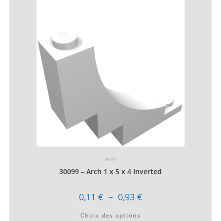
Les
options
peuvent
être
choisies
sur
la
page
du
produit
Arch
30099 – Arch 1 x 5 x 4 Inverted
Plage
0,11
€
–
0,93
€
de
prix :
Ce
Choix des options
0,11 €
produit