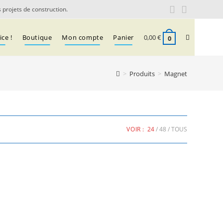
 projets de construction.
Toggle
ce !
Boutique
Mon compte
Panier
0,00
€
0
website
>
Produits
>
Magnet
search
VOIR :
24
48
TOUS