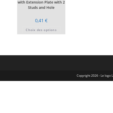
with Extension Plate with 2
Studs and Hole
0,41
€
Ce
Choix des options
produit
a
plusieurs
variations.
Les
options
peuvent
être
choisies
sur
la
page
du
Copyright 2026 - Le log
produit