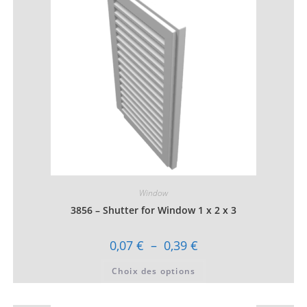
être
choisies
sur
la
page
du
produit
Window
3856 – Shutter for Window 1 x 2 x 3
Plage
0,07
€
–
0,39
€
de
prix :
Ce
Choix des options
0,07 €
produit
à
a
0,39 €
plusieurs
variations.