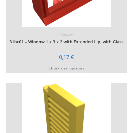
Window
31bc01 – Window 1 x 3 x 2 with Extended Lip, with Glass
0,17
€
Ce
Choix des options
produit
a
plusieurs
variations.
Les
options
peuvent
être
choisies
sur
la
page
du
produit