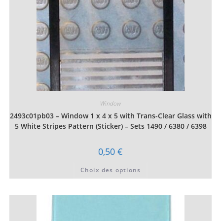
du
produit
Window
2493c01pb03 – Window 1 x 4 x 5 with Trans-Clear Glass with
5 White Stripes Pattern (Sticker) – Sets 1490 / 6380 / 6398
0,50
€
Ce
Choix des options
produit
a
plusieurs
variations.
Les
options
peuvent
être