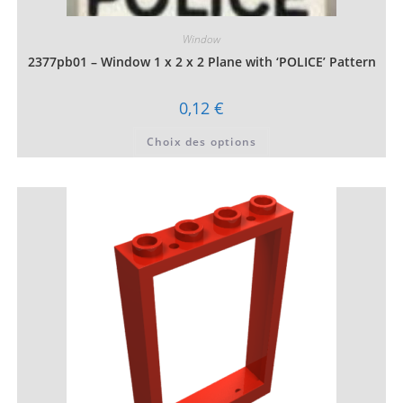
Window
2377pb01 – Window 1 x 2 x 2 Plane with ‘POLICE’ Pattern
0,12
€
Ce
Choix des options
produit
a
plusieurs
variations.
Les
options
peuvent
être
choisies
sur
la
page
du
produit