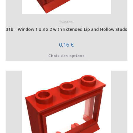
Window
31b – Window 1 x 3 x 2 with Extended Lip and Hollow Studs
0,16
€
Ce
Choix des options
produit
a
plusieurs
variations.
Les
options
peuvent
être
choisies
sur
la
page
du
produit