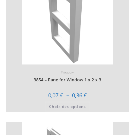
la
page
du
produit
Window
3854 – Pane for Window 1 x 2 x 3
Plage
0,07
€
–
0,36
€
de
prix :
Ce
Choix des options
0,07 €
produit
à
a
0,36 €
plusieurs
variations.
Les
options
peuvent