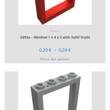
Window
2493a – Window 1 x 4 x 5 with Solid Studs
Plage
0,20
€
–
0,24
€
de
prix :
Ce
Choix des options
0,20 €
produit
à
a
0,24 €
plusieurs
variations.
Les
options
peuvent
être
choisies
sur
la
page
du
produit