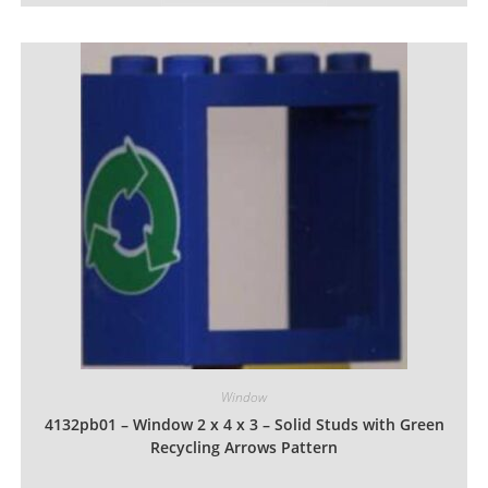
à
a
0,34 €
plusieurs
variations.
Les
options
peuvent
être
choisies
sur
la
page
du
produit
Window
4132pb01 – Window 2 x 4 x 3 – Solid Studs with Green
Recycling Arrows Pattern