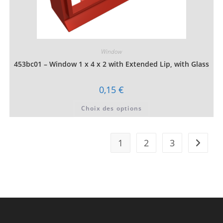
Window
453bc01 – Window 1 x 4 x 2 with Extended Lip, with Glass
0,15
€
Ce
Choix des options
produit
a
plusieurs
variations.
Les
1
2
3
options
peuvent
être
choisies
sur
la
page
du
produit