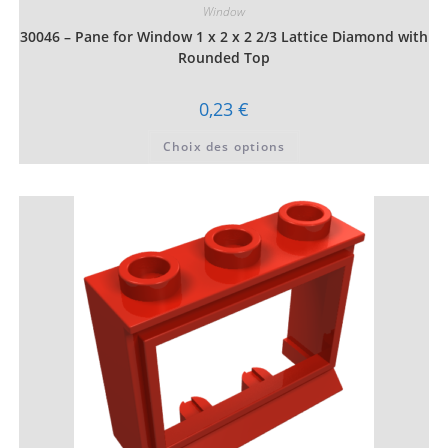
Window
30046 – Pane for Window 1 x 2 x 2 2/3 Lattice Diamond with
Rounded Top
0,23
€
Ce
Choix des options
produit
a
plusieurs
variations.
Les
options
peuvent
être
choisies
sur
la
page
du
produit