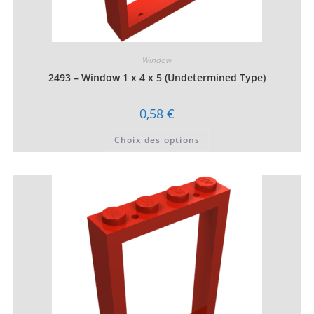
Window
2493 – Window 1 x 4 x 5 (Undetermined Type)
0,58
€
Ce
Choix des options
produit
a
plusieurs
variations.
Les
options
peuvent
être
choisies
sur
la
page
du
produit