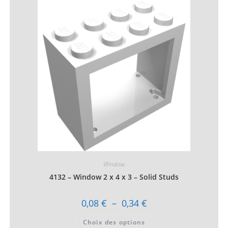
Les
options
peuvent
être
choisies
sur
la
page
du
produit
Window
4132 – Window 2 x 4 x 3 – Solid Studs
Plage
0,08
€
–
0,34
€
de
prix :
Ce
Choix des options
0,08 €
produit