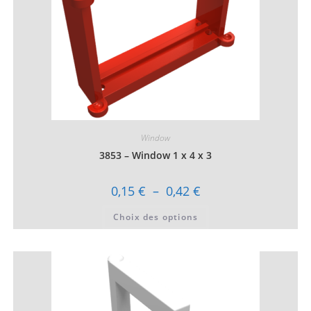
produit
Window
3853 – Window 1 x 4 x 3
Plage
0,15
€
–
0,42
€
de
prix :
Ce
Choix des options
0,15 €
produit
à
a
0,42 €
plusieurs
variations.
Les
options
peuvent
être
choisies
sur