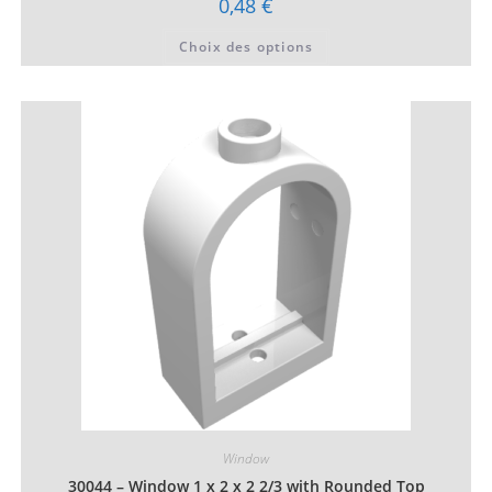
0,48
€
Ce
Choix des options
produit
a
plusieurs
variations.
Les
options
peuvent
être
choisies
sur
la
page
du
produit
Window
30044 – Window 1 x 2 x 2 2/3 with Rounded Top