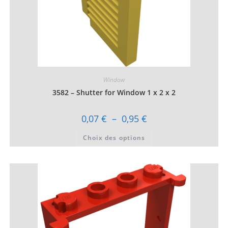
Window
3582 – Shutter for Window 1 x 2 x 2
Plage
0,07
€
–
0,95
€
de
prix :
Ce
Choix des options
0,07 €
produit
à
a
0,95 €
plusieurs
variations.
Les
options
peuvent
être
choisies
sur
la
page
du