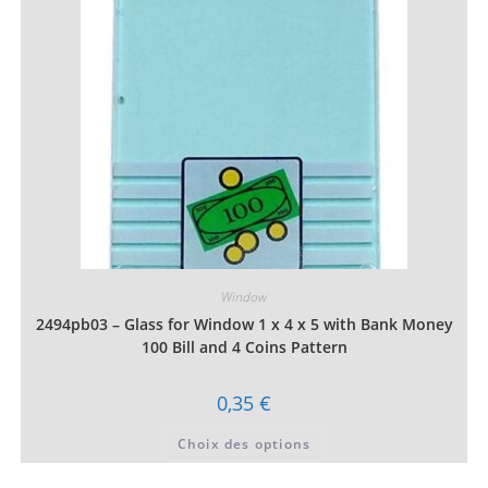
choisies
sur
la
page
du
produit
Window
2494pb03 – Glass for Window 1 x 4 x 5 with Bank Money
100 Bill and 4 Coins Pattern
0,35
€
Ce
Choix des options
produit
a
plusieurs