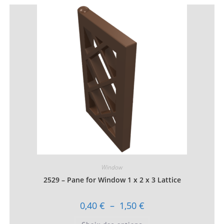
variations.
Les
options
peuvent
être
choisies
sur
la
page
du
produit
Window
2529 – Pane for Window 1 x 2 x 3 Lattice
Plage
0,40
€
–
1,50
€
de
prix :
Ce