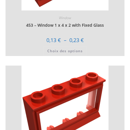
Window
453 – Window 1 x 4 x 2 with Fixed Glass
Plage
0,13
€
–
0,23
€
de
prix :
Ce
Choix des options
0,13 €
produit
à
a
0,23 €
plusieurs
variations.
Les
options
peuvent
être
choisies
sur
la
page
du
produit