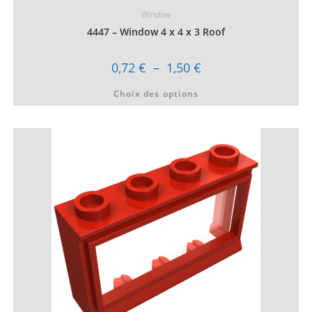
Window
4447 – Window 4 x 4 x 3 Roof
Plage
0,72
€
–
1,50
€
de
prix :
Ce
Choix des options
0,72 €
produit
à
a
1,50 €
plusieurs
variations.
Les
options
peuvent
être
choisies
sur
la
page
du
produit