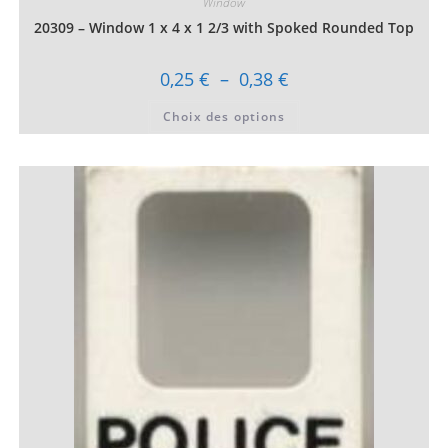
Window
20309 – Window 1 x 4 x 1 2/3 with Spoked Rounded Top
Plage
0,25
€
–
0,38
€
de
prix :
Ce
Choix des options
0,25 €
produit
à
a
0,38 €
plusieurs
variations.
Les
options
peuvent
être
choisies
sur
la
page
du
produit