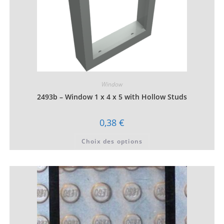
Window
2493b – Window 1 x 4 x 5 with Hollow Studs
0,38
€
Ce
Choix des options
produit
a
plusieurs
variations.
Les
options
peuvent
être
choisies
sur
la
page