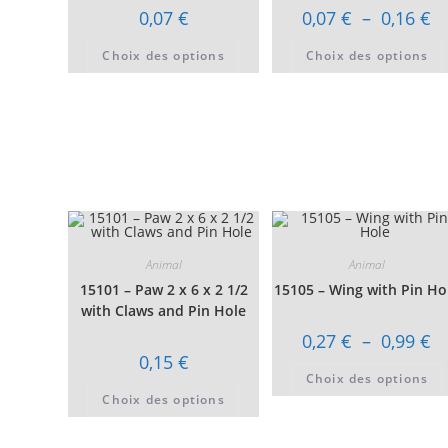
Pl
0,07
€
0,07
€
–
0,16
€
de
pri
Ce
Choix des options
Choix des options
0,
produit
à
a
0,
plusieurs
variations.
Les
options
peuvent
être
choisies
sur
la
page
du
produit
Animal
Animal
15101 – Paw 2 x 6 x 2 1/2
15105 – Wing with Pin Ho
with Claws and Pin Hole
Pl
0,27
€
–
0,99
€
de
0,15
€
pri
Choix des options
0,
Ce
à
Choix des options
produit
0,
a
plusieurs
variations.