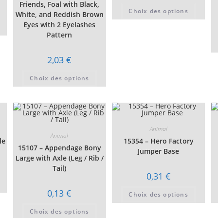
Friends, Foal with Black,
prix :
Ce
age
Choix des options
0,07 €
produi
White, and Reddish Brown
à
a
x :
Ce
Eyes with 2 Eyelashes
0,11 €
plusie
07 €
produit
variati
Pattern
a
Les
16 €
plusieurs
option
variations.
peuven
Les
2,03
€
être
options
choisi
peuvent
Ce
sur
être
Choix des options
produit
la
choisies
a
page
sur
plusieurs
du
la
variations.
produi
page
Les
du
options
produit
peuvent
être
Animal
choisies
Animal
le
15354 – Hero Factory
sur
15107 – Appendage Bony
la
Jumper Base
page
Large with Axle (Leg / Rib /
du
age
Tail)
produit
0,31
€
x :
Ce
27 €
produit
Ce
0,13
€
a
Choix des options
produi
99 €
plusieurs
a
variations.
Ce
plusie
Choix des options
Les
produit
variati