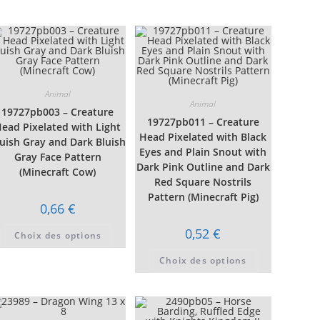
peuvent
Les
être
s
options
choisies
t
peuvent
sur
être
la
es
choisies
page
sur
du
la
produit
page
du
Animal
t
produit
Animal
19727pb003 – Creature
19727pb011 – Creature
ead Pixelated with Light
Head Pixelated with Black
luish Gray and Dark Bluish
Eyes and Plain Snout with
Gray Face Pattern
Dark Pink Outline and Dark
(Minecraft Cow)
Red Square Nostrils
Pattern (Minecraft Pig)
0,66
€
t
Ce
0,52
€
Choix des options
produit
urs
a
ons.
Ce
plusieurs
Choix des options
produit
variations.
s
a
Les
t
plusieurs
options
variations.
peuvent
es
Les
être
options
choisies