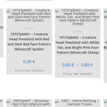
options
a
Les
peuvent
plusieurs
option
être
variations.
peuven
choisies
Les
être
sur
options
choisi
la
peuvent
sur
page
être
la
du
choisies
page
ll
produit
sur
Animal
du
la
Animal
produi
19727pb001 – Creature
page
19727pb002 – Creature
du
Head Pixelated with Red
produit
Head Pixelated with White,
H
and Dark Red Face Pattern
Tan, and Bright Pink Face
B
(Minecraft Spider)
Ce
Pattern (Minecraft Sheep)
produit
a
0,30
€
plusieurs
Plage
0,60
€
–
0,89
€
variations.
de
Les
Ce
Choix des options
prix :
options
produit
Ce
Choix des options
0,60 €
peuvent
a
produi
à
être
plusieurs
a
0,89 €
choisies
variations.
plusie
sur
Les
variati
la
options
Les
page
peuvent
option
du
être
peuven
produit
choisies
être
sur
choisi
la
sur