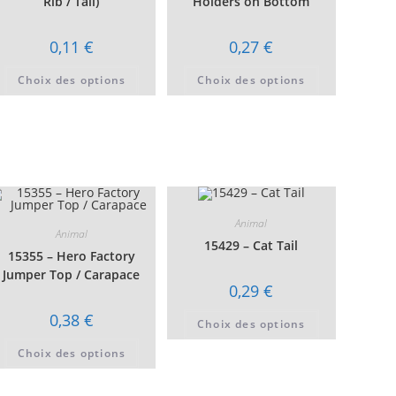
Rib / Tail)
Holders on Bottom
t
0,11
€
0,27
€
urs
ons.
Ce
Ce
Choix des options
Choix des options
produit
produit
s
a
a
t
plusieurs
plusieurs
variations.
variations.
es
Les
Les
options
options
peuvent
peuvent
être
être
choisies
choisies
t
sur
sur
la
la
page
page
Animal
du
du
Animal
produit
produit
15429 – Cat Tail
15355 – Hero Factory
Jumper Top / Carapace
0,29
€
Ce
0,38
€
Choix des options
produit
a
Ce
plusieurs
Choix des options
t
produit
variations.
a
Les
urs
plusieurs
options
ons.
variations.