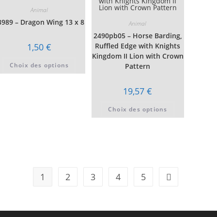
peuvent
sur
être
Animal
la
choisies
page
3989 – Dragon Wing 13 x 8
t
sur
Animal
du
la
produit
2490pb05 – Horse Barding,
page
du
1,50
€
Ruffled Edge with Knights
produit
Kingdom II Lion with Crown
Ce
Choix des options
Pattern
produit
a
t
plusieurs
variations.
19,57
€
urs
Les
ons.
options
Ce
peuvent
Choix des options
s
produit
être
t
a
choisies
plusieurs
sur
es
variations.
la
Les
page
options
du
peuvent
produit
être
t
choisies
sur
1
2
3
4
5
la
page
du
produit