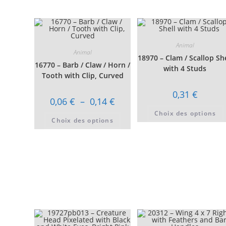
Les
options
peuvent
être
choisies
sur
Animal
la
Animal
page
18970 – Clam / Scallop She
du
16770 – Barb / Claw / Horn /
with 4 Studs
produit
Tooth with Clip, Curved
0,31
€
Plage
0,06
€
–
0,14
€
de
prix :
Choix des options
Ce
Choix des options
0,06 €
produit
à
a
0,14 €
plusieurs
variations.
Les
options
peuvent
être
choisies
sur
la
page
du
produit