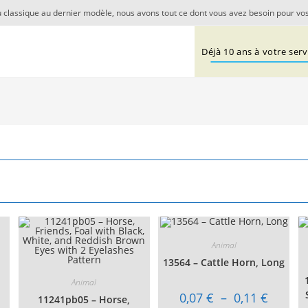
 classique au dernier modèle, nous avons tout ce dont vous avez besoin pour vos
Déjà 10 ans à votre servi
Animal
13564 – Cattle Horn, Long
Animal
Plage
0,07
€
–
0,11
€
11241pb05 – Horse,
de