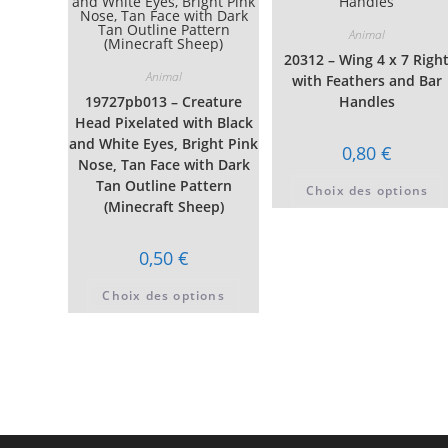
Animal
20312 – Wing 4 x 7 Righ
Animal
with Feathers and Bar
19727pb013 – Creature
Handles
Head Pixelated with Black
and White Eyes, Bright Pink
0,80
€
Nose, Tan Face with Dark
Tan Outline Pattern
Choix des options
(Minecraft Sheep)
0,50
€
Ce
Choix des options
produit
a
plusieurs
variations.
Les
options
peuvent
être
choisies
sur
la