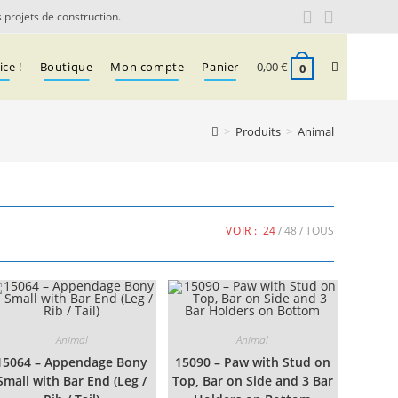
 projets de construction.
Toggle
ce !
Boutique
Mon compte
Panier
0,00
€
0
website
>
Produits
>
Animal
search
VOIR :
24
48
TOUS
Animal
Animal
15064 – Appendage Bony
15090 – Paw with Stud on
Small with Bar End (Leg /
Top, Bar on Side and 3 Bar