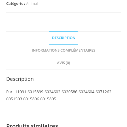
Wing
Catégorie :
Animal
9L
with
Stylized
Feathers
DESCRIPTION
INFORMATIONS COMPLÉMENTAIRES
AVIS (0)
Description
Part 11091 6015899 6024602 6020586 6024604 6071262
6051503 6015896 6015895
Produits similaires