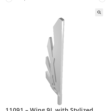
🔍
11091 – Wing 9L with Stylized