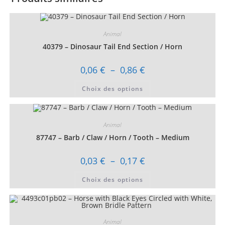
Animal
40379 – Dinosaur Tail End Section / Horn
Plage
0,06
€
–
0,86
€
de
prix :
Ce
Choix des options
0,06 €
produit
à
a
0,86 €
plusieurs
variations.
Les
Animal
options
peuvent
87747 – Barb / Claw / Horn / Tooth – Medium
être
choisies
sur
Plage
0,03
€
–
0,17
€
la
de
page
prix :
Ce
du
Choix des options
0,03 €
produit
produit
à
a
0,17 €
plusieurs
variations.
Les
options
Animal
peuvent