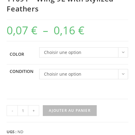
Feathers
0,07
€
–
0,16
€
Plage
de
prix :
Choisir une option
COLOR
0,07 €
à
CONDITION
Choisir une option
0,16 €
quantité
-
+
AJOUTER AU PANIER
de
11091
-
UGS :
ND