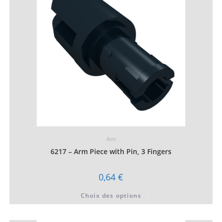
être
choisies
sur
la
page
du
produit
Arm
6217 – Arm Piece with Pin, 3 Fingers
0,64
€
Ce
Choix des options
produit
a
plusieurs
variations.