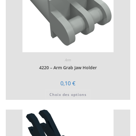
produit
Arm
4220 – Arm Grab Jaw Holder
0,10
€
Ce
Choix des options
produit
a
plusieurs
variations.
Les
options
peuvent
être
choisies
sur