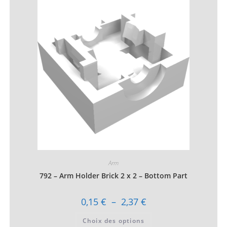
Les
options
peuvent
être
choisies
sur
la
page
du
produit
Arm
792 – Arm Holder Brick 2 x 2 – Bottom Part
Plage
0,15
€
–
2,37
€
de
prix :
Ce
Choix des options
0,15 €
produit