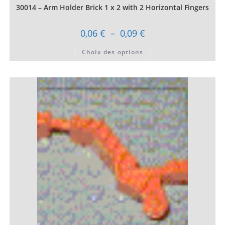
30014 – Arm Holder Brick 1 x 2 with 2 Horizontal Fingers
Plage
0,06
€
–
0,09
€
de
prix :
Ce
Choix des options
0,06 €
produit
à
a
0,09 €
plusieurs
variations.
Les
options
peuvent
être
choisies
sur
la
page
du
produit