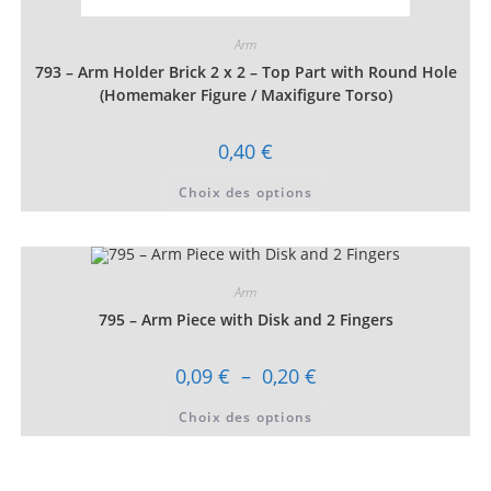
Arm
793 – Arm Holder Brick 2 x 2 – Top Part with Round Hole
(Homemaker Figure / Maxifigure Torso)
0,40
€
Ce
Choix des options
produit
a
plusieurs
variations.
Les
options
peuvent
Arm
être
choisies
795 – Arm Piece with Disk and 2 Fingers
sur
la
page
Plage
0,09
€
–
0,20
€
du
de
produit
prix :
Ce
Choix des options
0,09 €
produit
à
a
0,20 €
plusieurs
variations.
Les