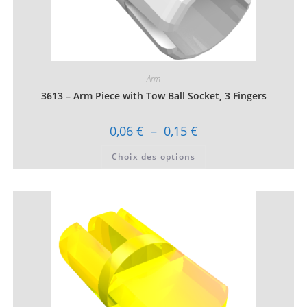
Arm
3613 – Arm Piece with Tow Ball Socket, 3 Fingers
Plage
0,06
€
–
0,15
€
de
prix :
Ce
Choix des options
0,06 €
produit
à
a
0,15 €
plusieurs
variations.
Les
options
peuvent
être
choisies
sur
la
page
du
produit