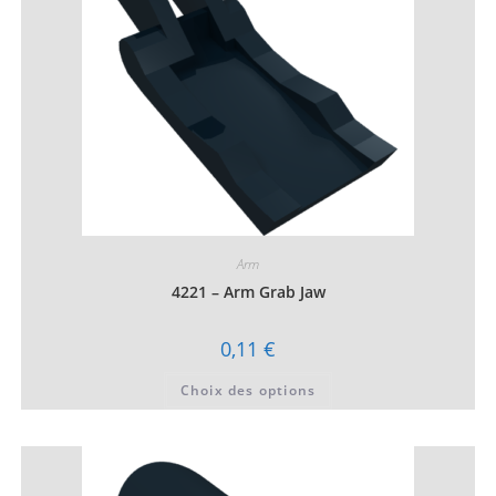
la
page
du
produit
Arm
4221 – Arm Grab Jaw
0,11
€
Ce
Choix des options
produit
a
plusieurs
variations.
Les
options
peuvent