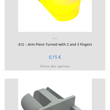
Arm
412 – Arm Piece Turned with 2 and 3 Fingers
0,15
€
Ce
Choix des options
produit
a
plusieurs
variations.
Les
options
peuvent
être
choisies
sur
la
page
du