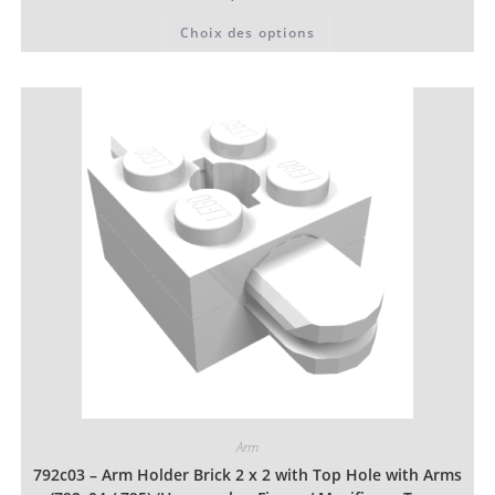
Ce
Choix des options
produit
a
plusieurs
variations.
Les
options
peuvent
être
choisies
sur
la
page
du
produit
Arm
792c03 – Arm Holder Brick 2 x 2 with Top Hole with Arms