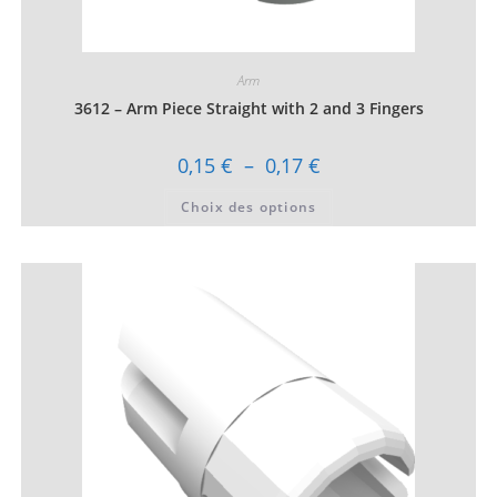
Arm
3612 – Arm Piece Straight with 2 and 3 Fingers
Plage
0,15
€
–
0,17
€
de
prix :
Ce
Choix des options
0,15 €
produit
à
a
0,17 €
plusieurs
variations.
Les
options
peuvent
être
choisies
sur
la
page
du
produit