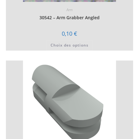
Arm
30542 – Arm Grabber Angled
0,10
€
Ce
Choix des options
produit
a
plusieurs
variations.
Les
options
peuvent
être
choisies
sur
la
page
du
produit