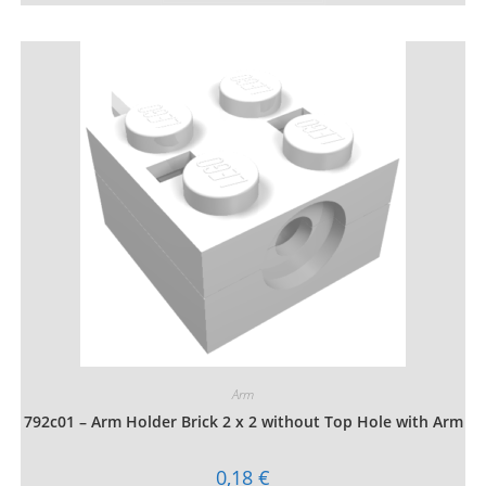
à
a
2,37 €
plusieurs
variations.
Les
options
peuvent
être
choisies
sur
la
page
du
produit
Arm
792c01 – Arm Holder Brick 2 x 2 without Top Hole with Arm
0,18
€