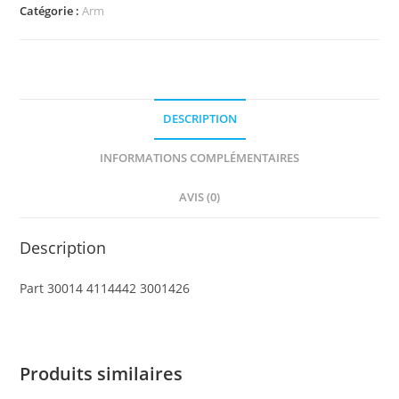
Arm
Catégorie :
Arm
Holder
Brick
1
x
DESCRIPTION
2
with
INFORMATIONS COMPLÉMENTAIRES
2
Horizontal
AVIS (0)
Fingers
Description
Part 30014 4114442 3001426
Produits similaires