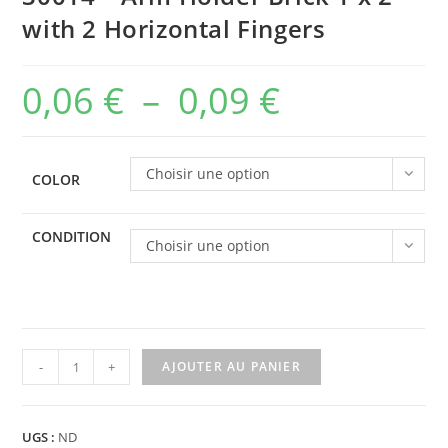
with 2 Horizontal Fingers
0,06
€
–
0,09
€
Plage
de
prix :
Choisir une option
COLOR
0,06 €
à
CONDITION
Choisir une option
0,09 €
quantité
-
+
AJOUTER AU PANIER
de
30014
-
UGS :
ND