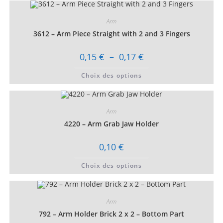
Arm
3612 – Arm Piece Straight with 2 and 3 Fingers
Plage
0,15
€
–
0,17
€
de
prix :
Ce
Choix des options
0,15 €
produit
à
a
0,17 €
plusieurs
variations.
Les
Arm
options
peuvent
4220 – Arm Grab Jaw Holder
être
choisies
sur
0,10
€
la
page
Ce
du
Choix des options
produit
produit
a
plusieurs
variations.
Les
Arm
options
peuvent
792 – Arm Holder Brick 2 x 2 – Bottom Part
être
choisies