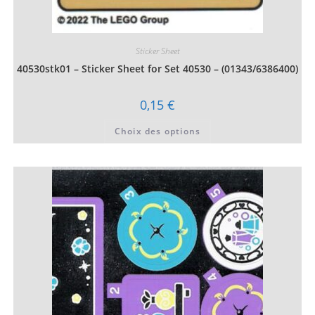
Sticker Sheet
40530stk01 – Sticker Sheet for Set 40530 – (01343/6386400)
0,15
€
Ce
Choix des options
produit
a
plusieurs
variations.
Les
options
peuvent
être
choisies
sur
la
page
du
produit