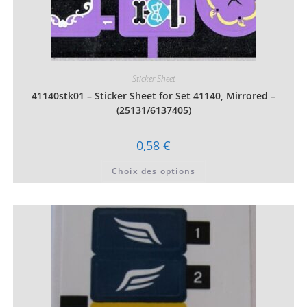
Sticker Sheet
41140stk01 – Sticker Sheet for Set 41140, Mirrored –
(25131/6137405)
0,58
€
Ce
Choix des options
produit
a
plusieurs
variations.
Les
options
peuvent
être
choisies
sur
la
page
du
produit