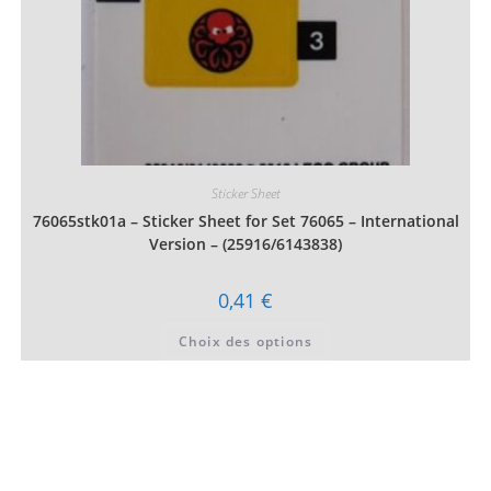
Sticker Sheet
76065stk01a – Sticker Sheet for Set 76065 – International
Version – (25916/6143838)
0,41
€
Ce
Choix des options
produit
a
plusieurs
variations.
Les
options
peuvent
être
choisies
sur