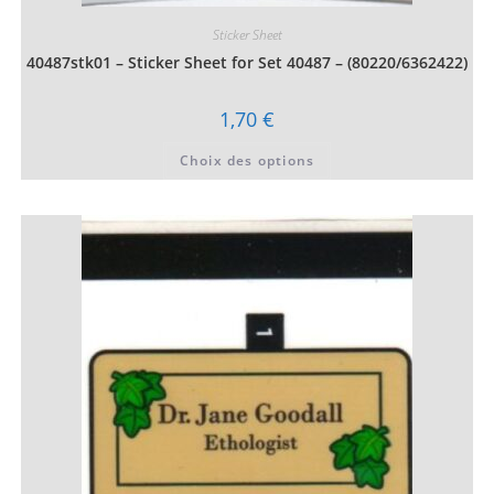
Sticker Sheet
40487stk01 – Sticker Sheet for Set 40487 – (80220/6362422)
1,70
€
Ce
Choix des options
produit
a
plusieurs
variations.
Les
options
peuvent
être
choisies
sur
la
page
du
produit