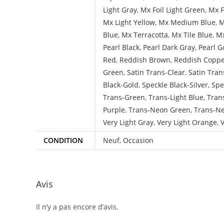
Light Gray
,
Mx Foil Light Green
,
Mx F
Mx Light Yellow
,
Mx Medium Blue
,
M
Blue
,
Mx Terracotta
,
Mx Tile Blue
,
Mx
Pearl Black
,
Pearl Dark Gray
,
Pearl G
Red
,
Reddish Brown
,
Reddish Copp
Green
,
Satin Trans-Clear
,
Satin Tran
Black-Gold
,
Speckle Black-Silver
,
Spe
Trans-Green
,
Trans-Light Blue
,
Tran
Purple
,
Trans-Neon Green
,
Trans-N
Very Light Gray
,
Very Light Orange
,
V
CONDITION
Neuf
,
Occasion
Avis
Il n’y a pas encore d’avis.