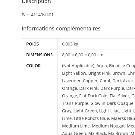
Description
Part 41140stk01
Informations complémentaires
POIDS
0,003 kg
DIMENSIONS
8,00 × 6,00 × 0,00 cm
COLOR
(Not Applicable)
,
Aqua
,
Bionicle Cop
Light Yellow
,
Bright Pink
,
Brown
,
Chr
Lavender
,
Copper
,
Coral
,
Dark Azure
Orange
,
Dark Pink
,
Dark Purple
,
Dar
Orange
,
Flat Dark Gold
,
Flat Silver
,
G
Trans-Purple
,
Glow In Dark Opaque
Gray
,
Light Green
,
Light Lilac
,
Light 
Lime
,
Little Robots Blue
,
Maersk Blu
Medium Lime
,
Medium Nougat
,
Med
Aqua Green
,
Mx Black
,
Mx Brown
,
Mx