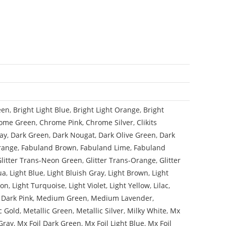
een
,
Bright Light Blue
,
Bright Light Orange
,
Bright
ome Green
,
Chrome Pink
,
Chrome Silver
,
Clikits
ay
,
Dark Green
,
Dark Nougat
,
Dark Olive Green
,
Dark
range
,
Fabuland Brown
,
Fabuland Lime
,
Fabuland
Glitter Trans-Neon Green
,
Glitter Trans-Orange
,
Glitter
ua
,
Light Blue
,
Light Bluish Gray
,
Light Brown
,
Light
mon
,
Light Turquoise
,
Light Violet
,
Light Yellow
,
Lilac
,
Dark Pink
,
Medium Green
,
Medium Lavender
,
c Gold
,
Metallic Green
,
Metallic Silver
,
Milky White
,
Mx
Gray
,
Mx Foil Dark Green
,
Mx Foil Light Blue
,
Mx Foil