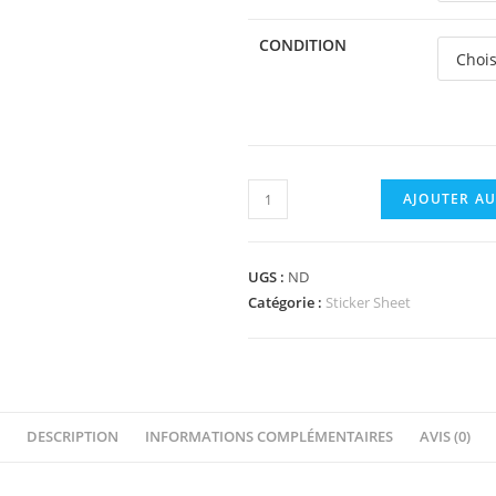
CONDITION
quantité
AJOUTER AU
de
41140stk01
-
UGS :
ND
Sticker
Catégorie :
Sticker Sheet
Sheet
for
Set
41140,
DESCRIPTION
INFORMATIONS COMPLÉMENTAIRES
AVIS (0)
Mirrored
-