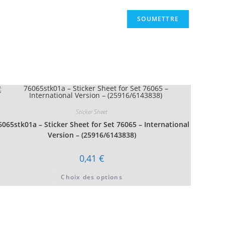
Sticker Sheet
6065stk01a – Sticker Sheet for Set 76065 – International
Version – (25916/6143838)
0,41
€
Ce
Choix des options
produit
a
plusieurs
variations.
Les
options
peuvent