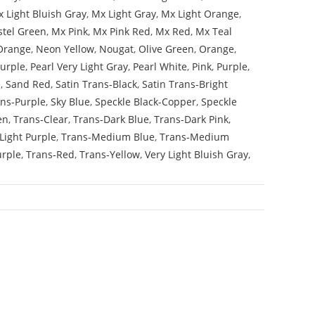
 Light Bluish Gray
,
Mx Light Gray
,
Mx Light Orange
,
stel Green
,
Mx Pink
,
Mx Pink Red
,
Mx Red
,
Mx Teal
Orange
,
Neon Yellow
,
Nougat
,
Olive Green
,
Orange
,
Purple
,
Pearl Very Light Gray
,
Pearl White
,
Pink
,
Purple
,
e
,
Sand Red
,
Satin Trans-Black
,
Satin Trans-Bright
ans-Purple
,
Sky Blue
,
Speckle Black-Copper
,
Speckle
en
,
Trans-Clear
,
Trans-Dark Blue
,
Trans-Dark Pink
,
Light Purple
,
Trans-Medium Blue
,
Trans-Medium
urple
,
Trans-Red
,
Trans-Yellow
,
Very Light Bluish Gray
,