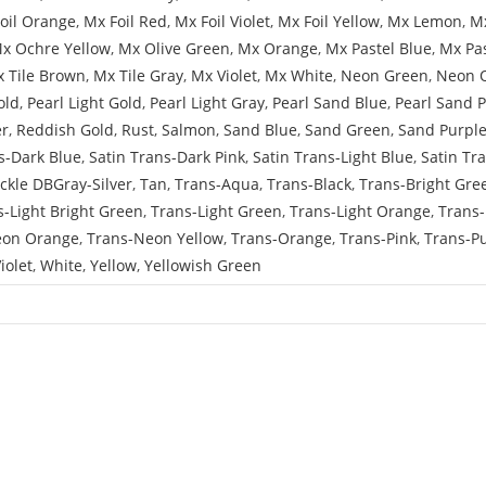
oil Orange
,
Mx Foil Red
,
Mx Foil Violet
,
Mx Foil Yellow
,
Mx Lemon
,
Mx
x Ochre Yellow
,
Mx Olive Green
,
Mx Orange
,
Mx Pastel Blue
,
Mx Pa
 Tile Brown
,
Mx Tile Gray
,
Mx Violet
,
Mx White
,
Neon Green
,
Neon 
old
,
Pearl Light Gold
,
Pearl Light Gray
,
Pearl Sand Blue
,
Pearl Sand 
er
,
Reddish Gold
,
Rust
,
Salmon
,
Sand Blue
,
Sand Green
,
Sand Purpl
s-Dark Blue
,
Satin Trans-Dark Pink
,
Satin Trans-Light Blue
,
Satin Tr
ckle DBGray-Silver
,
Tan
,
Trans-Aqua
,
Trans-Black
,
Trans-Bright Gre
s-Light Bright Green
,
Trans-Light Green
,
Trans-Light Orange
,
Trans-
eon Orange
,
Trans-Neon Yellow
,
Trans-Orange
,
Trans-Pink
,
Trans-P
iolet
,
White
,
Yellow
,
Yellowish Green