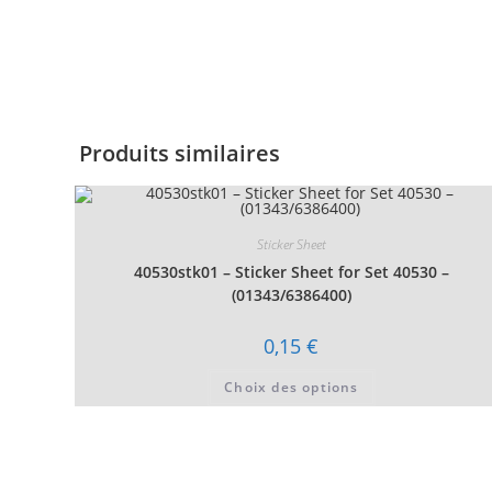
Produits similaires
Sticker Sheet
40530stk01 – Sticker Sheet for Set 40530 –
(01343/6386400)
0,15
€
Ce
Choix des options
produit
a
plusieurs
variations.
Les
options
peuvent