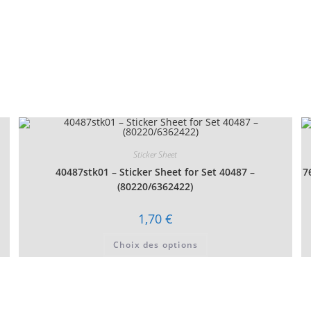
Sticker Sheet
40487stk01 – Sticker Sheet for Set 40487 –
7
(80220/6362422)
1,70
€
Ce
Choix des options
produit
a
plusieurs
variations.
Les
options
peuvent