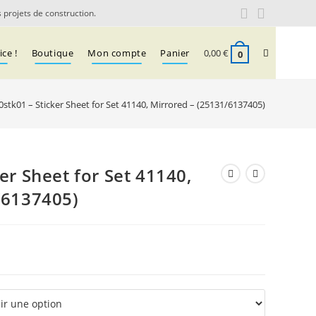
 projets de construction.
Toggle
ce !
Boutique
Mon compte
Panier
0,00
€
0
stk01 – Sticker Sheet for Set 41140, Mirrored – (25131/6137405)
website
search
er Sheet for Set 41140,
/6137405)