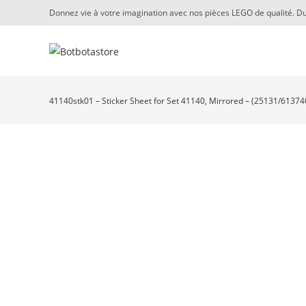
Skip
Donnez vie à votre imagination avec nos pièces LEGO de qualité. Du
to
content
41140stk01 – Sticker Sheet for Set 41140, Mirrored – (25131/61374