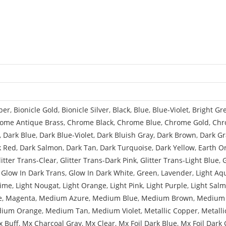
(25131/6137405)
per
,
Bionicle Gold
,
Bionicle Silver
,
Black
,
Blue
,
Blue-Violet
,
Bright Gr
ome Antique Brass
,
Chrome Black
,
Chrome Blue
,
Chrome Gold
,
Chr
,
Dark Blue
,
Dark Blue-Violet
,
Dark Bluish Gray
,
Dark Brown
,
Dark Gr
k Red
,
Dark Salmon
,
Dark Tan
,
Dark Turquoise
,
Dark Yellow
,
Earth O
litter Trans-Clear
,
Glitter Trans-Dark Pink
,
Glitter Trans-Light Blue
,
,
Glow In Dark Trans
,
Glow In Dark White
,
Green
,
Lavender
,
Light Aq
Lime
,
Light Nougat
,
Light Orange
,
Light Pink
,
Light Purple
,
Light Sal
e
,
Magenta
,
Medium Azure
,
Medium Blue
,
Medium Brown
,
Medium 
ium Orange
,
Medium Tan
,
Medium Violet
,
Metallic Copper
,
Metalli
 Buff
,
Mx Charcoal Gray
,
Mx Clear
,
Mx Foil Dark Blue
,
Mx Foil Dark 