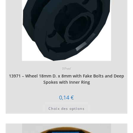
page
du
produit
Wheel
13971 – Wheel 18mm D. x 8mm with Fake Bolts and Deep
Spokes with Inner Ring
0,14
€
Ce
Choix des options
produit
a
plusieurs
variations.
Les
options