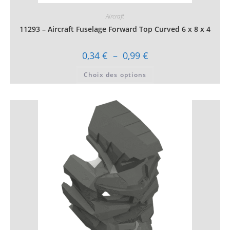
Aircraft
11293 – Aircraft Fuselage Forward Top Curved 6 x 8 x 4
Plage
0,34
€
–
0,99
€
de
prix :
Ce
Choix des options
0,34 €
produit
à
a
0,99 €
plusieurs
variations.
Les
options
peuvent
être
choisies
sur
la
page
du
produit