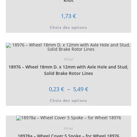
Knot
page
du
produit
1,73
€
Ce
Choix des options
produit
a
plusieurs
variations.
Les
options
peuvent
être
Wheel
choisies
18976 – Wheel 18mm D. x 12mm with Axle Hole and Stud,
sur
la
Solid Brake Rotor Lines
page
du
produit
Plage
0,23
€
–
5,49
€
de
prix :
Ce
Choix des options
0,23 €
produit
à
a
5,49 €
plusieurs
variations.
Les
options
peuvent
Wheel
être
choisies
18978a – Wheel Cover 5 Spoke – for Wheel 18976