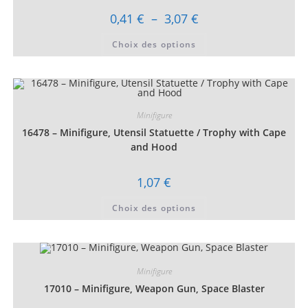
la
page
Plage
0,41
€
–
3,07
€
du
de
produit
prix :
Ce
Choix des options
0,41 €
produit
à
a
3,07 €
plusieurs
variations.
Les
options
peuvent
être
Minifigure
choisies
16478 – Minifigure, Utensil Statuette / Trophy with Cape
sur
la
and Hood
page
du
produit
1,07
€
Ce
Choix des options
produit
a
plusieurs
variations.
Les
options
peuvent
Minifigure
être
choisies
17010 – Minifigure, Weapon Gun, Space Blaster
sur
la