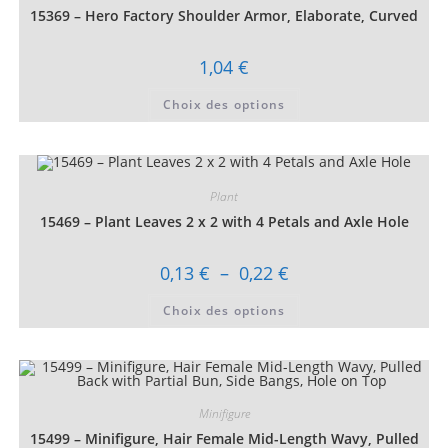
15369 – Hero Factory Shoulder Armor, Elaborate, Curved
1,04
€
Ce
Choix des options
produit
a
plusieurs
variations.
Les
options
peuvent
Plant
être
choisies
15469 – Plant Leaves 2 x 2 with 4 Petals and Axle Hole
sur
la
page
Plage
0,13
€
–
0,22
€
du
de
produit
prix :
Ce
Choix des options
0,13 €
produit
à
a
0,22 €
plusieurs
variations.
Les
options
peuvent
être
Minifigure
choisies
15499 – Minifigure, Hair Female Mid-Length Wavy, Pulled
sur