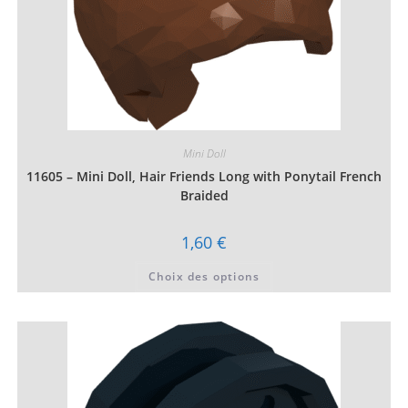
Mini Doll
11605 – Mini Doll, Hair Friends Long with Ponytail French
Braided
1,60
€
Ce
Choix des options
produit
a
plusieurs
variations.
Les
options
peuvent
être
choisies
sur
la