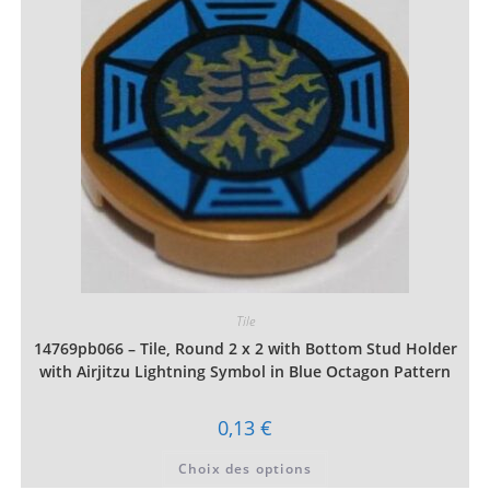
peuvent
être
choisies
sur
la
page
du
produit
Tile
14769pb066 – Tile, Round 2 x 2 with Bottom Stud Holder
with Airjitzu Lightning Symbol in Blue Octagon Pattern
0,13
€
Ce
Choix des options
produit
a