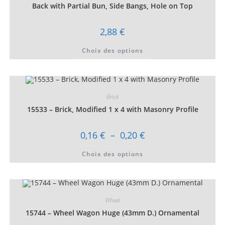
la
Back with Partial Bun, Side Bangs, Hole on Top
page
du
produit
2,88
€
Ce
Choix des options
produit
a
plusieurs
variations.
Les
options
peuvent
Brick
être
choisies
15533 – Brick, Modified 1 x 4 with Masonry Profile
sur
la
page
Plage
0,16
€
–
0,20
€
du
de
produit
prix :
Ce
Choix des options
0,16 €
produit
à
a
0,20 €
plusieurs
variations.
Les
options
peuvent
Wheel
être
choisies
15744 – Wheel Wagon Huge (43mm D.) Ornamental
sur