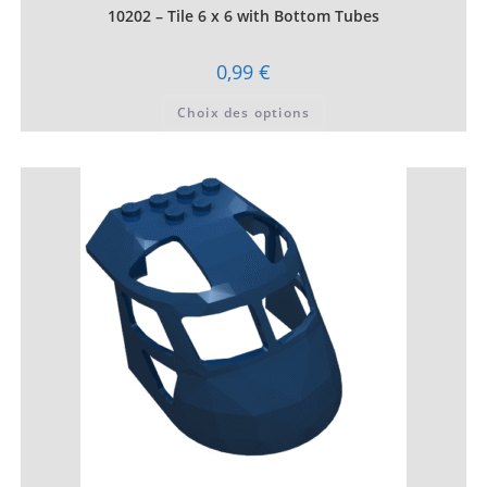
10202 – Tile 6 x 6 with Bottom Tubes
0,99
€
Ce
Choix des options
produit
a
plusieurs
variations.
Les
options
peuvent
être
choisies
sur
la
page
du
produit