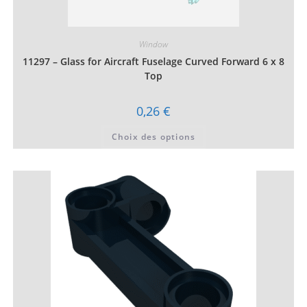
Window
11297 – Glass for Aircraft Fuselage Curved Forward 6 x 8
Top
0,26
€
Ce
Choix des options
produit
a
plusieurs
variations.
Les
options
peuvent
être
choisies
sur
la
page
du
produit