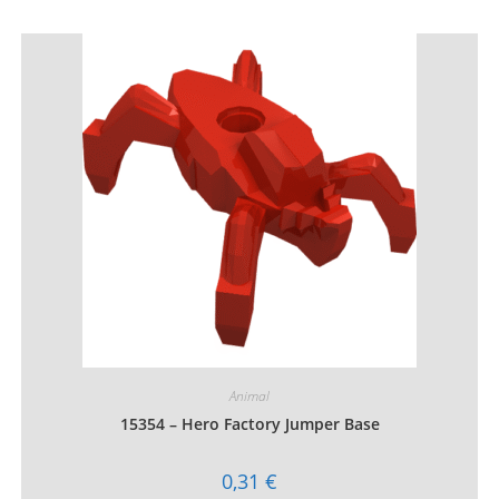
plusieurs
variations.
Les
options
peuvent
être
choisies
sur
la
page
du
produit
Animal
15354 – Hero Factory Jumper Base
0,31
€