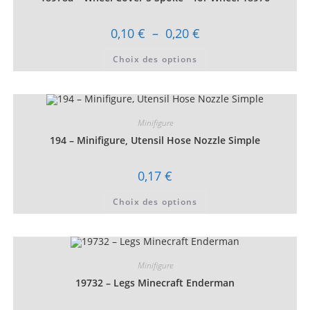
sur
la
page
Plage
0,10
€
–
0,20
€
du
de
produit
prix :
Ce
Choix des options
0,10 €
produit
à
a
0,20 €
plusieurs
variations.
Les
options
peuvent
Minifigure
être
choisies
194 – Minifigure, Utensil Hose Nozzle Simple
sur
la
page
0,17
€
du
produit
Ce
Choix des options
produit
a
plusieurs
variations.
Les
options
peuvent
Minifigure
être
choisies
19732 – Legs Minecraft Enderman
sur
la