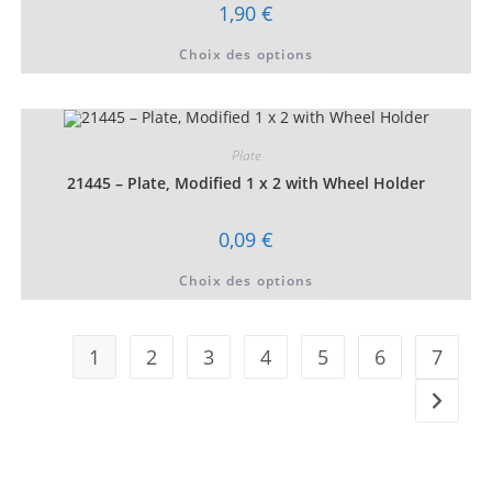
page
1,90
€
du
produit
Ce
Choix des options
produit
a
plusieurs
variations.
Les
options
peuvent
Plate
être
choisies
21445 – Plate, Modified 1 x 2 with Wheel Holder
sur
la
page
0,09
€
du
produit
Ce
Choix des options
produit
a
plusieurs
variations.
Les
1
2
3
4
5
6
7
options
peuvent
être
choisies
sur
la
page
du
produit