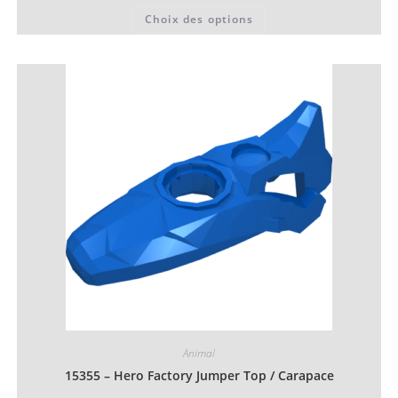
Ce
Choix des options
produit
a
plusieurs
variations.
Les
options
peuvent
être
choisies
sur
la
page
du
produit
Animal
15355 – Hero Factory Jumper Top / Carapace