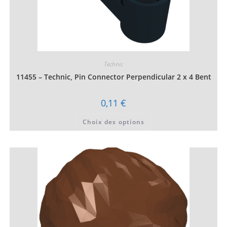
Technic
11455 – Technic, Pin Connector Perpendicular 2 x 4 Bent
0,11
€
Ce
Choix des options
produit
a
plusieurs
variations.
Les
options
peuvent
être
choisies
sur
la
page
du
produit