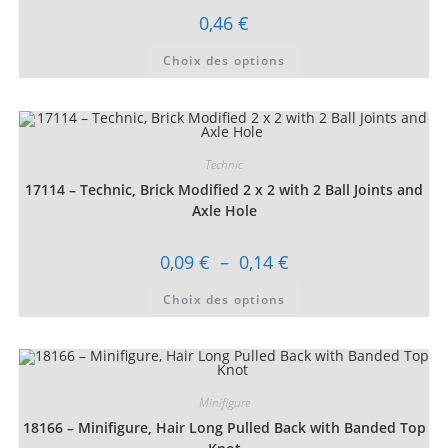
page
0,46
€
du
produit
Ce
Choix des options
produit
a
plusieurs
variations.
Les
options
peuvent
être
Technic
choisies
17114 – Technic, Brick Modified 2 x 2 with 2 Ball Joints and
sur
la
Axle Hole
page
du
produit
Plage
0,09
€
–
0,14
€
de
prix :
Ce
Choix des options
0,09 €
produit
à
a
0,14 €
plusieurs
variations.
Les
options
peuvent
être
Minifigure
choisies
18166 – Minifigure, Hair Long Pulled Back with Banded Top
sur
la