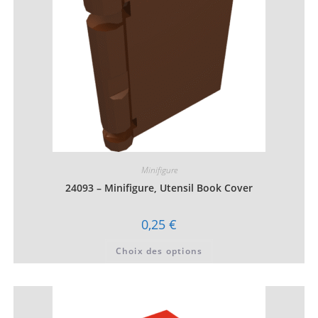
la
page
du
produit
Minifigure
24093 – Minifigure, Utensil Book Cover
0,25
€
Ce
Choix des options
produit
a
plusieurs
variations.
Les
options
peuvent