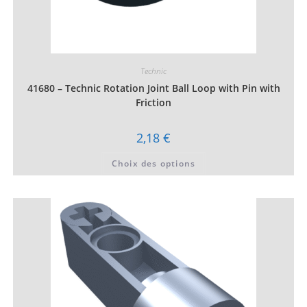
Technic
41680 – Technic Rotation Joint Ball Loop with Pin with
Friction
2,18
€
Ce
Choix des options
produit
a
plusieurs
variations.
Les
options
peuvent
être
choisies
sur
la
page
du
produit