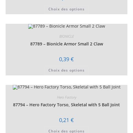
produit
Ce
Choix des options
produit
a
plusieurs
variations.
Les
options
peuvent
BIONICLE
être
choisies
87789 – Bionicle Armor Small 2 Claw
sur
la
page
0,39
€
du
produit
Ce
Choix des options
produit
a
plusieurs
variations.
Les
options
peuvent
Hero Factory
être
choisies
87794 – Hero Factory Torso, Skeletal with 5 Ball Joint
sur
la
page
0,21
€
du
produit
Ce
Choix des options
produit