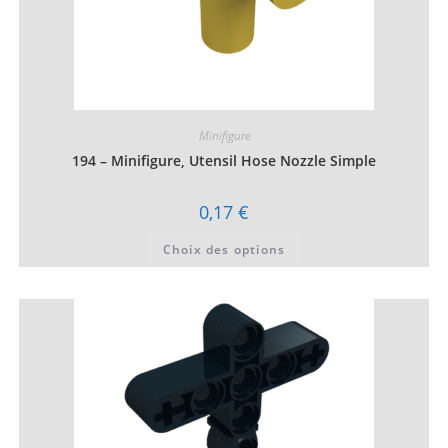
Minifigure
194 – Minifigure, Utensil Hose Nozzle Simple
0,17
€
Ce
Choix des options
produit
a
plusieurs
variations.
Les
options
peuvent
être
choisies
sur
la
page
du
produit