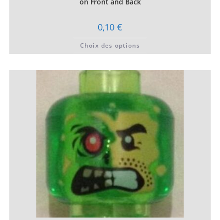
on Front and Back
0,10
€
Ce
Choix des options
produit
a
plusieurs
variations.
Les
options
peuvent
être
choisies
sur
la
page
du
produit