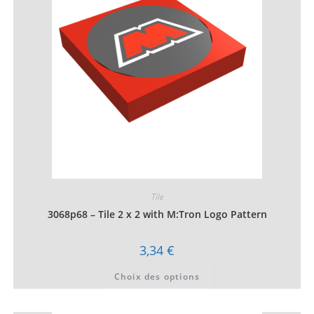
être
choisies
sur
la
page
du
produit
Tile
3068p68 – Tile 2 x 2 with M:Tron Logo Pattern
3,34
€
Ce
Choix des options
produit
a
plusieurs
variations.