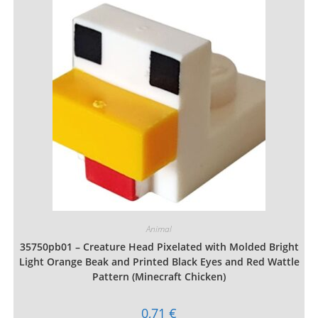
Les
options
peuvent
être
choisies
sur
la
page
du
produit
Animal
35750pb01 – Creature Head Pixelated with Molded Bright
Light Orange Beak and Printed Black Eyes and Red Wattle
Pattern (Minecraft Chicken)
0,71
€