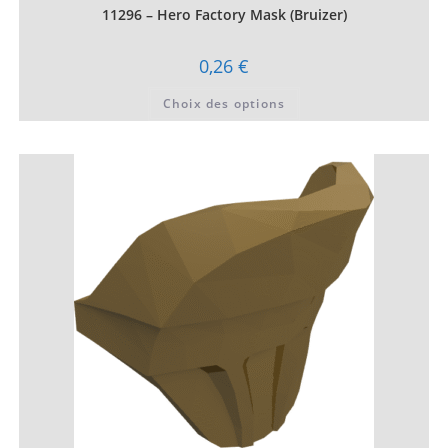
11296 – Hero Factory Mask (Bruizer)
0,26
€
Ce
Choix des options
produit
a
plusieurs
variations.
Les
options
peuvent
être
choisies
sur
la
page
du
produit