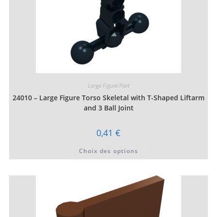
Large Figure Part
24010 – Large Figure Torso Skeletal with T-Shaped Liftarm
and 3 Ball Joint
0,41
€
Ce
Choix des options
produit
a
plusieurs
variations.
Les
options
peuvent
être
choisies
sur