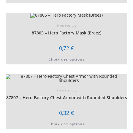
a
plusieurs
variations.
Les
options
peuvent
Hero Factory
être
choisies
87805 – Hero Factory Mask (Breez)
sur
la
page
0,72
€
du
produit
Ce
Choix des options
produit
a
plusieurs
variations.
Les
options
peuvent
être
Hero Factory
choisies
87807 – Hero Factory Chest Armor with Rounded Shoulders
sur
la
page
du
0,32
€
produit
Ce
Choix des options
produit
a