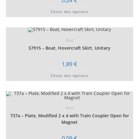
0,24
€
du
produit
Ce
Choix des options
produit
a
plusieurs
variations.
Les
options
peuvent
Boat
être
choisies
57915 – Boat, Hovercraft Skirt, Unitary
sur
la
page
1,89
€
du
produit
Ce
Choix des options
produit
a
plusieurs
variations.
Les
options
peuvent
être
Plate
choisies
737a – Plate, Modified 2 x 4 with Train Coupler Open for
sur
la
Magnet
page
du
produit
0,09
€