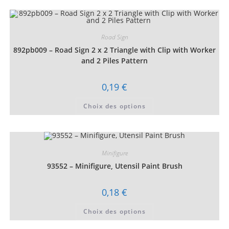
plusieurs
variations.
Les
options
peuvent
être
Road Sign
choisies
892pb009 – Road Sign 2 x 2 Triangle with Clip with Worker
sur
la
and 2 Piles Pattern
page
du
produit
0,19
€
Ce
Choix des options
produit
a
plusieurs
variations.
Les
options
peuvent
Minifigure
être
choisies
93552 – Minifigure, Utensil Paint Brush
sur
la
page
0,18
€
du
produit
Ce
Choix des options
produit
a
plusieurs