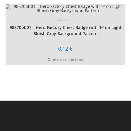
variations.
Les
options
peuvent
être
Hero Factory
choisies
98570pb01 – Hero Factory Chest Badge with ‘H’ on Light
sur
la
Bluish Gray Background Pattern
page
du
produit
0,12
€
Ce
Choix des options
produit
a
plusieurs
variations.
Les
options
peuvent
être
choisies
sur
la
page
du
produit