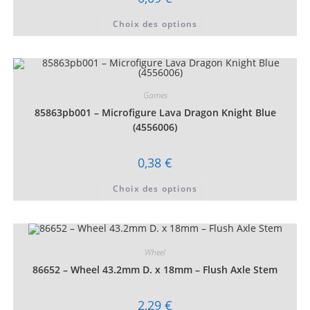
Ce
Choix des options
produit
a
plusieurs
variations.
Les
options
peuvent
être
Games
choisies
85863pb001 – Microfigure Lava Dragon Knight Blue
sur
la
(4556006)
page
du
produit
0,38
€
Ce
Choix des options
produit
a
plusieurs
variations.
Les
options
peuvent
Wheel
être
choisies
86652 – Wheel 43.2mm D. x 18mm – Flush Axle Stem
sur
la
page
2,29
€
du