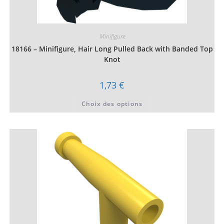
Minifigure
18166 – Minifigure, Hair Long Pulled Back with Banded Top
Knot
1,73
€
Ce
Choix des options
produit
a
plusieurs
variations.
Les
options
peuvent
être
choisies
sur
la
page
du
produit