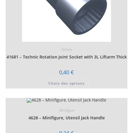
Technic
41681 – Technic Rotation Joint Socket with 3L Liftarm Thick
0,40
€
Ce
Choix des options
produit
a
plusieurs
variations.
Les
options
peuvent
Minifigure
être
choisies
4628 – Minifigure, Utensil Jack Handle
sur
la
page