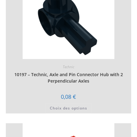
du
produit
Technic
10197 – Technic, Axle and Pin Connector Hub with 2
Perpendicular Axles
0,08
€
Ce
Choix des options
produit
a
plusieurs
variations.
Les
options
peuvent