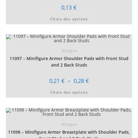
produit
0,13
€
Ce
Choix des options
produit
a
plusieurs
variations.
Les
options
peuvent
être
Minifigure
choisies
11097 – Minifigure Armor Shoulder Pads with Front Stud
sur
la
and 2 Back Studs
page
du
produit
Plage
0,21
€
–
0,28
€
de
prix :
Ce
Choix des options
0,21 €
produit
à
a
0,28 €
plusieurs
variations.
Les
options
peuvent
être
Minifigure
choisies
11098 – Minifigure Armor Breastplate with Shoulder Pads,
sur
la