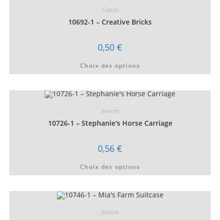
Classic
10692-1 – Creative Bricks
0,50
€
Ce
Choix des options
produit
a
plusieurs
variations.
Les
options
peuvent
Juniors
être
choisies
10726-1 – Stephanie's Horse Carriage
sur
la
page
0,56
€
du
produit
Ce
Choix des options
produit
a
plusieurs
variations.
Les
options
peuvent
Juniors
être