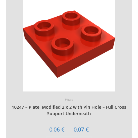
Les
options
peuvent
être
choisies
sur
la
page
du
produit
Plate
10247 – Plate, Modified 2 x 2 with Pin Hole – Full Cross
Support Underneath
Plage
0,06
€
–
0,07
€
de
prix :
Ce