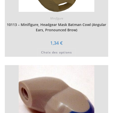
Minifigure
10113 – Minifigure, Headgear Mask Batman Cowl (Angular
Ears, Pronounced Brow)
1,34
€
Ce
Choix des options
produit
a
plusieurs
variations.
Les
options
peuvent
être
choisies
sur
la
page
du
produit