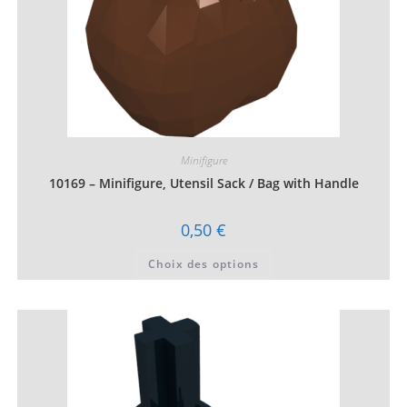
Minifigure
10169 – Minifigure, Utensil Sack / Bag with Handle
0,50
€
Ce
Choix des options
produit
a
plusieurs
variations.
Les
options
peuvent
être
choisies
sur
la
page