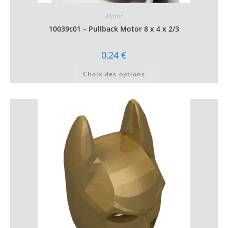
Motor
10039c01 – Pullback Motor 8 x 4 x 2/3
0,24
€
Ce
Choix des options
produit
a
plusieurs
variations.
Les
options
peuvent
être
choisies
sur
la
page
du
produit