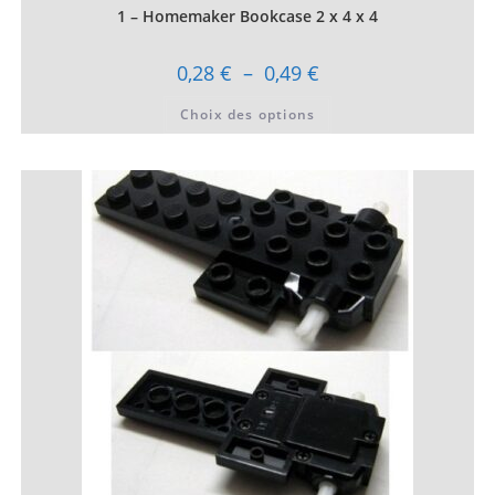
1 – Homemaker Bookcase 2 x 4 x 4
Plage
0,28
€
–
0,49
€
de
prix :
Ce
Choix des options
0,28 €
produit
à
a
0,49 €
plusieurs
variations.
Les
options
peuvent
être
choisies
sur
la
page
du
produit