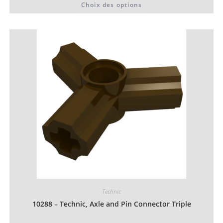
Choix des options
0,06 €
produit
à
a
0,07 €
plusieurs
variations.
Les
options
peuvent
être
choisies
sur
la
page
du
produit
Technic
10288 – Technic, Axle and Pin Connector Triple