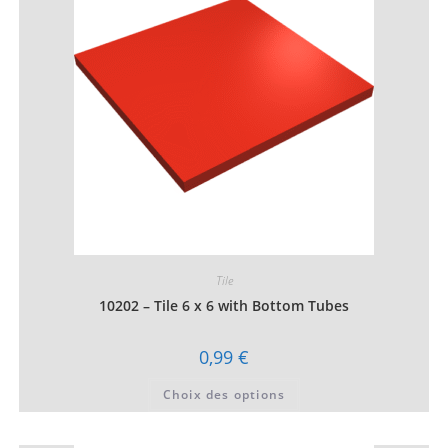
être
choisies
sur
la
page
du
produit
Tile
10202 – Tile 6 x 6 with Bottom Tubes
0,99
€
Ce
Choix des options
produit
a
plusieurs
variations.