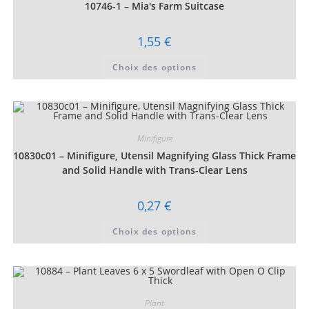
choisies
10746-1 – Mia's Farm Suitcase
sur
la
page
1,55
€
du
produit
Ce
Choix des options
produit
a
plusieurs
variations.
Les
options
peuvent
être
Minifigure
choisies
10830c01 – Minifigure, Utensil Magnifying Glass Thick Frame
sur
la
and Solid Handle with Trans-Clear Lens
page
du
produit
0,27
€
Ce
Choix des options
produit
a
plusieurs
variations.
Les
options
peuvent
être
Plant