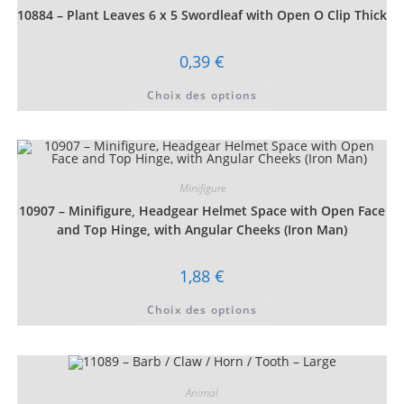
choisies
10884 – Plant Leaves 6 x 5 Swordleaf with Open O Clip Thick
sur
la
page
du
0,39
€
produit
Ce
Choix des options
produit
a
plusieurs
variations.
Les
options
peuvent
être
Minifigure
choisies
10907 – Minifigure, Headgear Helmet Space with Open Face
sur
la
and Top Hinge, with Angular Cheeks (Iron Man)
page
du
produit
1,88
€
Ce
Choix des options
produit
a
plusieurs
variations.
Les
options
peuvent
Animal
être