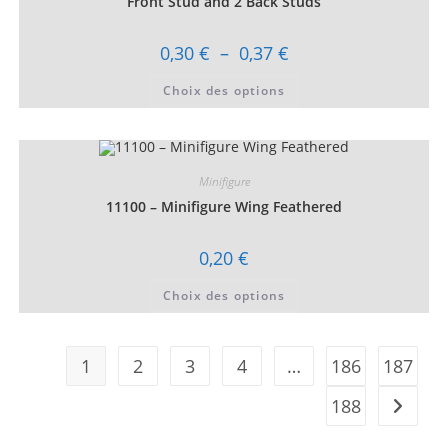
Front Stud and 2 Back Studs
page
du
produit
Plage
0,30
€
–
0,37
€
de
prix :
Ce
Choix des options
0,30 €
produit
à
a
0,37 €
plusieurs
variations.
Les
options
peuvent
Minifigure
être
choisies
11100 – Minifigure Wing Feathered
sur
la
page
0,20
€
du
produit
Ce
Choix des options
produit
a
plusieurs
variations.
Les
1
2
3
4
…
186
187
options
peuvent
être
188
choisies
sur
la