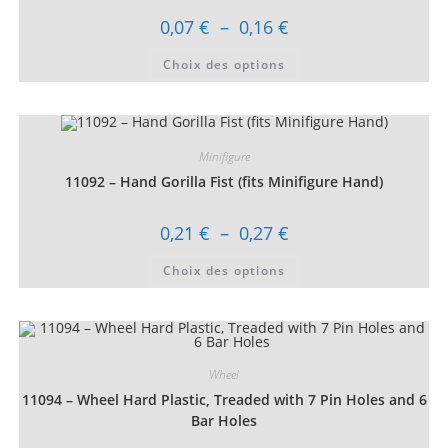
la
page
Plage
0,07
€
–
0,16
€
du
de
produit
prix :
Ce
Choix des options
0,07 €
produit
à
a
0,16 €
plusieurs
variations.
Les
options
peuvent
Minifigure
être
choisies
11092 – Hand Gorilla Fist (fits Minifigure Hand)
sur
la
page
Plage
0,21
€
–
0,27
€
du
de
produit
prix :
Ce
Choix des options
0,21 €
produit
à
a
0,27 €
plusieurs
variations.
Les
options
peuvent
être
Wheel
choisies
11094 – Wheel Hard Plastic, Treaded with 7 Pin Holes and 6
sur
la
Bar Holes
page
du