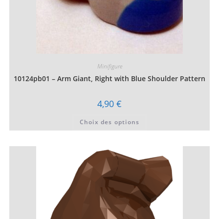
Minifigure
10124pb01 – Arm Giant, Right with Blue Shoulder Pattern
4,90
€
Ce
Choix des options
produit
a
plusieurs
variations.
Les
options
peuvent
être
choisies
sur
la
page
du
produit