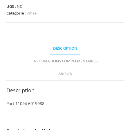
-
UGS :
ND
Wheel
Catégorie :
Wheel
Hard
Plastic,
Treaded
with
DESCRIPTION
7
Pin
INFORMATIONS COMPLÉMENTAIRES
Holes
and
AVIS (0)
6
Bar
Description
Holes
Part 11094 6019988