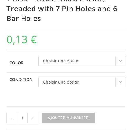
Treaded with 7 Pin Holes and 6
Bar Holes
0,13
€
Choisir une option
COLOR
CONDITION
Choisir une option
quantité
-
+
AJOUTER AU PANIER
de
11094