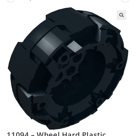
🔍
11094 – Wheel Hard Plastic,