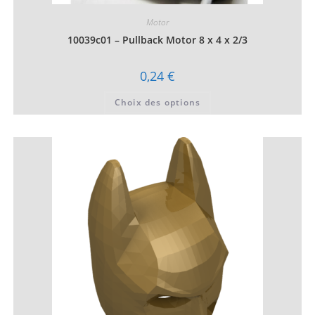
Motor
10039c01 – Pullback Motor 8 x 4 x 2/3
0,24
€
Ce
Choix des options
produit
a
plusieurs
variations.
Les
options
peuvent
être
choisies
sur
la
page
du
produit