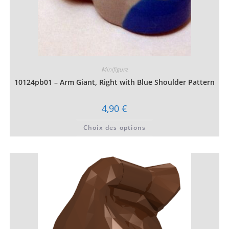
Minifigure
10124pb01 – Arm Giant, Right with Blue Shoulder Pattern
4,90
€
Ce
Choix des options
produit
a
plusieurs
variations.
Les
options
peuvent
être
choisies
sur
la
page
du
produit