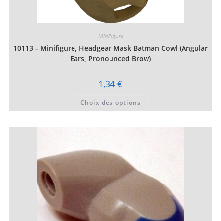
Minifigure
10113 – Minifigure, Headgear Mask Batman Cowl (Angular
Ears, Pronounced Brow)
1,34
€
Ce
Choix des options
produit
a
plusieurs
variations.
Les
options
peuvent
être
choisies
sur
la
page
du
produit