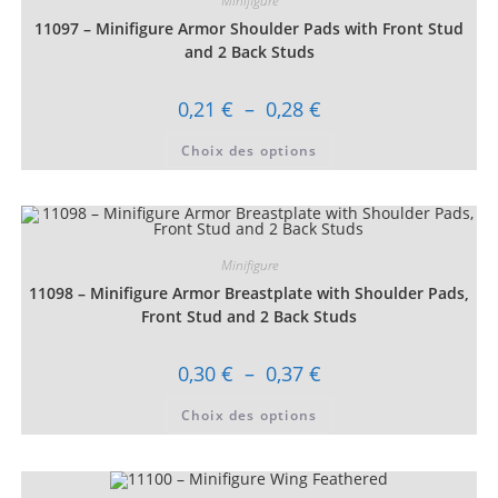
Minifigure
choisies
11097 – Minifigure Armor Shoulder Pads with Front Stud
sur
la
and 2 Back Studs
page
du
produit
Plage
0,21
€
–
0,28
€
de
prix :
Ce
Choix des options
0,21 €
produit
à
a
0,28 €
plusieurs
variations.
Les
options
peuvent
être
Minifigure
choisies
11098 – Minifigure Armor Breastplate with Shoulder Pads,
sur
la
Front Stud and 2 Back Studs
page
du
produit
Plage
0,30
€
–
0,37
€
de
prix :
Ce
Choix des options
0,30 €
produit
à
a
0,37 €
plusieurs
variations.
Les
options