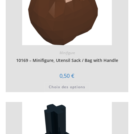
Minifigure
10169 – Minifigure, Utensil Sack / Bag with Handle
0,50
€
Ce
Choix des options
produit
a
plusieurs
variations.
Les
options
peuvent
être
choisies
sur
la
page