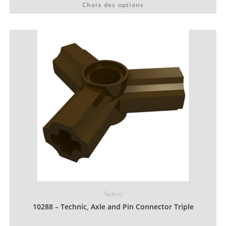
Choix des options
0,06 €
produit
à
a
0,07 €
plusieurs
variations.
Les
options
peuvent
être
choisies
sur
la
page
du
produit
Technic
10288 – Technic, Axle and Pin Connector Triple