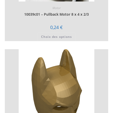
Motor
10039c01 – Pullback Motor 8 x 4 x 2/3
0,24
€
Ce
Choix des options
produit
a
plusieurs
variations.
Les
options
peuvent
être
choisies
sur
la
page
du
produit