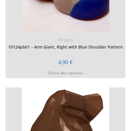
Minifigure
10124pb01 – Arm Giant, Right with Blue Shoulder Pattern
4,90
€
Ce
Choix des options
produit
a
plusieurs
variations.
Les
options
peuvent
être
choisies
sur
la
page
du
produit