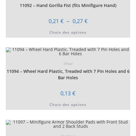
être
choisies
11092 – Hand Gorilla Fist (fits Minifigure Hand)
sur
la
page
Plage
0,21
€
–
0,27
€
du
de
produit
prix :
Ce
Choix des options
0,21 €
produit
à
a
0,27 €
plusieurs
variations.
Les
options
peuvent
être
Wheel
choisies
11094 – Wheel Hard Plastic, Treaded with 7 Pin Holes and 6
sur
la
Bar Holes
page
du
produit
0,13
€
Ce
Choix des options
produit
a
plusieurs
variations.
Les
options
peuvent
être