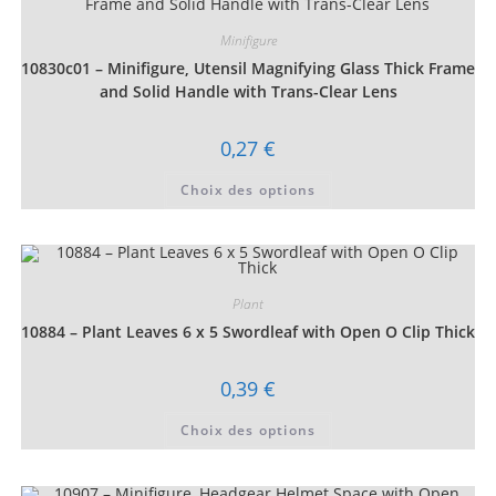
options
peuvent
être
Minifigure
choisies
10830c01 – Minifigure, Utensil Magnifying Glass Thick Frame
sur
la
and Solid Handle with Trans-Clear Lens
page
du
produit
0,27
€
Ce
Choix des options
produit
a
plusieurs
variations.
Les
options
peuvent
être
Plant
choisies
10884 – Plant Leaves 6 x 5 Swordleaf with Open O Clip Thick
sur
la
page
du
0,39
€
produit
Ce
Choix des options
produit
a
plusieurs
variations.
Les