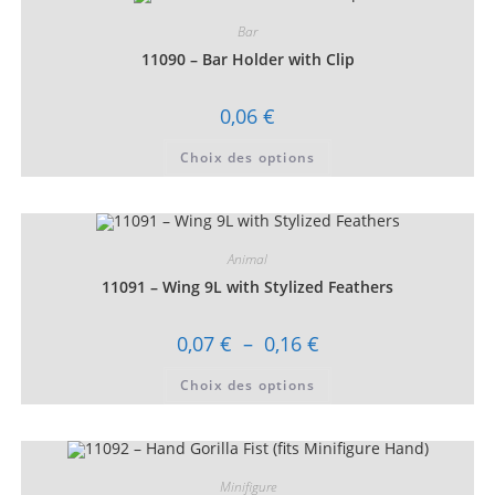
options
peuvent
Bar
être
choisies
11090 – Bar Holder with Clip
sur
la
page
0,06
€
du
produit
Ce
Choix des options
produit
a
plusieurs
variations.
Les
options
peuvent
Animal
être
choisies
11091 – Wing 9L with Stylized Feathers
sur
la
page
Plage
0,07
€
–
0,16
€
du
de
produit
prix :
Ce
Choix des options
0,07 €
produit
à
a
0,16 €
plusieurs
variations.
Les
options
peuvent
Minifigure