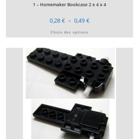
1 – Homemaker Bookcase 2 x 4 x 4
Plage
0,28
€
–
0,49
€
de
prix :
Ce
Choix des options
0,28 €
produit
à
a
0,49 €
plusieurs
variations.
Les
options
peuvent
être
choisies
sur
la
page
du
produit