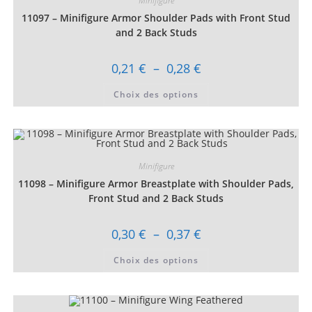
Minifigure
choisies
11097 – Minifigure Armor Shoulder Pads with Front Stud
sur
la
and 2 Back Studs
page
du
produit
Plage
0,21
€
–
0,28
€
de
prix :
Ce
Choix des options
0,21 €
produit
à
a
0,28 €
plusieurs
variations.
Les
options
peuvent
être
Minifigure
choisies
11098 – Minifigure Armor Breastplate with Shoulder Pads,
sur
la
Front Stud and 2 Back Studs
page
du
produit
Plage
0,30
€
–
0,37
€
de
prix :
Ce
Choix des options
0,30 €
produit
à
a
0,37 €
plusieurs
variations.
Les
options