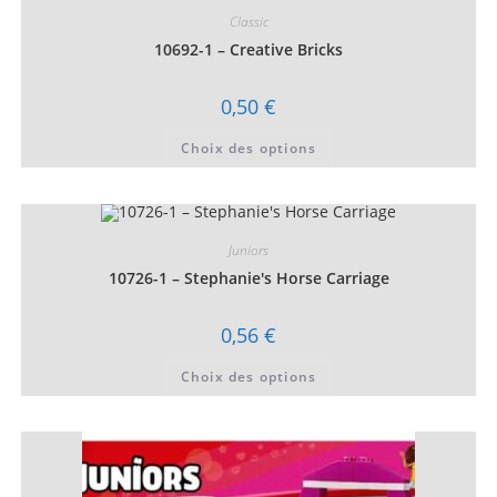
Classic
10692-1 – Creative Bricks
0,50
€
Ce
Choix des options
produit
a
plusieurs
variations.
Les
options
peuvent
Juniors
être
choisies
10726-1 – Stephanie's Horse Carriage
sur
la
page
0,56
€
du
produit
Ce
Choix des options
produit
a
plusieurs
variations.
Les
options
peuvent
être