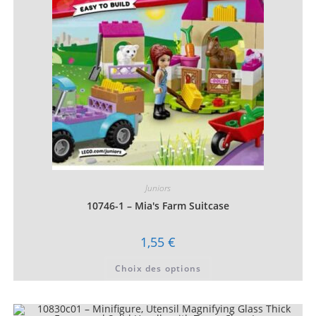
choisies
sur
la
page
du
produit
Juniors
10746-1 – Mia's Farm Suitcase
1,55
€
Ce
Choix des options
produit
a
plusieurs
variations.
Les