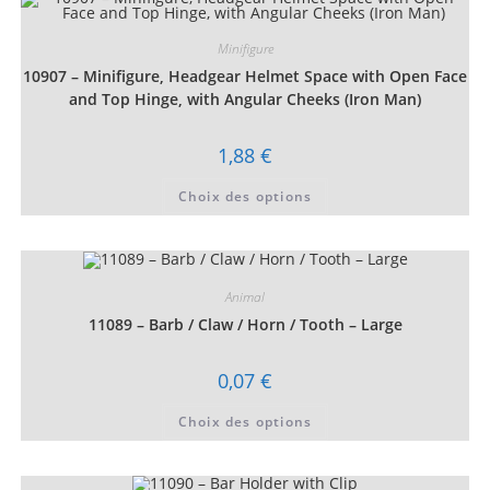
options
peuvent
être
Minifigure
choisies
10907 – Minifigure, Headgear Helmet Space with Open Face
sur
la
and Top Hinge, with Angular Cheeks (Iron Man)
page
du
produit
1,88
€
Ce
Choix des options
produit
a
plusieurs
variations.
Les
options
peuvent
Animal
être
choisies
11089 – Barb / Claw / Horn / Tooth – Large
sur
la
page
0,07
€
du
produit
Ce
Choix des options
produit
a
plusieurs
variations.
Les