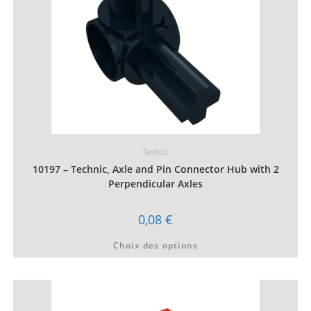
du
produit
Technic
10197 – Technic, Axle and Pin Connector Hub with 2
Perpendicular Axles
0,08
€
Ce
Choix des options
produit
a
plusieurs
variations.
Les
options
peuvent