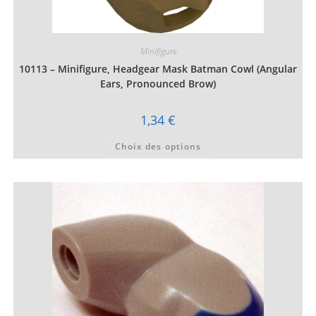
Minifigure
10113 – Minifigure, Headgear Mask Batman Cowl (Angular
Ears, Pronounced Brow)
1,34
€
Ce
Choix des options
produit
a
plusieurs
variations.
Les
options
peuvent
être
choisies
sur
la
page
du
produit