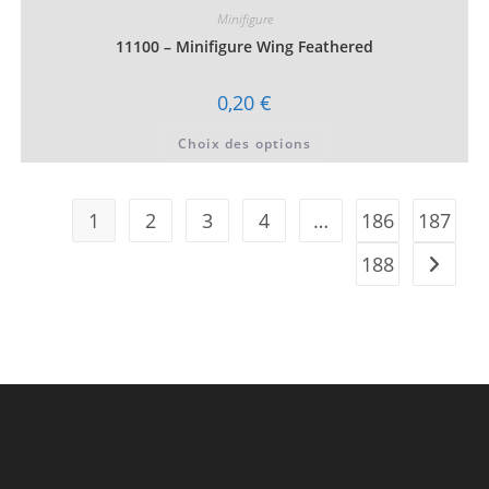
peuvent
Minifigure
être
choisies
11100 – Minifigure Wing Feathered
sur
la
page
0,20
€
du
produit
Ce
Choix des options
produit
a
plusieurs
variations.
Les
1
2
3
4
…
186
187
options
peuvent
être
188
choisies
sur
la
page
du
produit