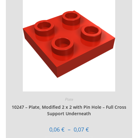
Les
options
peuvent
être
choisies
sur
la
page
du
produit
Plate
10247 – Plate, Modified 2 x 2 with Pin Hole – Full Cross
Support Underneath
Plage
0,06
€
–
0,07
€
de
prix :
Ce