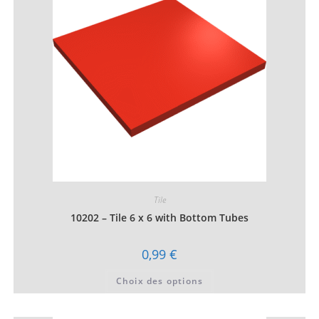
être
choisies
sur
la
page
du
produit
Tile
10202 – Tile 6 x 6 with Bottom Tubes
0,99
€
Ce
Choix des options
produit
a
plusieurs
variations.