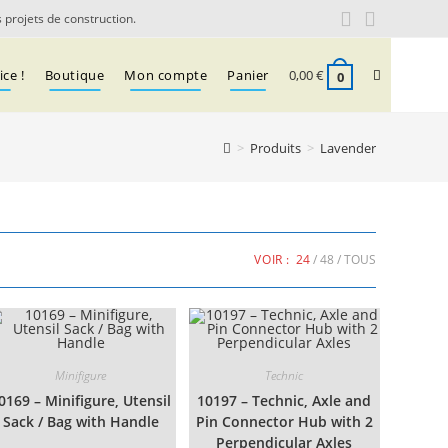
 projets de construction.
Toggle
ce !
Boutique
Mon compte
Panier
0,00
€
0
website
>
Produits
>
Lavender
search
VOIR :
24
48
TOUS
Minifigure
Technic
0169 – Minifigure, Utensil
10197 – Technic, Axle and
Sack / Bag with Handle
Pin Connector Hub with 2
Perpendicular Axles