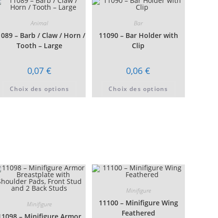
sur
être
la
es
choisies
page
sur
du
Animal
Bar
la
produit
page
089 – Barb / Claw / Horn /
11090 – Bar Holder with
du
Tooth – Large
Clip
t
produit
0,07
€
0,06
€
Ce
Ce
Choix des options
Choix des options
produit
produit
a
a
plusieurs
plusieurs
variations.
variations.
Les
Les
options
options
peuvent
peuvent
être
être
t
choisies
choisies
sur
sur
urs
la
la
ons.
page
page
du
du
s
produit
produit
t
Minifigure
es
11100 – Minifigure Wing
Minifigure
Feathered
11098 – Minifigure Armor