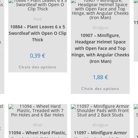
Les
être
être
options
choisies
choisi
peuvent
sur
sur
être
la
la
choisies
Plant
page
page
11
sur
du
du
10884 – Plant Leaves 6 x 5
la
Minifigure
produit
produi
page
Swordleaf with Open O Clip
10907 – Minifigure,
du
Thick
produit
s
Headgear Helmet Space
with Open Face and Top
r
0,39
€
Hinge, with Angular Cheeks
(Iron Man)
Ce
Choix des options
produit
a
1,88
€
plusieurs
variations.
Ce
Les
Ce
Choix des options
produit
options
produi
a
peuvent
a
plusieurs
être
plusie
variations.
choisies
variati
Les
sur
Les
options
la
option
peuvent
page
peuven
être
du
être
choisies
produit
choisi
Wheel
Minifigure
t
sur
sur
11094 – Wheel Hard Plastic,
11097 – Minifigure Armor
la
la
page
page