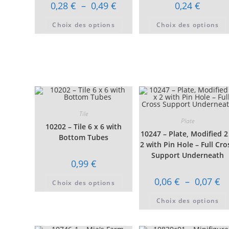
Plage
0,28
€
–
0,49
€
0,24
€
de
prix :
Ce
Choix des options
0,28 €
Choix des options
produit
à
a
0,49 €
plusieurs
variations.
Les
options
peuvent
être
choisies
sur
la
page
du
Tile
produit
Plate
10202 – Tile 6 x 6 with
10247 – Plate, Modified 2
Bottom Tubes
2 with Pin Hole – Full Cro
Support Underneath
0,99
€
Ce
Pl
0,06
€
–
0,07
€
Choix des options
produit
de
a
pri
plusieurs
Choix des options
0,
variations.
à
Les
0,
options
peuvent