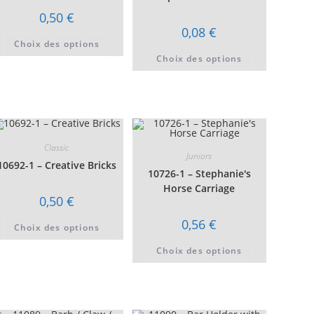
0,50
€
0,08
€
Ce
Choix des options
produit
Ce
a
Choix des options
t
produit
plusieurs
a
variations.
urs
plusieurs
Les
ons.
variations.
options
Les
peuvent
s
options
être
t
peuvent
choisies
être
sur
es
choisies
la
Classic
sur
page
Juniors
la
du
10692-1 – Creative Bricks
page
10726-1 – Stephanie's
produit
du
Horse Carriage
t
produit
0,50
€
Ce
0,56
€
Choix des options
produit
a
Ce
plusieurs
Choix des options
t
produit
variations.
a
Les
urs
plusieurs
options
ons.
variations.
peuvent
Les
être
s
options
choisies
t
peuvent