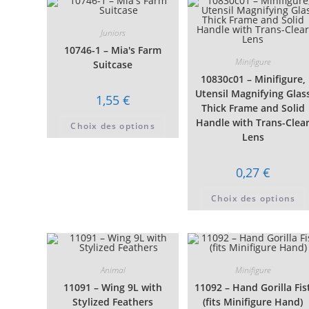
être
choisies
sur
Juniors
la
page
10746-1 – Mia's Farm
du
Minifigure
Suitcase
produit
10830c01 – Minifigure,
Utensil Magnifying Glas
1,55
€
Thick Frame and Solid
Ce
Handle with Trans-Clea
Choix des options
produit
Lens
a
plusieurs
variations.
Les
0,27
€
options
peuvent
être
Choix des options
choisies
sur
la
page
du
produit
Animal
Minifigure
11091 – Wing 9L with
11092 – Hand Gorilla Fis
Stylized Feathers
(fits Minifigure Hand)