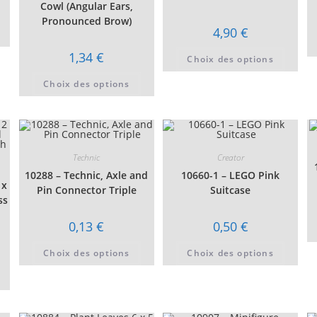
Cowl (Angular Ears,
Pronounced Brow)
Ce
4,90
€
produit
a
Ce
1,34
€
plusieurs
Choix des options
produi
variations.
a
Les
Ce
plusie
Choix des options
options
produit
variati
peuvent
a
Les
être
plusieurs
option
choisies
variations.
peuven
sur
Les
être
la
options
choisi
page
peuvent
sur
du
être
Technic
Creator
la
produit
choisies
page
10288 – Technic, Axle and
10660-1 – LEGO Pink
sur
du
 x
la
Pin Connector Triple
Suitcase
produi
page
ss
du
produit
0,13
€
0,50
€
Ce
Ce
age
Choix des options
Choix des options
produit
produi
a
a
x :
Ce
plusieurs
plusie
06 €
produit
variations.
variati
a
Les
Les
07 €
plusieurs
options
option
variations.
peuvent
peuven