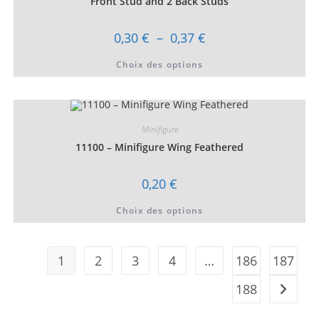
Front Stud and 2 Back Studs
page
du
produit
Plage
0,30
€
–
0,37
€
de
prix :
Ce
Choix des options
0,30 €
produit
à
a
0,37 €
plusieurs
variations.
Les
options
peuvent
Minifigure
être
choisies
11100 – Minifigure Wing Feathered
sur
la
page
0,20
€
du
produit
Ce
Choix des options
produit
a
plusieurs
variations.
Les
1
2
3
4
…
186
187
options
peuvent
être
188
choisies
sur
la