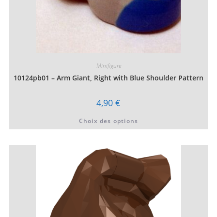
Minifigure
10124pb01 – Arm Giant, Right with Blue Shoulder Pattern
4,90
€
Ce
Choix des options
produit
a
plusieurs
variations.
Les
options
peuvent
être
choisies
sur
la
page
du
produit