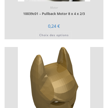
Motor
10039c01 – Pullback Motor 8 x 4 x 2/3
0,24
€
Ce
Choix des options
produit
a
plusieurs
variations.
Les
options
peuvent
être
choisies
sur
la
page
du
produit