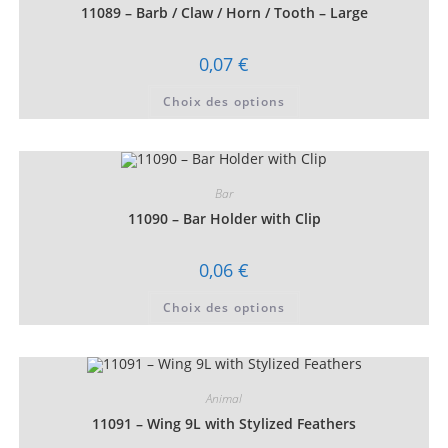
choisies
11089 – Barb / Claw / Horn / Tooth – Large
sur
la
page
0,07
€
du
produit
Ce
Choix des options
produit
a
plusieurs
variations.
Les
options
peuvent
Bar
être
choisies
11090 – Bar Holder with Clip
sur
la
page
0,06
€
du
produit
Ce
Choix des options
produit
a
plusieurs
variations.
Les
options
peuvent
Animal
être
choisies
11091 – Wing 9L with Stylized Feathers
sur