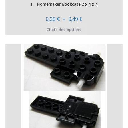
1 – Homemaker Bookcase 2 x 4 x 4
Plage
0,28
€
–
0,49
€
de
prix :
Ce
Choix des options
0,28 €
produit
à
a
0,49 €
plusieurs
variations.
Les
options
peuvent
être
choisies
sur
la
page
du
produit