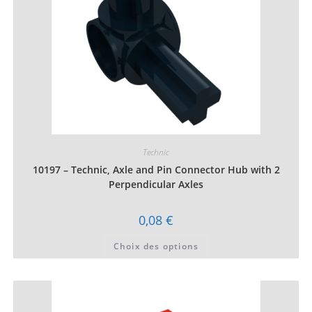
du
produit
Technic
10197 – Technic, Axle and Pin Connector Hub with 2
Perpendicular Axles
0,08
€
Ce
Choix des options
produit
a
plusieurs
variations.
Les
options
peuvent