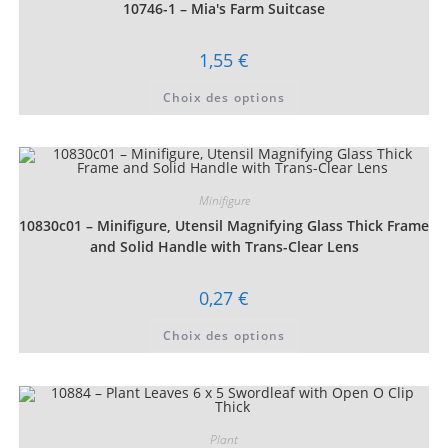
choisies
10746-1 – Mia's Farm Suitcase
sur
la
page
1,55
€
du
produit
Ce
Choix des options
produit
a
plusieurs
variations.
Les
options
peuvent
être
Minifigure
choisies
10830c01 – Minifigure, Utensil Magnifying Glass Thick Frame
sur
la
and Solid Handle with Trans-Clear Lens
page
du
produit
0,27
€
Ce
Choix des options
produit
a
plusieurs
variations.
Les
options
peuvent
être
Plant