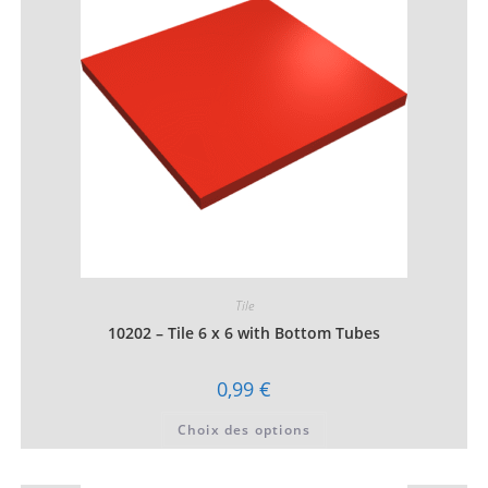
être
choisies
sur
la
page
du
produit
Tile
10202 – Tile 6 x 6 with Bottom Tubes
0,99
€
Ce
Choix des options
produit
a
plusieurs
variations.