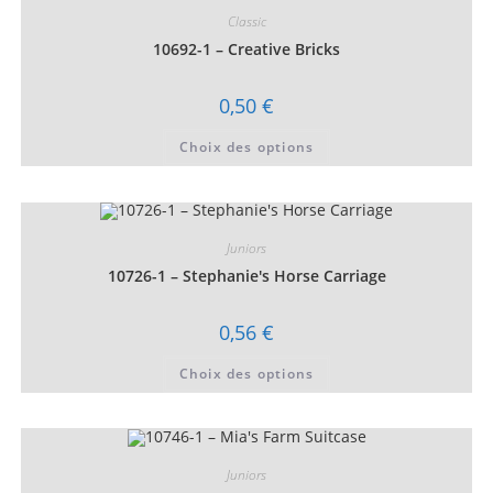
Classic
10692-1 – Creative Bricks
0,50
€
Ce
Choix des options
produit
a
plusieurs
variations.
Les
options
peuvent
Juniors
être
choisies
10726-1 – Stephanie's Horse Carriage
sur
la
page
0,56
€
du
produit
Ce
Choix des options
produit
a
plusieurs
variations.
Les
options
peuvent
Juniors
être