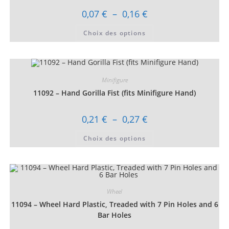
la
page
Plage
0,07
€
–
0,16
€
du
de
produit
prix :
Ce
Choix des options
0,07 €
produit
à
a
0,16 €
plusieurs
variations.
Les
options
peuvent
Minifigure
être
choisies
11092 – Hand Gorilla Fist (fits Minifigure Hand)
sur
la
page
Plage
0,21
€
–
0,27
€
du
de
produit
prix :
Ce
Choix des options
0,21 €
produit
à
a
0,27 €
plusieurs
variations.
Les
options
peuvent
être
Wheel
choisies
11094 – Wheel Hard Plastic, Treaded with 7 Pin Holes and 6
sur
la
Bar Holes
page
du