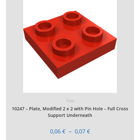
Les
options
peuvent
être
choisies
sur
la
page
du
produit
Plate
10247 – Plate, Modified 2 x 2 with Pin Hole – Full Cross
Support Underneath
Plage
0,06
€
–
0,07
€
de
prix :
Ce