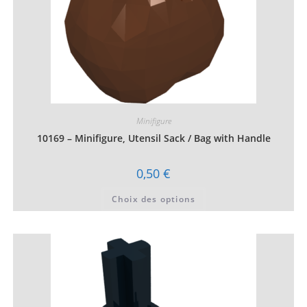
Minifigure
10169 – Minifigure, Utensil Sack / Bag with Handle
0,50
€
Ce
Choix des options
produit
a
plusieurs
variations.
Les
options
peuvent
être
choisies
sur
la
page