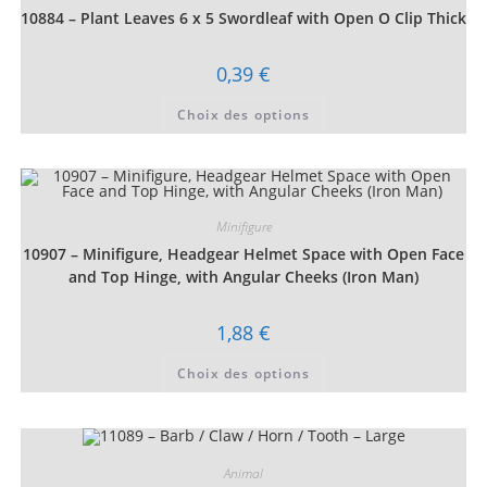
choisies
10884 – Plant Leaves 6 x 5 Swordleaf with Open O Clip Thick
sur
la
page
du
0,39
€
produit
Ce
Choix des options
produit
a
plusieurs
variations.
Les
options
peuvent
être
Minifigure
choisies
10907 – Minifigure, Headgear Helmet Space with Open Face
sur
la
and Top Hinge, with Angular Cheeks (Iron Man)
page
du
produit
1,88
€
Ce
Choix des options
produit
a
plusieurs
variations.
Les
options
peuvent
Animal
être