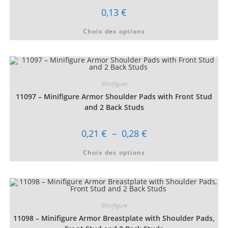
produit
0,13
€
Ce
Choix des options
produit
a
plusieurs
variations.
Les
options
peuvent
être
Minifigure
choisies
11097 – Minifigure Armor Shoulder Pads with Front Stud
sur
la
and 2 Back Studs
page
du
produit
Plage
0,21
€
–
0,28
€
de
prix :
Ce
Choix des options
0,21 €
produit
à
a
0,28 €
plusieurs
variations.
Les
options
peuvent
être
Minifigure
choisies
11098 – Minifigure Armor Breastplate with Shoulder Pads,
sur
la