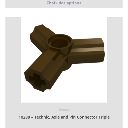
Choix des options
0,06 €
produit
à
a
0,07 €
plusieurs
variations.
Les
options
peuvent
être
choisies
sur
la
page
du
produit
Technic
10288 – Technic, Axle and Pin Connector Triple