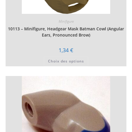
Minifigure
10113 – Minifigure, Headgear Mask Batman Cowl (Angular
Ears, Pronounced Brow)
1,34
€
Ce
Choix des options
produit
a
plusieurs
variations.
Les
options
peuvent
être
choisies
sur
la
page
du
produit