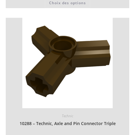
Choix des options
0,06 €
produit
à
a
0,07 €
plusieurs
variations.
Les
options
peuvent
être
choisies
sur
la
page
du
produit
Technic
10288 – Technic, Axle and Pin Connector Triple