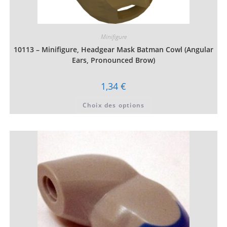
Minifigure
10113 – Minifigure, Headgear Mask Batman Cowl (Angular
Ears, Pronounced Brow)
1,34
€
Ce
Choix des options
produit
a
plusieurs
variations.
Les
options
peuvent
être
choisies
sur
la
page
du
produit