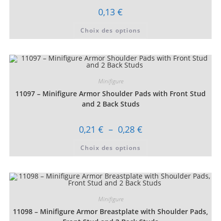
produit
0,13
€
Ce
Choix des options
produit
a
plusieurs
variations.
Les
options
peuvent
être
Minifigure
choisies
11097 – Minifigure Armor Shoulder Pads with Front Stud
sur
la
and 2 Back Studs
page
du
produit
Plage
0,21
€
–
0,28
€
de
prix :
Ce
Choix des options
0,21 €
produit
à
a
0,28 €
plusieurs
variations.
Les
options
peuvent
être
Minifigure
choisies
11098 – Minifigure Armor Breastplate with Shoulder Pads,
sur
la