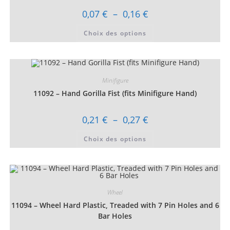
la
page
Plage
0,07
€
–
0,16
€
du
de
produit
prix :
Ce
Choix des options
0,07 €
produit
à
a
0,16 €
plusieurs
variations.
Les
options
peuvent
Minifigure
être
choisies
11092 – Hand Gorilla Fist (fits Minifigure Hand)
sur
la
page
Plage
0,21
€
–
0,27
€
du
de
produit
prix :
Ce
Choix des options
0,21 €
produit
à
a
0,27 €
plusieurs
variations.
Les
options
peuvent
être
Wheel
choisies
11094 – Wheel Hard Plastic, Treaded with 7 Pin Holes and 6
sur
la
Bar Holes
page
du