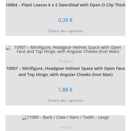
choisies
10884 – Plant Leaves 6 x 5 Swordleaf with Open O Clip Thick
sur
la
page
du
0,39
€
produit
Ce
Choix des options
produit
a
plusieurs
variations.
Les
options
peuvent
être
Minifigure
choisies
10907 – Minifigure, Headgear Helmet Space with Open Face
sur
la
and Top Hinge, with Angular Cheeks (Iron Man)
page
du
produit
1,88
€
Ce
Choix des options
produit
a
plusieurs
variations.
Les
options
peuvent
Animal
être