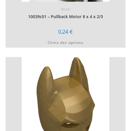
Motor
10039c01 – Pullback Motor 8 x 4 x 2/3
0,24
€
Ce
Choix des options
produit
a
plusieurs
variations.
Les
options
peuvent
être
choisies
sur
la
page
du
produit