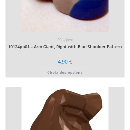
Minifigure
10124pb01 – Arm Giant, Right with Blue Shoulder Pattern
4,90
€
Ce
Choix des options
produit
a
plusieurs
variations.
Les
options
peuvent
être
choisies
sur
la
page
du
produit