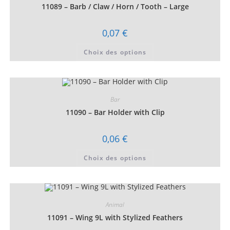
choisies
11089 – Barb / Claw / Horn / Tooth – Large
sur
la
page
0,07
€
du
produit
Ce
Choix des options
produit
a
plusieurs
variations.
Les
options
peuvent
Bar
être
choisies
11090 – Bar Holder with Clip
sur
la
page
0,06
€
du
produit
Ce
Choix des options
produit
a
plusieurs
variations.
Les
options
peuvent
Animal
être
choisies
11091 – Wing 9L with Stylized Feathers
sur