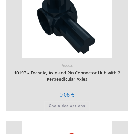
du
produit
Technic
10197 – Technic, Axle and Pin Connector Hub with 2
Perpendicular Axles
0,08
€
Ce
Choix des options
produit
a
plusieurs
variations.
Les
options
peuvent