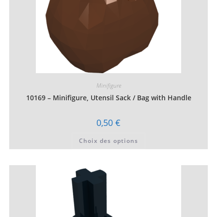
Minifigure
10169 – Minifigure, Utensil Sack / Bag with Handle
0,50
€
Ce
Choix des options
produit
a
plusieurs
variations.
Les
options
peuvent
être
choisies
sur
la
page