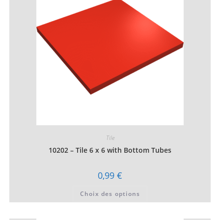
être
choisies
sur
la
page
du
produit
Tile
10202 – Tile 6 x 6 with Bottom Tubes
0,99
€
Ce
Choix des options
produit
a
plusieurs
variations.