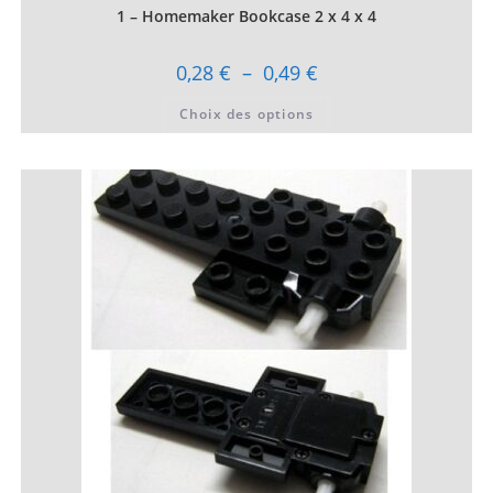
1 – Homemaker Bookcase 2 x 4 x 4
Plage
0,28
€
–
0,49
€
de
prix :
Ce
Choix des options
0,28 €
produit
à
a
0,49 €
plusieurs
variations.
Les
options
peuvent
être
choisies
sur
la
page
du
produit