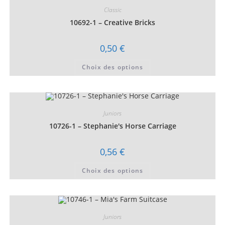
Classic
10692-1 – Creative Bricks
0,50
€
Ce
Choix des options
produit
a
plusieurs
variations.
Les
options
peuvent
Juniors
être
choisies
10726-1 – Stephanie's Horse Carriage
sur
la
page
0,56
€
du
produit
Ce
Choix des options
produit
a
plusieurs
variations.
Les
options
peuvent
Juniors
être