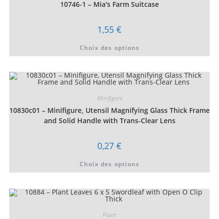
choisies
10746-1 – Mia's Farm Suitcase
sur
la
page
1,55
€
du
produit
Ce
Choix des options
produit
a
plusieurs
variations.
Les
options
peuvent
être
Minifigure
choisies
10830c01 – Minifigure, Utensil Magnifying Glass Thick Frame
sur
la
and Solid Handle with Trans-Clear Lens
page
du
produit
0,27
€
Ce
Choix des options
produit
a
plusieurs
variations.
Les
options
peuvent
être
Plant