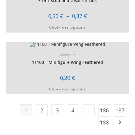
Front Stud and 2 Back Studs
page
du
produit
Plage
0,30
€
–
0,37
€
de
prix :
Ce
Choix des options
0,30 €
produit
à
a
0,37 €
plusieurs
variations.
Les
options
peuvent
Minifigure
être
choisies
11100 – Minifigure Wing Feathered
sur
la
page
0,20
€
du
produit
Ce
Choix des options
produit
a
plusieurs
variations.
Les
1
2
3
4
…
186
187
options
peuvent
être
188
choisies
sur
la