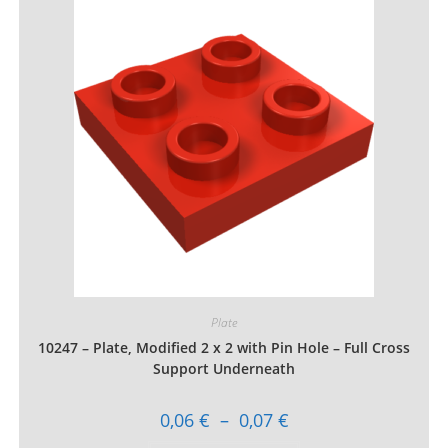
Les
options
peuvent
être
choisies
sur
la
page
du
produit
Plate
10247 – Plate, Modified 2 x 2 with Pin Hole – Full Cross
Support Underneath
Plage
0,06
€
–
0,07
€
de
prix :
Ce