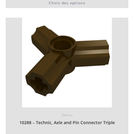
Choix des options
0,06 €
produit
à
a
0,07 €
plusieurs
variations.
Les
options
peuvent
être
choisies
sur
la
page
du
produit
Technic
10288 – Technic, Axle and Pin Connector Triple