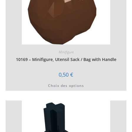
Minifigure
10169 – Minifigure, Utensil Sack / Bag with Handle
0,50
€
Ce
Choix des options
produit
a
plusieurs
variations.
Les
options
peuvent
être
choisies
sur
la
page