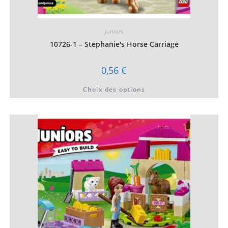
Juniors
10726-1 – Stephanie's Horse Carriage
0,56
€
Ce
Choix des options
produit
a
plusieurs
variations.
Les
options
peuvent
être
choisies
sur
la
page
du
produit