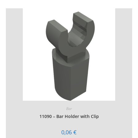
plusieurs
variations.
Les
options
peuvent
être
choisies
sur
la
page
du
produit
Bar
11090 – Bar Holder with Clip
0,06
€