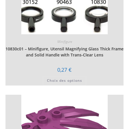
Minifigure
10830c01 – Minifigure, Utensil Magnifying Glass Thick Frame
and Solid Handle with Trans-Clear Lens
0,27
€
Ce
Choix des options
produit
a
plusieurs
variations.
Les
options
peuvent
être
choisies
sur
la
page