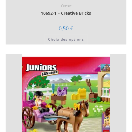
Classic
10692-1 – Creative Bricks
0,50
€
Ce
Choix des options
produit
a
plusieurs
variations.
Les
options
peuvent
être
choisies
sur
la
page
du
produit