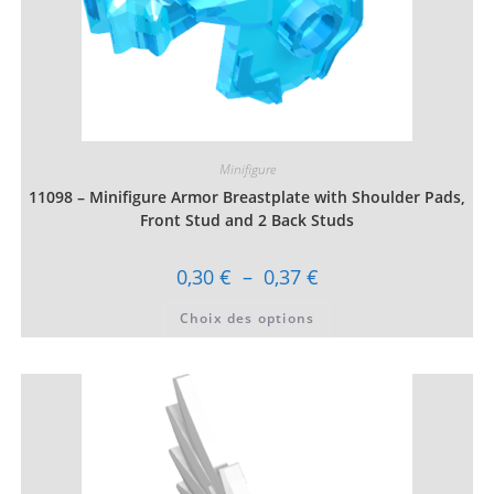
Minifigure
11098 – Minifigure Armor Breastplate with Shoulder Pads,
Front Stud and 2 Back Studs
Plage
0,30
€
–
0,37
€
de
prix :
Ce
Choix des options
0,30 €
produit
à
a
0,37 €
plusieurs
variations.
Les
options
peuvent
être
choisies
sur
la
page