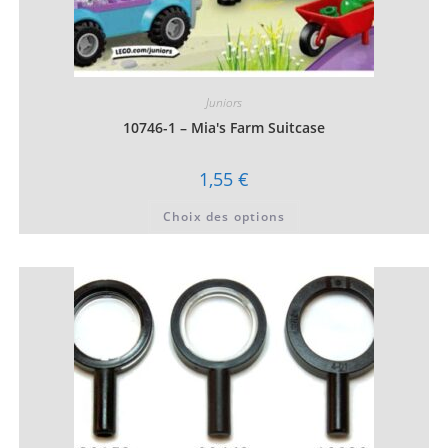
Juniors
10746-1 – Mia's Farm Suitcase
1,55
€
Ce
Choix des options
produit
a
plusieurs
variations.
Les
options
peuvent
être
choisies
sur
la
page
du
produit