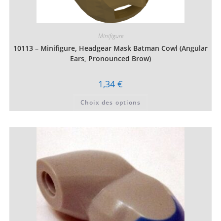
Minifigure
10113 – Minifigure, Headgear Mask Batman Cowl (Angular
Ears, Pronounced Brow)
1,34
€
Ce
Choix des options
produit
a
plusieurs
variations.
Les
options
peuvent
être
choisies
sur
la
page
du
produit