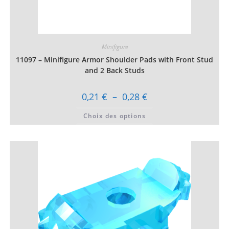
Minifigure
11097 – Minifigure Armor Shoulder Pads with Front Stud
and 2 Back Studs
Plage
0,21
€
–
0,28
€
de
prix :
Ce
Choix des options
0,21 €
produit
à
a
0,28 €
plusieurs
variations.
Les
options
peuvent
être
choisies
sur
la
page
du
produit