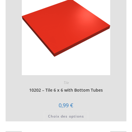
être
choisies
sur
la
page
du
produit
Tile
10202 – Tile 6 x 6 with Bottom Tubes
0,99
€
Ce
Choix des options
produit
a
plusieurs
variations.