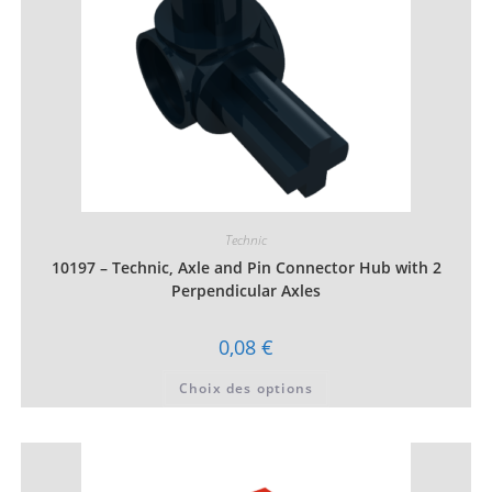
du
produit
Technic
10197 – Technic, Axle and Pin Connector Hub with 2
Perpendicular Axles
0,08
€
Ce
Choix des options
produit
a
plusieurs
variations.
Les
options
peuvent