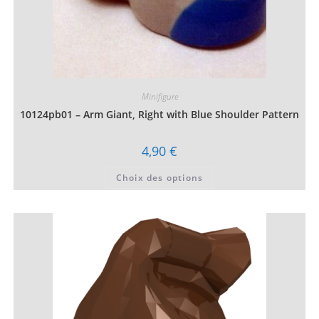
Minifigure
10124pb01 – Arm Giant, Right with Blue Shoulder Pattern
4,90
€
Ce
Choix des options
produit
a
plusieurs
variations.
Les
options
peuvent
être
choisies
sur
la
page
du
produit