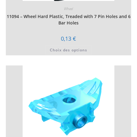
Wheel
11094 – Wheel Hard Plastic, Treaded with 7 Pin Holes and 6
Bar Holes
0,13
€
Ce
Choix des options
produit
a
plusieurs
variations.
Les
options
peuvent
être
choisies
sur
la
page
du
produit