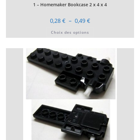
1 – Homemaker Bookcase 2 x 4 x 4
Plage
0,28
€
–
0,49
€
de
prix :
Ce
Choix des options
0,28 €
produit
à
a
0,49 €
plusieurs
variations.
Les
options
peuvent
être
choisies
sur
la
page
du
produit