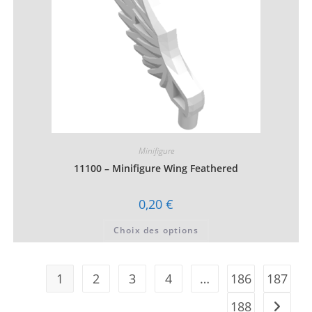
du
produit
Minifigure
11100 – Minifigure Wing Feathered
0,20
€
Ce
Choix des options
produit
a
plusieurs
variations.
Les
1
2
3
4
…
186
187
options
peuvent
être
188
choisies