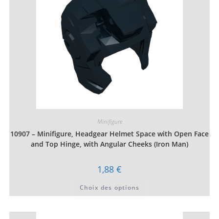
sur
la
page
du
produit
Minifigure
10907 – Minifigure, Headgear Helmet Space with Open Face
and Top Hinge, with Angular Cheeks (Iron Man)
1,88
€
Ce
Choix des options
produit
a
plusieurs
variations.
Les