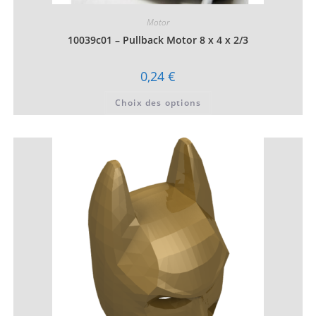
Motor
10039c01 – Pullback Motor 8 x 4 x 2/3
0,24
€
Ce
Choix des options
produit
a
plusieurs
variations.
Les
options
peuvent
être
choisies
sur
la
page
du
produit