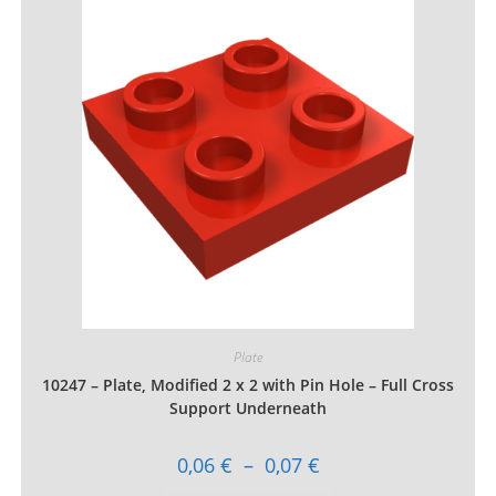
Les
options
peuvent
être
choisies
sur
la
page
du
produit
Plate
10247 – Plate, Modified 2 x 2 with Pin Hole – Full Cross
Support Underneath
Plage
0,06
€
–
0,07
€
de
prix :
Ce