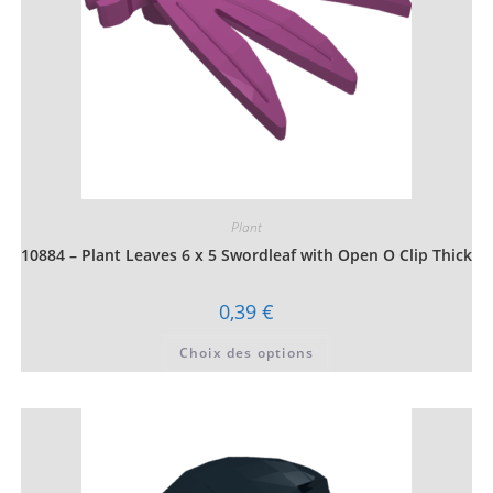
du
produit
Plant
10884 – Plant Leaves 6 x 5 Swordleaf with Open O Clip Thick
0,39
€
Ce
Choix des options
produit
a
plusieurs
variations.
Les
options
peuvent
être
choisies