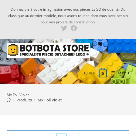
Skip
Donnez vie à votre imagination avec nos pièces LEGO de qualité. Du
to
classique au dernier modèle, nous avons tout ce dont vous avez besoin
content
pour vos projets de construction.
0,00
€
Menu
0
Mx Foil Violet
>
Produits
>
Mx Foil Violet