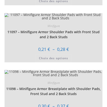
Choix des options
produit
a
plusieurs
variations.
Les
options
peuvent
être
Minifigure
choisies
11097 – Minifigure Armor Shoulder Pads with Front Stud
sur
la
and 2 Back Studs
page
du
produit
Plage
0,21
€
–
0,28
€
de
prix :
Ce
Choix des options
0,21 €
produit
à
a
0,28 €
plusieurs
variations.
Les
options
peuvent
être
Minifigure
choisies
11098 – Minifigure Armor Breastplate with Shoulder Pads,
sur
la
Front Stud and 2 Back Studs
page
du
produit
Plage
0,30
€
–
0,37
€