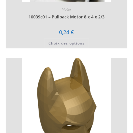
Motor
10039c01 – Pullback Motor 8 x 4 x 2/3
0,24
€
Ce
Choix des options
produit
a
plusieurs
variations.
Les
options
peuvent
être
choisies
sur
la
page
du
produit