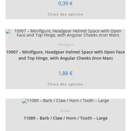
du
0,39
€
produit
Ce
Choix des options
produit
a
plusieurs
variations.
Les
options
peuvent
être
Minifigure
choisies
10907 – Minifigure, Headgear Helmet Space with Open Face
sur
la
and Top Hinge, with Angular Cheeks (Iron Man)
page
du
produit
1,88
€
Ce
Choix des options
produit
a
plusieurs
variations.
Les
options
peuvent
Animal
être
choisies
11089 – Barb / Claw / Horn / Tooth – Large
sur
la
page