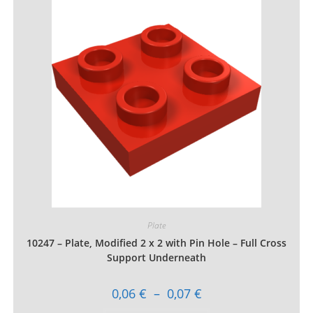
Les
options
peuvent
être
choisies
sur
la
page
du
produit
Plate
10247 – Plate, Modified 2 x 2 with Pin Hole – Full Cross
Support Underneath
Plage
0,06
€
–
0,07
€
de
prix :
Ce