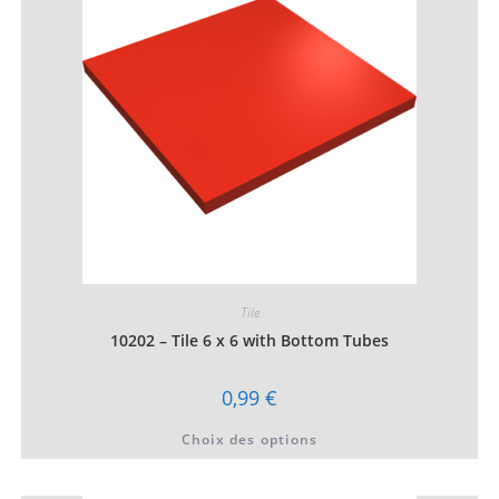
être
choisies
sur
la
page
du
produit
Tile
10202 – Tile 6 x 6 with Bottom Tubes
0,99
€
Ce
Choix des options
produit
a
plusieurs
variations.