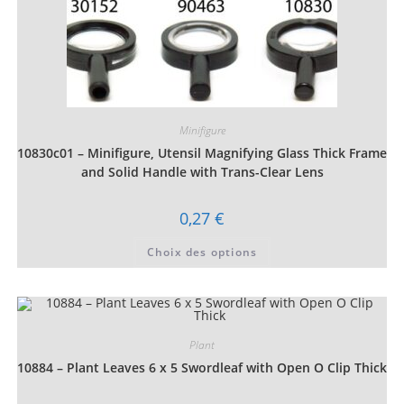
Minifigure
10830c01 – Minifigure, Utensil Magnifying Glass Thick Frame
and Solid Handle with Trans-Clear Lens
0,27
€
Ce
Choix des options
produit
a
plusieurs
variations.
Les
options
peuvent
être
Plant
choisies
10884 – Plant Leaves 6 x 5 Swordleaf with Open O Clip Thick
sur
la
page