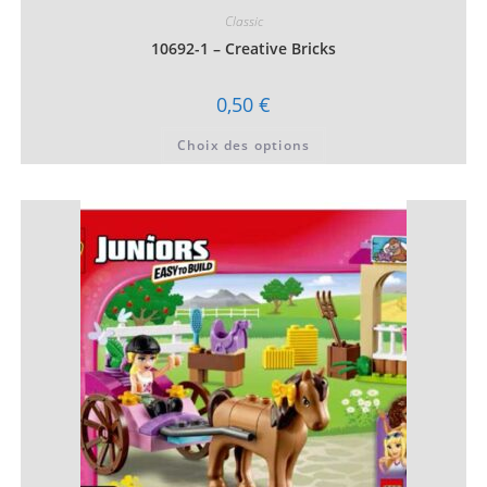
Classic
10692-1 – Creative Bricks
0,50
€
Ce
Choix des options
produit
a
plusieurs
variations.
Les
options
peuvent
être
choisies
sur
la
page
du
produit