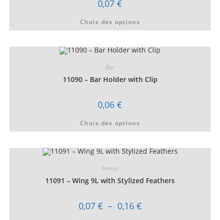
0,07
€
du
produit
Ce
Choix des options
produit
a
plusieurs
variations.
Les
options
peuvent
Bar
être
choisies
11090 – Bar Holder with Clip
sur
la
page
0,06
€
du
produit
Ce
Choix des options
produit
a
plusieurs
variations.
Les
options
peuvent
Animal
être
choisies
11091 – Wing 9L with Stylized Feathers
sur
la
page
Plage
0,07
€
–
0,16
€
du
de
produit
prix :
Ce