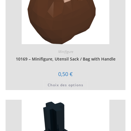
Minifigure
10169 – Minifigure, Utensil Sack / Bag with Handle
0,50
€
Ce
Choix des options
produit
a
plusieurs
variations.
Les
options
peuvent
être
choisies
sur
la
page