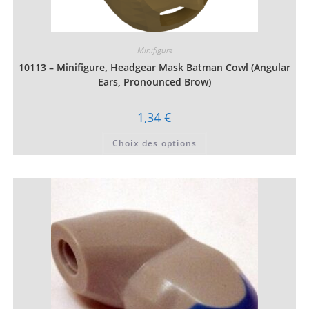
Minifigure
10113 – Minifigure, Headgear Mask Batman Cowl (Angular
Ears, Pronounced Brow)
1,34
€
Ce
Choix des options
produit
a
plusieurs
variations.
Les
options
peuvent
être
choisies
sur
la
page
du
produit