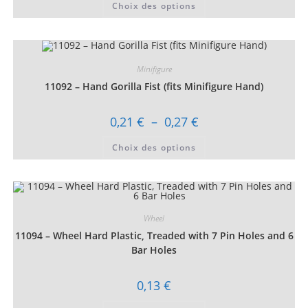
Choix des options
0,07 €
produit
à
a
0,16 €
plusieurs
variations.
Les
options
peuvent
Minifigure
être
choisies
11092 – Hand Gorilla Fist (fits Minifigure Hand)
sur
la
page
Plage
0,21
€
–
0,27
€
du
de
produit
prix :
Ce
Choix des options
0,21 €
produit
à
a
0,27 €
plusieurs
variations.
Les
options
peuvent
être
Wheel
choisies
11094 – Wheel Hard Plastic, Treaded with 7 Pin Holes and 6
sur
la
Bar Holes
page
du
produit
0,13
€
Ce