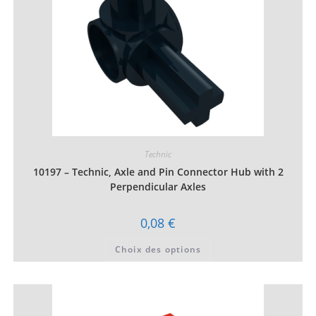
du
produit
Technic
10197 – Technic, Axle and Pin Connector Hub with 2
Perpendicular Axles
0,08
€
Ce
Choix des options
produit
a
plusieurs
variations.
Les
options
peuvent