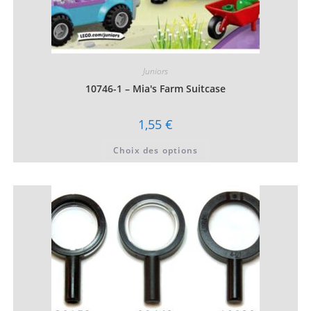
Juniors
10746-1 – Mia's Farm Suitcase
1,55
€
Ce
Choix des options
produit
a
plusieurs
variations.
Les
options
peuvent
être
choisies
sur
la
page
du
produit