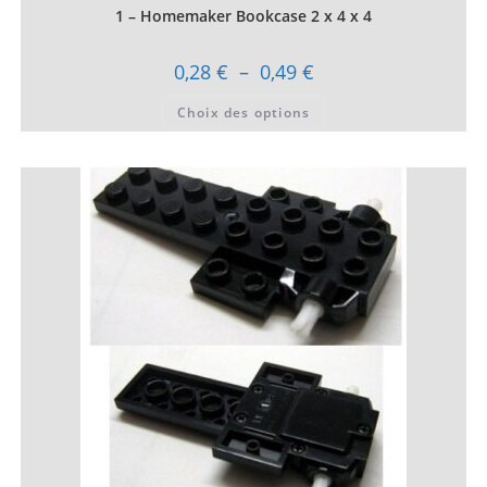
1 – Homemaker Bookcase 2 x 4 x 4
Plage
0,28
€
–
0,49
€
de
prix :
Ce
Choix des options
0,28 €
produit
à
a
0,49 €
plusieurs
variations.
Les
options
peuvent
être
choisies
sur
la
page
du
produit