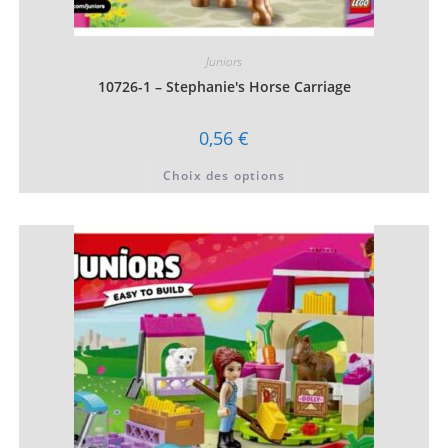
Juniors
10726-1 – Stephanie's Horse Carriage
0,56
€
Ce
Choix des options
produit
a
plusieurs
variations.
Les
options
peuvent
être
choisies
sur
la
page
du
produit