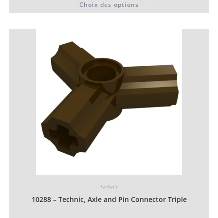
Choix des options
0,06 €
produit
à
a
0,07 €
plusieurs
variations.
Les
options
peuvent
être
choisies
sur
la
page
du
produit
Technic
10288 – Technic, Axle and Pin Connector Triple