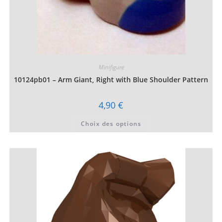
Minifigure
10124pb01 – Arm Giant, Right with Blue Shoulder Pattern
4,90
€
Ce
Choix des options
produit
a
plusieurs
variations.
Les
options
peuvent
être
choisies
sur
la
page
du
produit