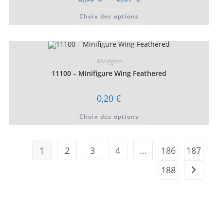
de
prix :
Ce
Choix des options
0,30 €
produit
à
a
0,37 €
plusieurs
variations.
Les
options
peuvent
Minifigure
être
choisies
11100 – Minifigure Wing Feathered
sur
la
page
0,20
€
du
produit
Ce
Choix des options
produit
a
plusieurs
variations.
Les
1
2
3
4
…
186
187
options
peuvent
être
188
choisies
sur
la
page
du
produit