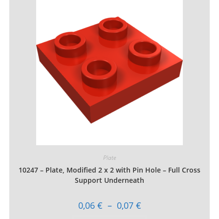
Les
options
peuvent
être
choisies
sur
la
page
du
produit
Plate
10247 – Plate, Modified 2 x 2 with Pin Hole – Full Cross
Support Underneath
Plage
0,06
€
–
0,07
€
de
prix :
Ce