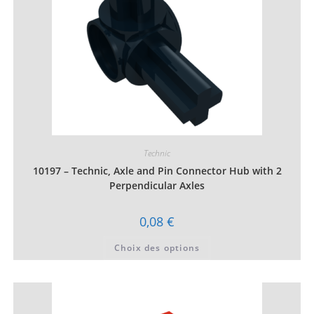
du
produit
Technic
10197 – Technic, Axle and Pin Connector Hub with 2
Perpendicular Axles
0,08
€
Ce
Choix des options
produit
a
plusieurs
variations.
Les
options
peuvent