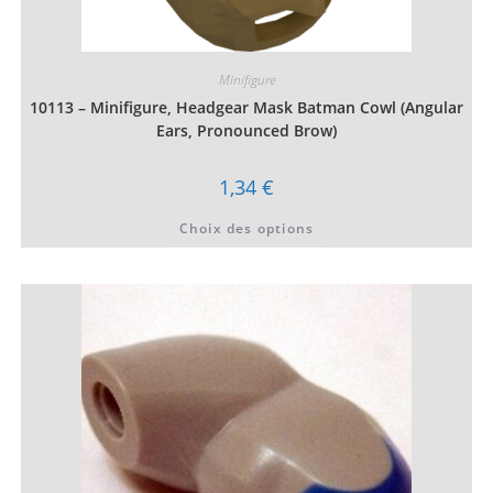
Minifigure
10113 – Minifigure, Headgear Mask Batman Cowl (Angular
Ears, Pronounced Brow)
1,34
€
Ce
Choix des options
produit
a
plusieurs
variations.
Les
options
peuvent
être
choisies
sur
la
page
du
produit