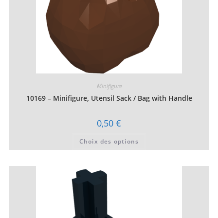
Minifigure
10169 – Minifigure, Utensil Sack / Bag with Handle
0,50
€
Ce
Choix des options
produit
a
plusieurs
variations.
Les
options
peuvent
être
choisies
sur
la
page