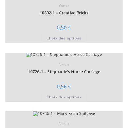
Classic
10692-1 – Creative Bricks
0,50
€
Ce
Choix des options
produit
a
plusieurs
variations.
Les
options
peuvent
Juniors
être
choisies
10726-1 – Stephanie's Horse Carriage
sur
la
page
0,56
€
du
produit
Ce
Choix des options
produit
a
plusieurs
variations.
Les
options
peuvent
Juniors
être