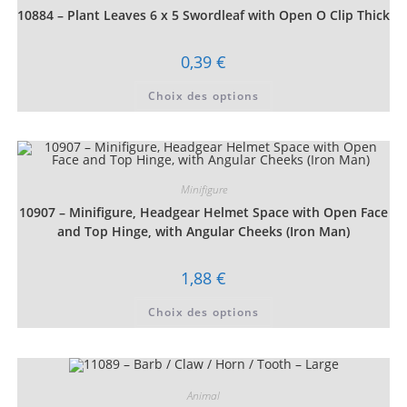
choisies
10884 – Plant Leaves 6 x 5 Swordleaf with Open O Clip Thick
sur
la
page
du
0,39
€
produit
Ce
Choix des options
produit
a
plusieurs
variations.
Les
options
peuvent
être
Minifigure
choisies
10907 – Minifigure, Headgear Helmet Space with Open Face
sur
la
and Top Hinge, with Angular Cheeks (Iron Man)
page
du
produit
1,88
€
Ce
Choix des options
produit
a
plusieurs
variations.
Les
options
peuvent
Animal
être