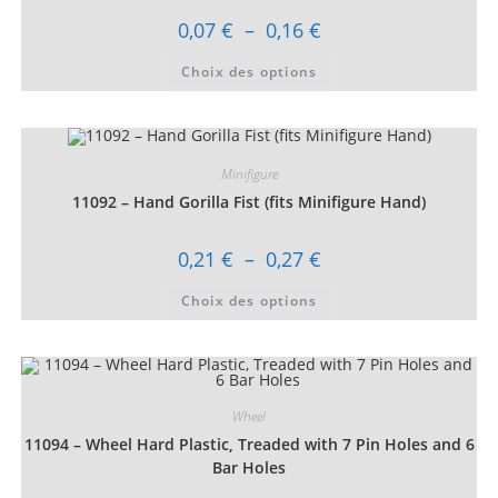
la
page
Plage
0,07
€
–
0,16
€
du
de
produit
prix :
Ce
Choix des options
0,07 €
produit
à
a
0,16 €
plusieurs
variations.
Les
options
peuvent
Minifigure
être
choisies
11092 – Hand Gorilla Fist (fits Minifigure Hand)
sur
la
page
Plage
0,21
€
–
0,27
€
du
de
produit
prix :
Ce
Choix des options
0,21 €
produit
à
a
0,27 €
plusieurs
variations.
Les
options
peuvent
être
Wheel
choisies
11094 – Wheel Hard Plastic, Treaded with 7 Pin Holes and 6
sur
la
Bar Holes
page
du