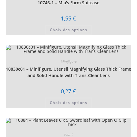
choisies
10746-1 – Mia's Farm Suitcase
sur
la
page
1,55
€
du
produit
Ce
Choix des options
produit
a
plusieurs
variations.
Les
options
peuvent
être
Minifigure
choisies
10830c01 – Minifigure, Utensil Magnifying Glass Thick Frame
sur
la
and Solid Handle with Trans-Clear Lens
page
du
produit
0,27
€
Ce
Choix des options
produit
a
plusieurs
variations.
Les
options
peuvent
être
Plant