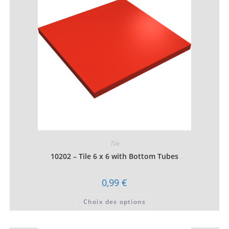
être
choisies
sur
la
page
du
produit
Tile
10202 – Tile 6 x 6 with Bottom Tubes
0,99
€
Ce
Choix des options
produit
a
plusieurs
variations.