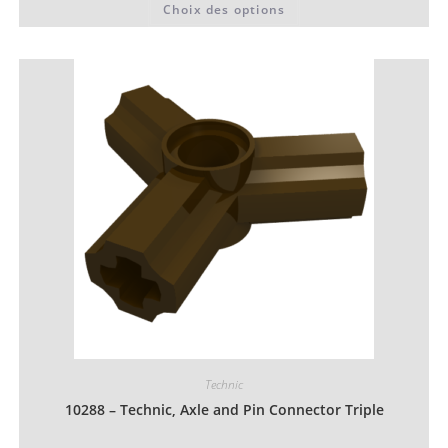
Choix des options
0,06 €
produit
à
a
0,07 €
plusieurs
variations.
Les
options
peuvent
être
choisies
sur
la
page
du
produit
Technic
10288 – Technic, Axle and Pin Connector Triple