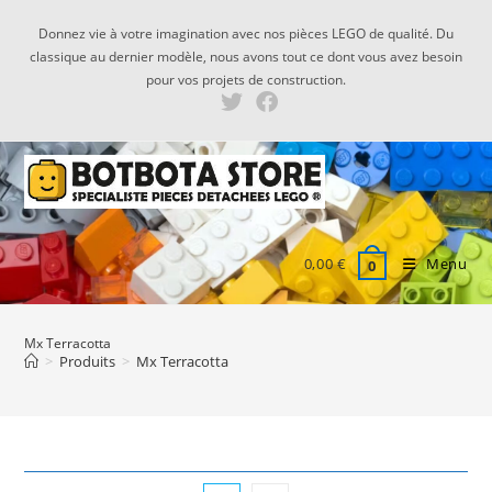
Skip
Donnez vie à votre imagination avec nos pièces LEGO de qualité. Du
to
classique au dernier modèle, nous avons tout ce dont vous avez besoin
content
pour vos projets de construction.
0,00
€
Menu
0
Mx Terracotta
>
Produits
>
Mx Terracotta