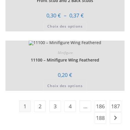
Front Stud and 2 Back Studs
page
du
produit
Plage
0,30
€
–
0,37
€
de
prix :
Ce
Choix des options
0,30 €
produit
à
a
0,37 €
plusieurs
variations.
Les
options
peuvent
Minifigure
être
choisies
11100 – Minifigure Wing Feathered
sur
la
page
0,20
€
du
produit
Ce
Choix des options
produit
a
plusieurs
variations.
Les
1
2
3
4
…
186
187
options
peuvent
être
188
choisies
sur
la