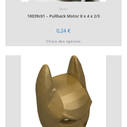
Motor
10039c01 – Pullback Motor 8 x 4 x 2/3
0,24
€
Ce
Choix des options
produit
a
plusieurs
variations.
Les
options
peuvent
être
choisies
sur
la
page
du
produit