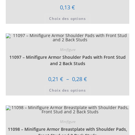
produit
0,13
€
Ce
Choix des options
produit
a
plusieurs
variations.
Les
options
peuvent
être
Minifigure
choisies
11097 – Minifigure Armor Shoulder Pads with Front Stud
sur
la
and 2 Back Studs
page
du
produit
Plage
0,21
€
–
0,28
€
de
prix :
Ce
Choix des options
0,21 €
produit
à
a
0,28 €
plusieurs
variations.
Les
options
peuvent
être
Minifigure
choisies
11098 – Minifigure Armor Breastplate with Shoulder Pads,
sur
la