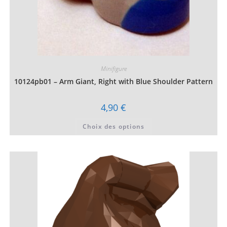
Minifigure
10124pb01 – Arm Giant, Right with Blue Shoulder Pattern
4,90
€
Ce
Choix des options
produit
a
plusieurs
variations.
Les
options
peuvent
être
choisies
sur
la
page
du
produit