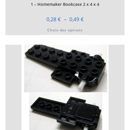
1 – Homemaker Bookcase 2 x 4 x 4
Plage
0,28
€
–
0,49
€
de
prix :
Ce
Choix des options
0,28 €
produit
à
a
0,49 €
plusieurs
variations.
Les
options
peuvent
être
choisies
sur
la
page
du
produit