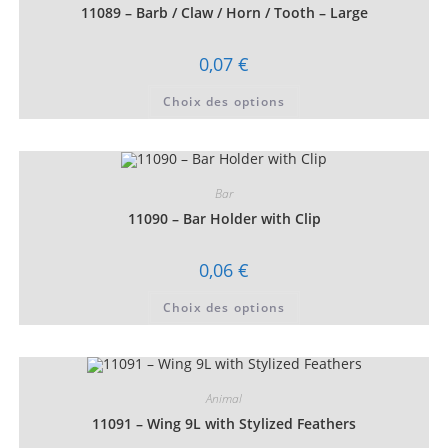
choisies
11089 – Barb / Claw / Horn / Tooth – Large
sur
la
page
0,07
€
du
produit
Ce
Choix des options
produit
a
plusieurs
variations.
Les
options
peuvent
Bar
être
choisies
11090 – Bar Holder with Clip
sur
la
page
0,06
€
du
produit
Ce
Choix des options
produit
a
plusieurs
variations.
Les
options
peuvent
Animal
être
choisies
11091 – Wing 9L with Stylized Feathers
sur