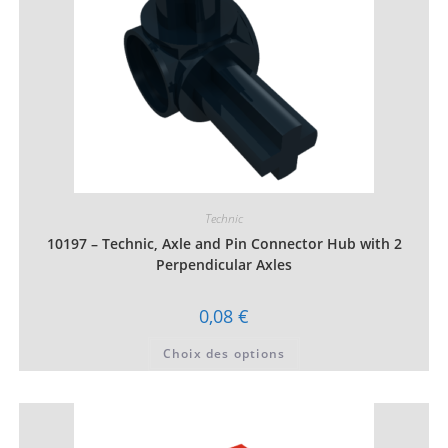
du
produit
Technic
10197 – Technic, Axle and Pin Connector Hub with 2
Perpendicular Axles
0,08
€
Ce
Choix des options
produit
a
plusieurs
variations.
Les
options
peuvent