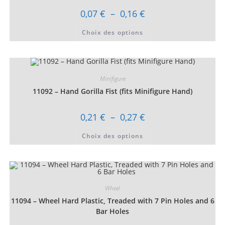
la
page
Plage
0,07
€
–
0,16
€
du
de
produit
prix :
Ce
Choix des options
0,07 €
produit
à
a
0,16 €
plusieurs
variations.
Les
options
peuvent
Minifigure
être
choisies
11092 – Hand Gorilla Fist (fits Minifigure Hand)
sur
la
page
Plage
0,21
€
–
0,27
€
du
de
produit
prix :
Ce
Choix des options
0,21 €
produit
à
a
0,27 €
plusieurs
variations.
Les
options
peuvent
être
Wheel
choisies
11094 – Wheel Hard Plastic, Treaded with 7 Pin Holes and 6
sur
la
Bar Holes
page
du