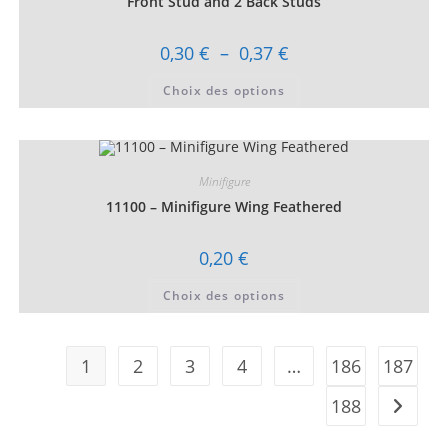
Front Stud and 2 Back Studs
page
du
produit
Plage
0,30
€
–
0,37
€
de
prix :
Ce
Choix des options
0,30 €
produit
à
a
0,37 €
plusieurs
variations.
Les
options
peuvent
Minifigure
être
choisies
11100 – Minifigure Wing Feathered
sur
la
page
0,20
€
du
produit
Ce
Choix des options
produit
a
plusieurs
variations.
Les
1
2
3
4
…
186
187
options
peuvent
être
188
choisies
sur
la