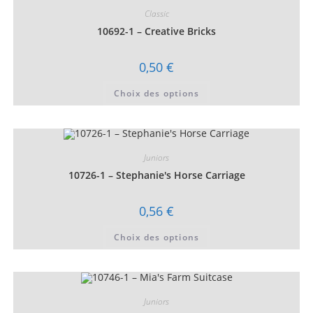
Classic
10692-1 – Creative Bricks
0,50
€
Ce
Choix des options
produit
a
plusieurs
variations.
Les
options
peuvent
Juniors
être
choisies
10726-1 – Stephanie's Horse Carriage
sur
la
page
0,56
€
du
produit
Ce
Choix des options
produit
a
plusieurs
variations.
Les
options
peuvent
Juniors
être