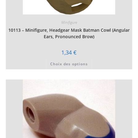
Minifigure
10113 – Minifigure, Headgear Mask Batman Cowl (Angular
Ears, Pronounced Brow)
1,34
€
Ce
Choix des options
produit
a
plusieurs
variations.
Les
options
peuvent
être
choisies
sur
la
page
du
produit