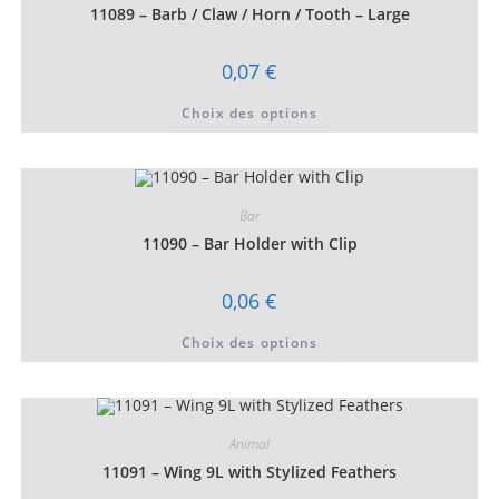
choisies
11089 – Barb / Claw / Horn / Tooth – Large
sur
la
page
0,07
€
du
produit
Ce
Choix des options
produit
a
plusieurs
variations.
Les
options
peuvent
Bar
être
choisies
11090 – Bar Holder with Clip
sur
la
page
0,06
€
du
produit
Ce
Choix des options
produit
a
plusieurs
variations.
Les
options
peuvent
Animal
être
choisies
11091 – Wing 9L with Stylized Feathers
sur