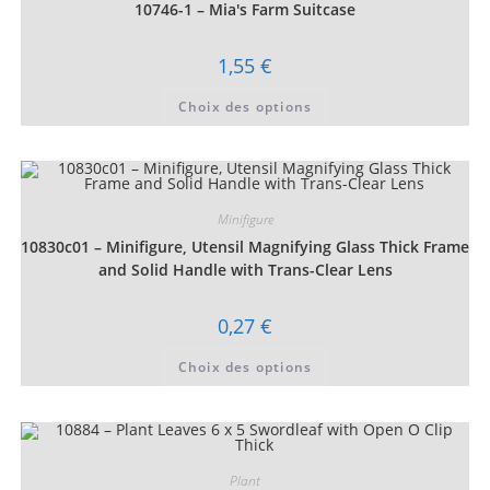
choisies
10746-1 – Mia's Farm Suitcase
sur
la
page
1,55
€
du
produit
Ce
Choix des options
produit
a
plusieurs
variations.
Les
options
peuvent
être
Minifigure
choisies
10830c01 – Minifigure, Utensil Magnifying Glass Thick Frame
sur
la
and Solid Handle with Trans-Clear Lens
page
du
produit
0,27
€
Ce
Choix des options
produit
a
plusieurs
variations.
Les
options
peuvent
être
Plant