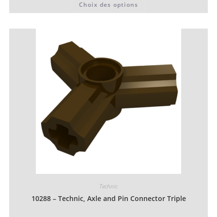
Choix des options
0,06 €
produit
à
a
0,07 €
plusieurs
variations.
Les
options
peuvent
être
choisies
sur
la
page
du
produit
Technic
10288 – Technic, Axle and Pin Connector Triple