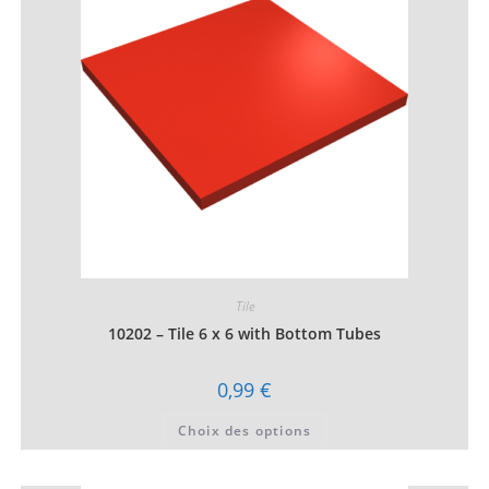
être
choisies
sur
la
page
du
produit
Tile
10202 – Tile 6 x 6 with Bottom Tubes
0,99
€
Ce
Choix des options
produit
a
plusieurs
variations.