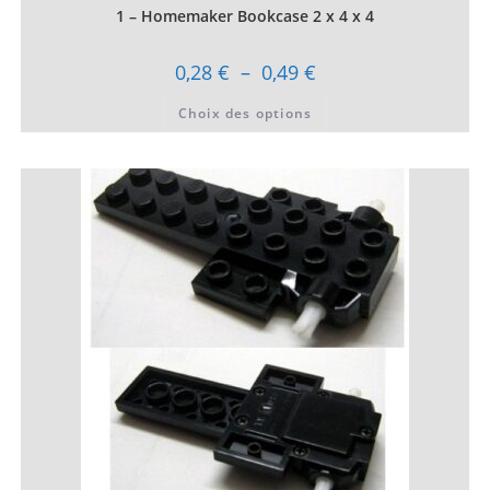
1 – Homemaker Bookcase 2 x 4 x 4
Plage
0,28
€
–
0,49
€
de
prix :
Ce
Choix des options
0,28 €
produit
à
a
0,49 €
plusieurs
variations.
Les
options
peuvent
être
choisies
sur
la
page
du
produit