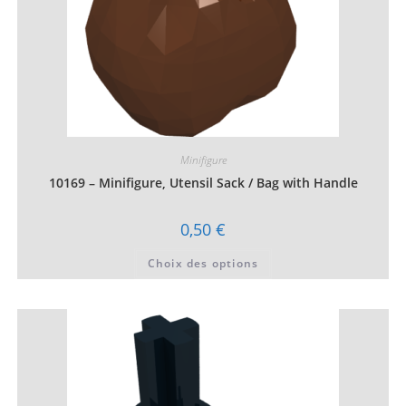
Minifigure
10169 – Minifigure, Utensil Sack / Bag with Handle
0,50
€
Ce
Choix des options
produit
a
plusieurs
variations.
Les
options
peuvent
être
choisies
sur
la
page