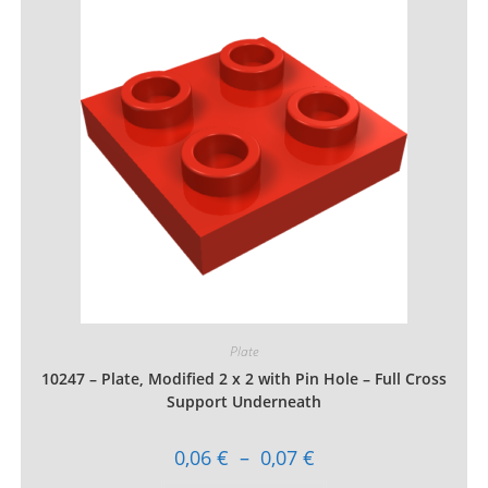
Les
options
peuvent
être
choisies
sur
la
page
du
produit
Plate
10247 – Plate, Modified 2 x 2 with Pin Hole – Full Cross
Support Underneath
Plage
0,06
€
–
0,07
€
de
prix :
Ce