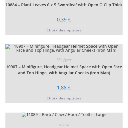
choisies
10884 – Plant Leaves 6 x 5 Swordleaf with Open O Clip Thick
sur
la
page
du
0,39
€
produit
Ce
Choix des options
produit
a
plusieurs
variations.
Les
options
peuvent
être
Minifigure
choisies
10907 – Minifigure, Headgear Helmet Space with Open Face
sur
la
and Top Hinge, with Angular Cheeks (Iron Man)
page
du
produit
1,88
€
Ce
Choix des options
produit
a
plusieurs
variations.
Les
options
peuvent
Animal
être