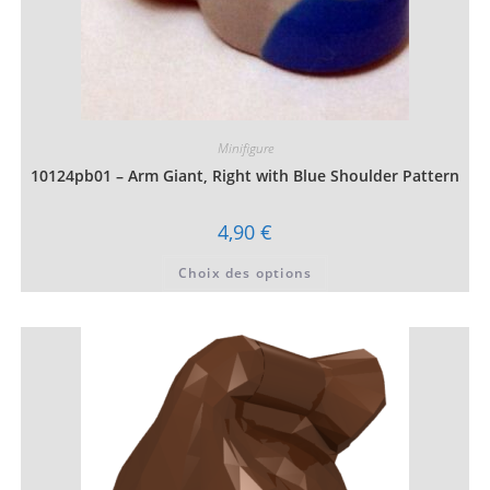
Minifigure
10124pb01 – Arm Giant, Right with Blue Shoulder Pattern
4,90
€
Ce
Choix des options
produit
a
plusieurs
variations.
Les
options
peuvent
être
choisies
sur
la
page
du
produit