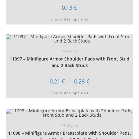
produit
0,13
€
Ce
Choix des options
produit
a
plusieurs
variations.
Les
options
peuvent
être
Minifigure
choisies
11097 – Minifigure Armor Shoulder Pads with Front Stud
sur
la
and 2 Back Studs
page
du
produit
Plage
0,21
€
–
0,28
€
de
prix :
Ce
Choix des options
0,21 €
produit
à
a
0,28 €
plusieurs
variations.
Les
options
peuvent
être
Minifigure
choisies
11098 – Minifigure Armor Breastplate with Shoulder Pads,
sur
la