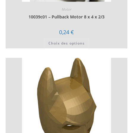
Motor
10039c01 – Pullback Motor 8 x 4 x 2/3
0,24
€
Ce
Choix des options
produit
a
plusieurs
variations.
Les
options
peuvent
être
choisies
sur
la
page
du
produit