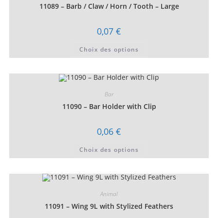
choisies
11089 – Barb / Claw / Horn / Tooth – Large
sur
la
page
0,07
€
du
produit
Ce
Choix des options
produit
a
plusieurs
variations.
Les
options
peuvent
Bar
être
choisies
11090 – Bar Holder with Clip
sur
la
page
0,06
€
du
produit
Ce
Choix des options
produit
a
plusieurs
variations.
Les
options
peuvent
Animal
être
choisies
11091 – Wing 9L with Stylized Feathers
sur