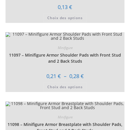
produit
0,13
€
Ce
Choix des options
produit
a
plusieurs
variations.
Les
options
peuvent
être
Minifigure
choisies
11097 – Minifigure Armor Shoulder Pads with Front Stud
sur
la
and 2 Back Studs
page
du
produit
Plage
0,21
€
–
0,28
€
de
prix :
Ce
Choix des options
0,21 €
produit
à
a
0,28 €
plusieurs
variations.
Les
options
peuvent
être
Minifigure
choisies
11098 – Minifigure Armor Breastplate with Shoulder Pads,
sur
la