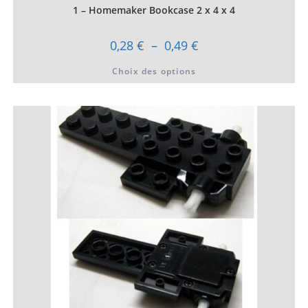
1 – Homemaker Bookcase 2 x 4 x 4
Plage
0,28
€
–
0,49
€
de
prix :
Ce
Choix des options
0,28 €
produit
à
a
0,49 €
plusieurs
variations.
Les
options
peuvent
être
choisies
sur
la
page
du
produit