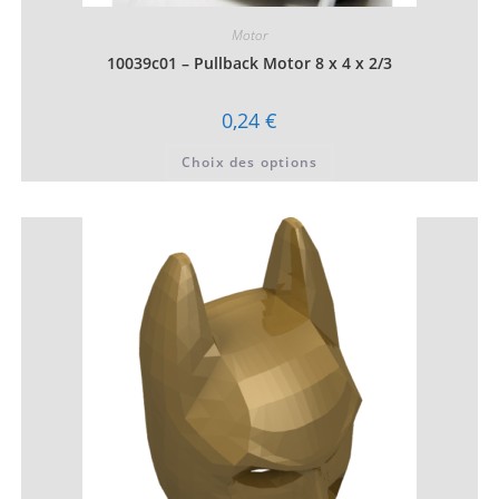
Motor
10039c01 – Pullback Motor 8 x 4 x 2/3
0,24
€
Ce
Choix des options
produit
a
plusieurs
variations.
Les
options
peuvent
être
choisies
sur
la
page
du
produit