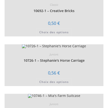
Classic
10692-1 – Creative Bricks
0,50
€
Ce
Choix des options
produit
a
plusieurs
variations.
Les
options
peuvent
Juniors
être
choisies
10726-1 – Stephanie's Horse Carriage
sur
la
page
0,56
€
du
produit
Ce
Choix des options
produit
a
plusieurs
variations.
Les
options
peuvent
Juniors
être