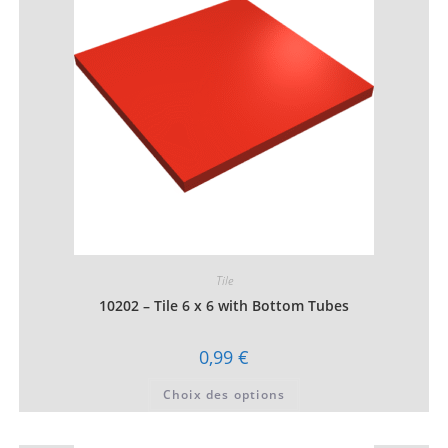
être
choisies
sur
la
page
du
produit
Tile
10202 – Tile 6 x 6 with Bottom Tubes
0,99
€
Ce
Choix des options
produit
a
plusieurs
variations.