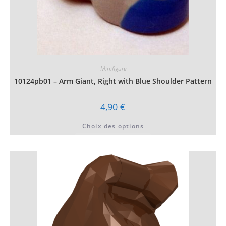
Minifigure
10124pb01 – Arm Giant, Right with Blue Shoulder Pattern
4,90
€
Ce
Choix des options
produit
a
plusieurs
variations.
Les
options
peuvent
être
choisies
sur
la
page
du
produit