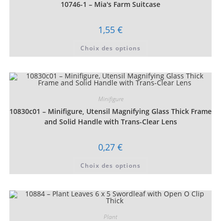
choisies
10746-1 – Mia's Farm Suitcase
sur
la
page
1,55
€
du
produit
Ce
Choix des options
produit
a
plusieurs
variations.
Les
options
peuvent
être
Minifigure
choisies
10830c01 – Minifigure, Utensil Magnifying Glass Thick Frame
sur
la
and Solid Handle with Trans-Clear Lens
page
du
produit
0,27
€
Ce
Choix des options
produit
a
plusieurs
variations.
Les
options
peuvent
être
Plant