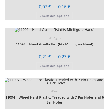
la
page
Plage
0,07
€
–
0,16
€
du
de
produit
prix :
Ce
Choix des options
0,07 €
produit
à
a
0,16 €
plusieurs
variations.
Les
options
peuvent
Minifigure
être
choisies
11092 – Hand Gorilla Fist (fits Minifigure Hand)
sur
la
page
Plage
0,21
€
–
0,27
€
du
de
produit
prix :
Ce
Choix des options
0,21 €
produit
à
a
0,27 €
plusieurs
variations.
Les
options
peuvent
être
Wheel
choisies
11094 – Wheel Hard Plastic, Treaded with 7 Pin Holes and 6
sur
la
Bar Holes
page
du