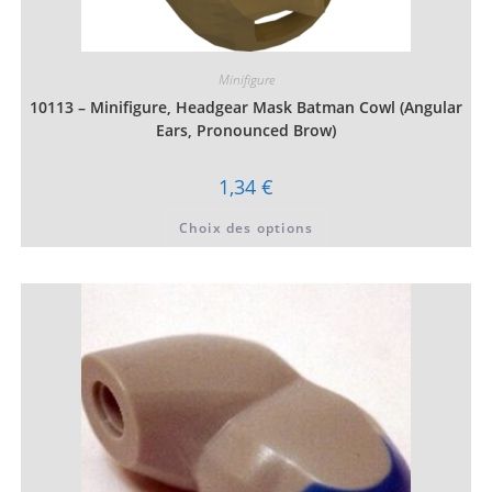
Minifigure
10113 – Minifigure, Headgear Mask Batman Cowl (Angular
Ears, Pronounced Brow)
1,34
€
Ce
Choix des options
produit
a
plusieurs
variations.
Les
options
peuvent
être
choisies
sur
la
page
du
produit