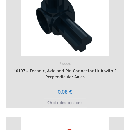
du
produit
Technic
10197 – Technic, Axle and Pin Connector Hub with 2
Perpendicular Axles
0,08
€
Ce
Choix des options
produit
a
plusieurs
variations.
Les
options
peuvent