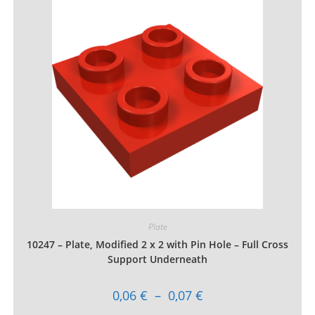
Les
options
peuvent
être
choisies
sur
la
page
du
produit
Plate
10247 – Plate, Modified 2 x 2 with Pin Hole – Full Cross
Support Underneath
Plage
0,06
€
–
0,07
€
de
prix :
Ce