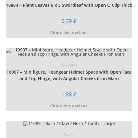
choisies
10884 – Plant Leaves 6 x 5 Swordleaf with Open O Clip Thick
sur
la
page
du
0,39
€
produit
Ce
Choix des options
produit
a
plusieurs
variations.
Les
options
peuvent
être
Minifigure
choisies
10907 – Minifigure, Headgear Helmet Space with Open Face
sur
la
and Top Hinge, with Angular Cheeks (Iron Man)
page
du
produit
1,88
€
Ce
Choix des options
produit
a
plusieurs
variations.
Les
options
peuvent
Animal
être