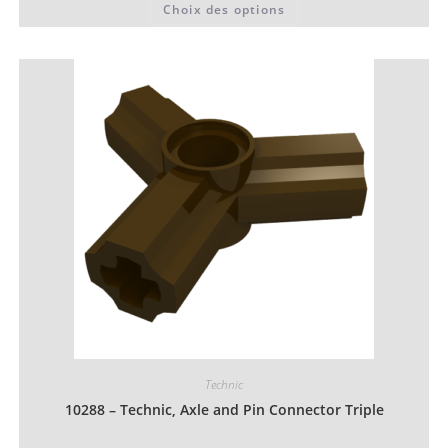
Choix des options
0,06 €
produit
à
a
0,07 €
plusieurs
variations.
Les
options
peuvent
être
choisies
sur
la
page
du
produit
Technic
10288 – Technic, Axle and Pin Connector Triple