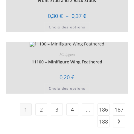
Front Stud and 2 Back Studs
page
du
produit
Plage
0,30
€
–
0,37
€
de
prix :
Ce
Choix des options
0,30 €
produit
à
a
0,37 €
plusieurs
variations.
Les
options
peuvent
Minifigure
être
choisies
11100 – Minifigure Wing Feathered
sur
la
page
0,20
€
du
produit
Ce
Choix des options
produit
a
plusieurs
variations.
Les
1
2
3
4
…
186
187
options
peuvent
être
188
choisies
sur
la