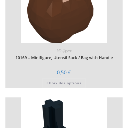
Minifigure
10169 – Minifigure, Utensil Sack / Bag with Handle
0,50
€
Ce
Choix des options
produit
a
plusieurs
variations.
Les
options
peuvent
être
choisies
sur
la
page