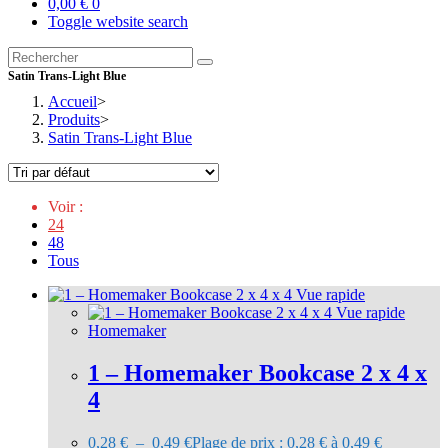
0,00
€
0
Toggle website search
Satin Trans-Light Blue
Accueil
>
Produits
>
Satin Trans-Light Blue
Voir :
24
48
Tous
Vue rapide
Vue rapide
Homemaker
1 – Homemaker Bookcase 2 x 4 x
4
0,28
€
–
0,49
€
Plage de prix : 0,28 € à 0,49 €