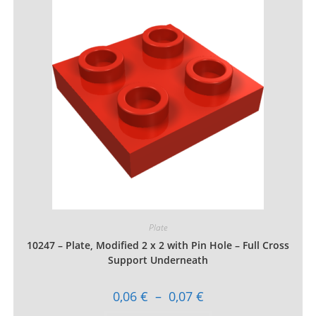
Les
options
peuvent
être
choisies
sur
la
page
du
produit
Plate
10247 – Plate, Modified 2 x 2 with Pin Hole – Full Cross
Support Underneath
Plage
0,06
€
–
0,07
€
de
prix :
Ce