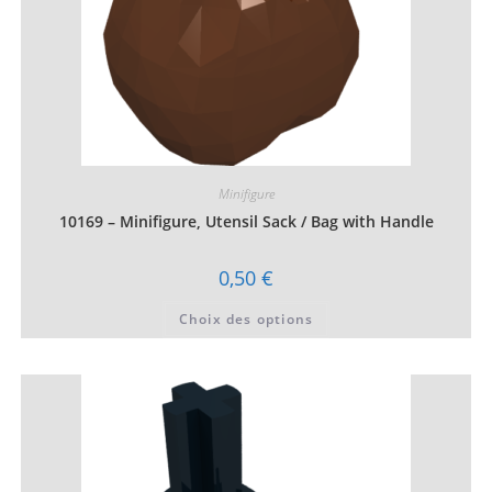
Minifigure
10169 – Minifigure, Utensil Sack / Bag with Handle
0,50
€
Ce
Choix des options
produit
a
plusieurs
variations.
Les
options
peuvent
être
choisies
sur
la
page