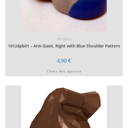
Minifigure
10124pb01 – Arm Giant, Right with Blue Shoulder Pattern
4,90
€
Ce
Choix des options
produit
a
plusieurs
variations.
Les
options
peuvent
être
choisies
sur
la
page
du
produit