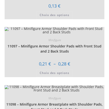
produit
0,13
€
Ce
Choix des options
produit
a
plusieurs
variations.
Les
options
peuvent
être
Minifigure
choisies
11097 – Minifigure Armor Shoulder Pads with Front Stud
sur
la
and 2 Back Studs
page
du
produit
Plage
0,21
€
–
0,28
€
de
prix :
Ce
Choix des options
0,21 €
produit
à
a
0,28 €
plusieurs
variations.
Les
options
peuvent
être
Minifigure
choisies
11098 – Minifigure Armor Breastplate with Shoulder Pads,
sur
la