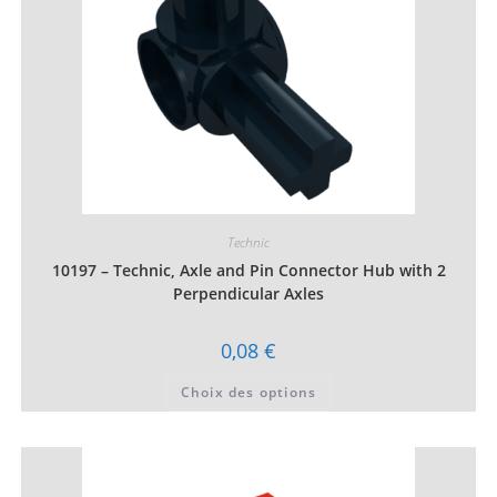
du
produit
Technic
10197 – Technic, Axle and Pin Connector Hub with 2
Perpendicular Axles
0,08
€
Ce
Choix des options
produit
a
plusieurs
variations.
Les
options
peuvent