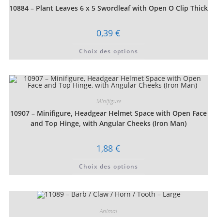
choisies
10884 – Plant Leaves 6 x 5 Swordleaf with Open O Clip Thick
sur
la
page
du
0,39
€
produit
Ce
Choix des options
produit
a
plusieurs
variations.
Les
options
peuvent
être
Minifigure
choisies
10907 – Minifigure, Headgear Helmet Space with Open Face
sur
la
and Top Hinge, with Angular Cheeks (Iron Man)
page
du
produit
1,88
€
Ce
Choix des options
produit
a
plusieurs
variations.
Les
options
peuvent
Animal
être