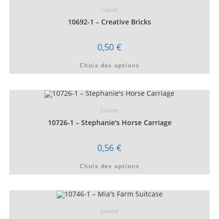
Classic
10692-1 – Creative Bricks
0,50
€
Ce
Choix des options
produit
a
plusieurs
variations.
Les
options
peuvent
Juniors
être
choisies
10726-1 – Stephanie's Horse Carriage
sur
la
page
0,56
€
du
produit
Ce
Choix des options
produit
a
plusieurs
variations.
Les
options
peuvent
Juniors
être