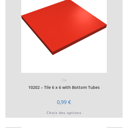
être
choisies
sur
la
page
du
produit
Tile
10202 – Tile 6 x 6 with Bottom Tubes
0,99
€
Ce
Choix des options
produit
a
plusieurs
variations.