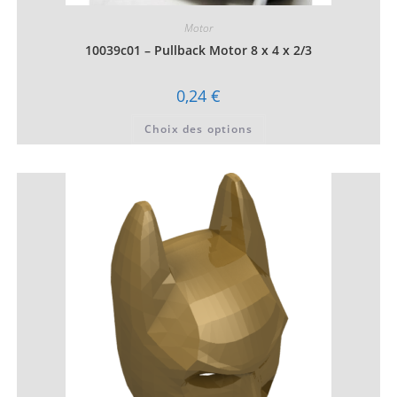
Motor
10039c01 – Pullback Motor 8 x 4 x 2/3
0,24
€
Ce
Choix des options
produit
a
plusieurs
variations.
Les
options
peuvent
être
choisies
sur
la
page
du
produit