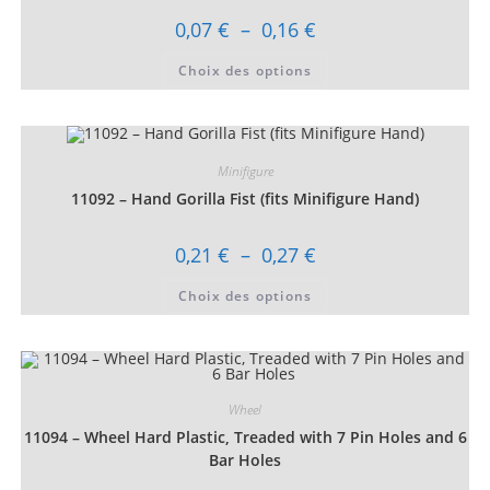
la
page
Plage
0,07
€
–
0,16
€
du
de
produit
prix :
Ce
Choix des options
0,07 €
produit
à
a
0,16 €
plusieurs
variations.
Les
options
peuvent
Minifigure
être
choisies
11092 – Hand Gorilla Fist (fits Minifigure Hand)
sur
la
page
Plage
0,21
€
–
0,27
€
du
de
produit
prix :
Ce
Choix des options
0,21 €
produit
à
a
0,27 €
plusieurs
variations.
Les
options
peuvent
être
Wheel
choisies
11094 – Wheel Hard Plastic, Treaded with 7 Pin Holes and 6
sur
la
Bar Holes
page
du