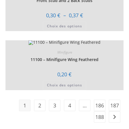
Front Stud and 2 Back Studs
page
du
produit
Plage
0,30
€
–
0,37
€
de
prix :
Ce
Choix des options
0,30 €
produit
à
a
0,37 €
plusieurs
variations.
Les
options
peuvent
Minifigure
être
choisies
11100 – Minifigure Wing Feathered
sur
la
page
0,20
€
du
produit
Ce
Choix des options
produit
a
plusieurs
variations.
Les
1
2
3
4
…
186
187
options
peuvent
être
188
choisies
sur
la