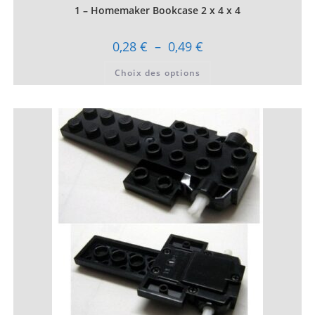
1 – Homemaker Bookcase 2 x 4 x 4
Plage
0,28
€
–
0,49
€
de
prix :
Ce
Choix des options
0,28 €
produit
à
a
0,49 €
plusieurs
variations.
Les
options
peuvent
être
choisies
sur
la
page
du
produit