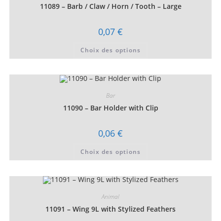
choisies
11089 – Barb / Claw / Horn / Tooth – Large
sur
la
page
0,07
€
du
produit
Ce
Choix des options
produit
a
plusieurs
variations.
Les
options
peuvent
Bar
être
choisies
11090 – Bar Holder with Clip
sur
la
page
0,06
€
du
produit
Ce
Choix des options
produit
a
plusieurs
variations.
Les
options
peuvent
Animal
être
choisies
11091 – Wing 9L with Stylized Feathers
sur