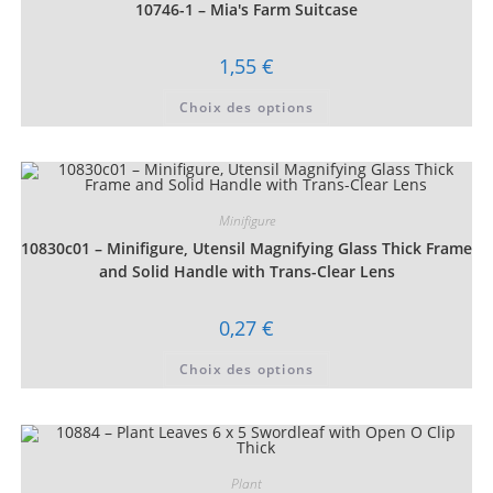
choisies
10746-1 – Mia's Farm Suitcase
sur
la
page
1,55
€
du
produit
Ce
Choix des options
produit
a
plusieurs
variations.
Les
options
peuvent
être
Minifigure
choisies
10830c01 – Minifigure, Utensil Magnifying Glass Thick Frame
sur
la
and Solid Handle with Trans-Clear Lens
page
du
produit
0,27
€
Ce
Choix des options
produit
a
plusieurs
variations.
Les
options
peuvent
être
Plant