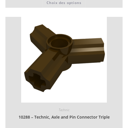
Choix des options
0,06 €
produit
à
a
0,07 €
plusieurs
variations.
Les
options
peuvent
être
choisies
sur
la
page
du
produit
Technic
10288 – Technic, Axle and Pin Connector Triple