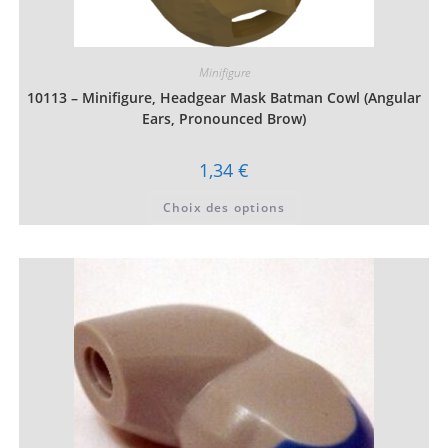
Minifigure
10113 – Minifigure, Headgear Mask Batman Cowl (Angular
Ears, Pronounced Brow)
1,34
€
Ce
Choix des options
produit
a
plusieurs
variations.
Les
options
peuvent
être
choisies
sur
la
page
du
produit