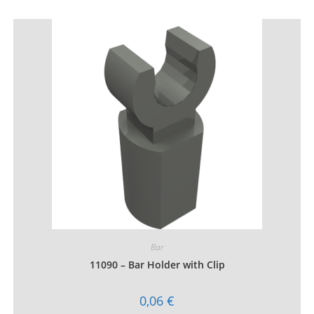
plusieurs
variations.
Les
options
peuvent
être
choisies
sur
la
page
du
produit
Bar
11090 – Bar Holder with Clip
0,06
€