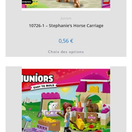
Juniors
10726-1 – Stephanie's Horse Carriage
0,56
€
Ce
Choix des options
produit
a
plusieurs
variations.
Les
options
peuvent
être
choisies
sur
la
page
du
produit