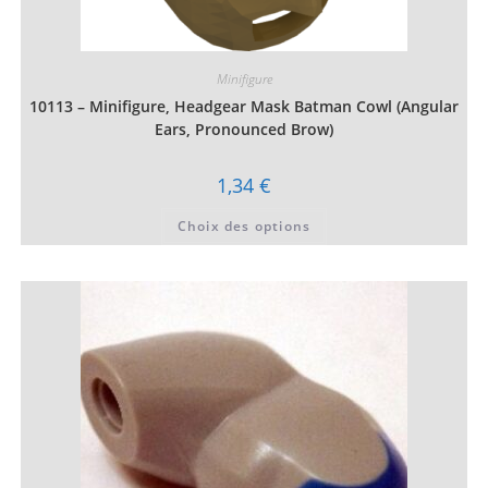
Minifigure
10113 – Minifigure, Headgear Mask Batman Cowl (Angular
Ears, Pronounced Brow)
1,34
€
Ce
Choix des options
produit
a
plusieurs
variations.
Les
options
peuvent
être
choisies
sur
la
page
du
produit