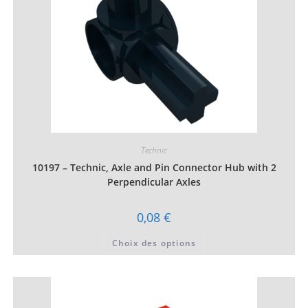
du
produit
Technic
10197 – Technic, Axle and Pin Connector Hub with 2
Perpendicular Axles
0,08
€
Ce
Choix des options
produit
a
plusieurs
variations.
Les
options
peuvent