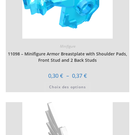
Minifigure
11098 – Minifigure Armor Breastplate with Shoulder Pads,
Front Stud and 2 Back Studs
Plage
0,30
€
–
0,37
€
de
prix :
Ce
Choix des options
0,30 €
produit
à
a
0,37 €
plusieurs
variations.
Les
options
peuvent
être
choisies
sur
la
page