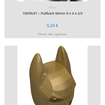
Motor
10039c01 – Pullback Motor 8 x 4 x 2/3
0,24
€
Ce
Choix des options
produit
a
plusieurs
variations.
Les
options
peuvent
être
choisies
sur
la
page
du
produit