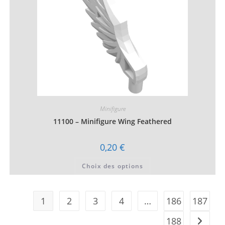
du
produit
Minifigure
11100 – Minifigure Wing Feathered
0,20
€
Ce
Choix des options
produit
a
plusieurs
variations.
Les
1
2
3
4
…
186
187
options
peuvent
être
188
choisies