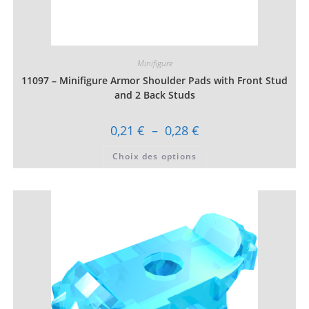
Minifigure
11097 – Minifigure Armor Shoulder Pads with Front Stud
and 2 Back Studs
Plage
0,21
€
–
0,28
€
de
prix :
Ce
Choix des options
0,21 €
produit
à
a
0,28 €
plusieurs
variations.
Les
options
peuvent
être
choisies
sur
la
page
du
produit