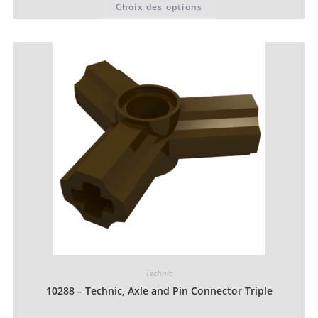
Choix des options
0,06 €
produit
à
a
0,07 €
plusieurs
variations.
Les
options
peuvent
être
choisies
sur
la
page
du
produit
Technic
10288 – Technic, Axle and Pin Connector Triple