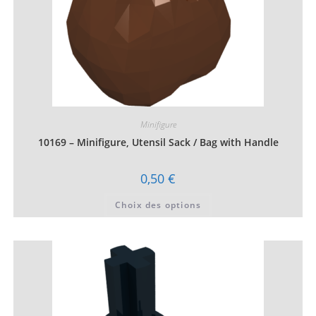
Minifigure
10169 – Minifigure, Utensil Sack / Bag with Handle
0,50
€
Ce
Choix des options
produit
a
plusieurs
variations.
Les
options
peuvent
être
choisies
sur
la
page