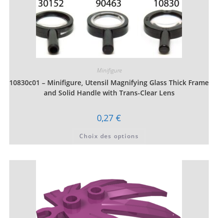
Minifigure
10830c01 – Minifigure, Utensil Magnifying Glass Thick Frame
and Solid Handle with Trans-Clear Lens
0,27
€
Ce
Choix des options
produit
a
plusieurs
variations.
Les
options
peuvent
être
choisies
sur
la
page