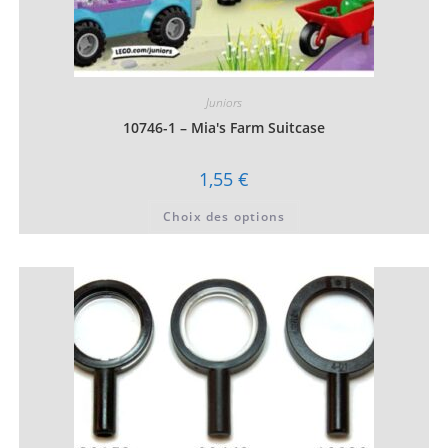
Juniors
10746-1 – Mia's Farm Suitcase
1,55
€
Ce
Choix des options
produit
a
plusieurs
variations.
Les
options
peuvent
être
choisies
sur
la
page
du
produit