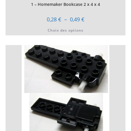
1 – Homemaker Bookcase 2 x 4 x 4
Plage
0,28
€
–
0,49
€
de
prix :
Ce
Choix des options
0,28 €
produit
à
a
0,49 €
plusieurs
variations.
Les
options
peuvent
être
choisies
sur
la
page
du
produit