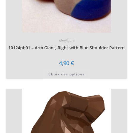
Minifigure
10124pb01 – Arm Giant, Right with Blue Shoulder Pattern
4,90
€
Ce
Choix des options
produit
a
plusieurs
variations.
Les
options
peuvent
être
choisies
sur
la
page
du
produit