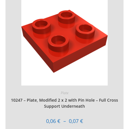
Les
options
peuvent
être
choisies
sur
la
page
du
produit
Plate
10247 – Plate, Modified 2 x 2 with Pin Hole – Full Cross
Support Underneath
Plage
0,06
€
–
0,07
€
de
prix :
Ce