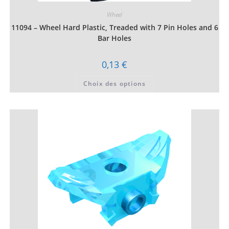
Wheel
11094 – Wheel Hard Plastic, Treaded with 7 Pin Holes and 6
Bar Holes
0,13
€
Ce
Choix des options
produit
a
plusieurs
variations.
Les
options
peuvent
être
choisies
sur
la
page
du
produit