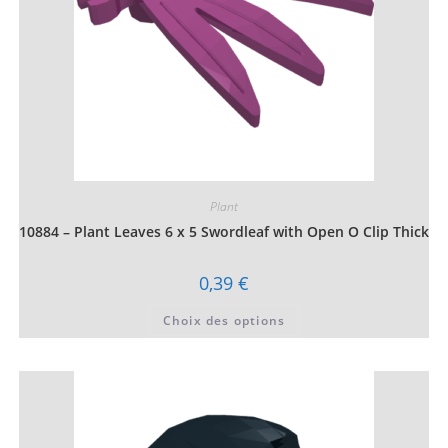
du
produit
Plant
10884 – Plant Leaves 6 x 5 Swordleaf with Open O Clip Thick
0,39
€
Ce
Choix des options
produit
a
plusieurs
variations.
Les
options
peuvent
être
choisies