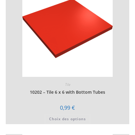
être
choisies
sur
la
page
du
produit
Tile
10202 – Tile 6 x 6 with Bottom Tubes
0,99
€
Ce
Choix des options
produit
a
plusieurs
variations.