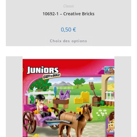
Classic
10692-1 – Creative Bricks
0,50
€
Ce
Choix des options
produit
a
plusieurs
variations.
Les
options
peuvent
être
choisies
sur
la
page
du
produit