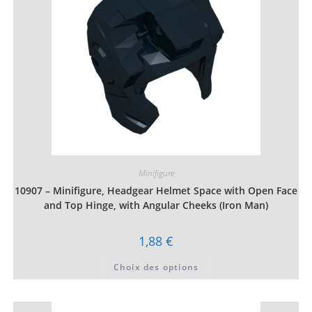
sur
la
page
du
produit
Minifigure
10907 – Minifigure, Headgear Helmet Space with Open Face
and Top Hinge, with Angular Cheeks (Iron Man)
1,88
€
Ce
Choix des options
produit
a
plusieurs
variations.
Les