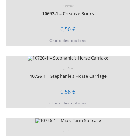
Classic
10692-1 – Creative Bricks
0,50
€
Ce
Choix des options
produit
a
plusieurs
variations.
Les
options
peuvent
Juniors
être
choisies
10726-1 – Stephanie's Horse Carriage
sur
la
page
0,56
€
du
produit
Ce
Choix des options
produit
a
plusieurs
variations.
Les
options
peuvent
Juniors
être