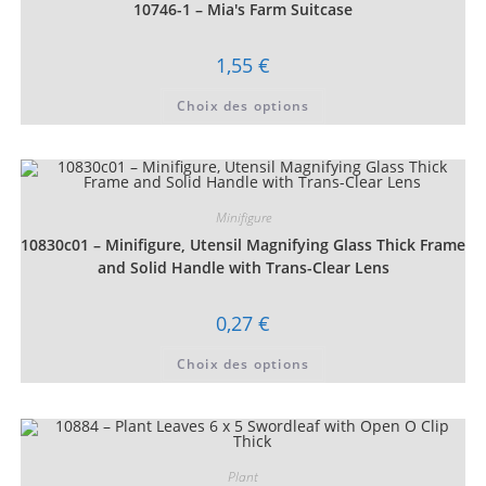
choisies
10746-1 – Mia's Farm Suitcase
sur
la
page
1,55
€
du
produit
Ce
Choix des options
produit
a
plusieurs
variations.
Les
options
peuvent
être
Minifigure
choisies
10830c01 – Minifigure, Utensil Magnifying Glass Thick Frame
sur
la
and Solid Handle with Trans-Clear Lens
page
du
produit
0,27
€
Ce
Choix des options
produit
a
plusieurs
variations.
Les
options
peuvent
être
Plant