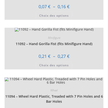
la
page
Plage
0,07
€
–
0,16
€
du
de
produit
prix :
Ce
Choix des options
0,07 €
produit
à
a
0,16 €
plusieurs
variations.
Les
options
peuvent
Minifigure
être
choisies
11092 – Hand Gorilla Fist (fits Minifigure Hand)
sur
la
page
Plage
0,21
€
–
0,27
€
du
de
produit
prix :
Ce
Choix des options
0,21 €
produit
à
a
0,27 €
plusieurs
variations.
Les
options
peuvent
être
Wheel
choisies
11094 – Wheel Hard Plastic, Treaded with 7 Pin Holes and 6
sur
la
Bar Holes
page
du