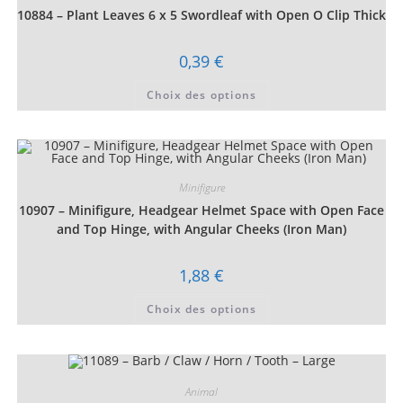
choisies
10884 – Plant Leaves 6 x 5 Swordleaf with Open O Clip Thick
sur
la
page
du
0,39
€
produit
Ce
Choix des options
produit
a
plusieurs
variations.
Les
options
peuvent
être
Minifigure
choisies
10907 – Minifigure, Headgear Helmet Space with Open Face
sur
la
and Top Hinge, with Angular Cheeks (Iron Man)
page
du
produit
1,88
€
Ce
Choix des options
produit
a
plusieurs
variations.
Les
options
peuvent
Animal
être