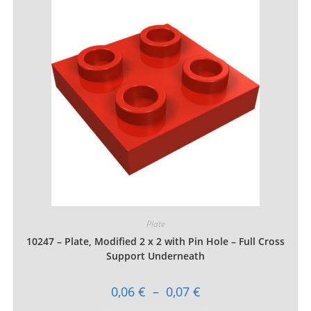
Les
options
peuvent
être
choisies
sur
la
page
du
produit
Plate
10247 – Plate, Modified 2 x 2 with Pin Hole – Full Cross
Support Underneath
Plage
0,06
€
–
0,07
€
de
prix :
Ce