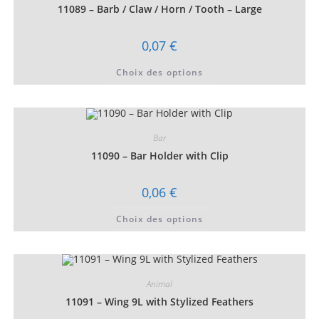
choisies
11089 – Barb / Claw / Horn / Tooth – Large
sur
la
page
0,07
€
du
produit
Ce
Choix des options
produit
a
plusieurs
variations.
Les
options
peuvent
Bar
être
choisies
11090 – Bar Holder with Clip
sur
la
page
0,06
€
du
produit
Ce
Choix des options
produit
a
plusieurs
variations.
Les
options
peuvent
Animal
être
choisies
11091 – Wing 9L with Stylized Feathers
sur