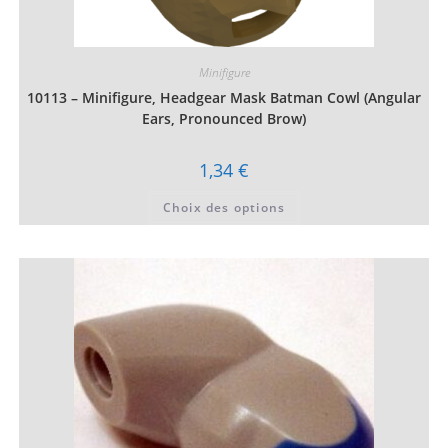
Minifigure
10113 – Minifigure, Headgear Mask Batman Cowl (Angular
Ears, Pronounced Brow)
1,34
€
Ce
Choix des options
produit
a
plusieurs
variations.
Les
options
peuvent
être
choisies
sur
la
page
du
produit