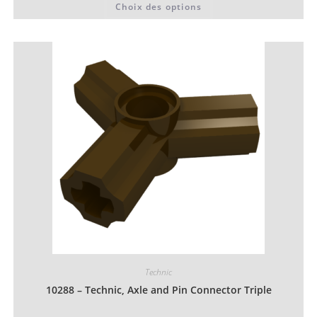
Choix des options
0,06 €
produit
à
a
0,07 €
plusieurs
variations.
Les
options
peuvent
être
choisies
sur
la
page
du
produit
Technic
10288 – Technic, Axle and Pin Connector Triple