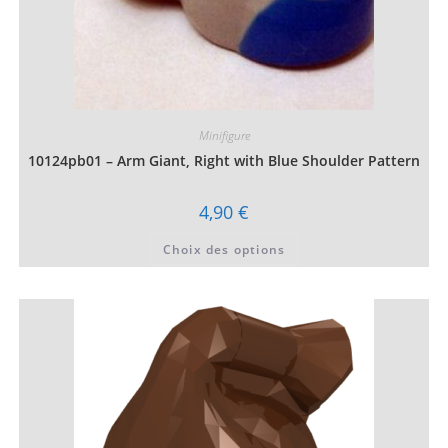
Minifigure
10124pb01 – Arm Giant, Right with Blue Shoulder Pattern
4,90
€
Ce
Choix des options
produit
a
plusieurs
variations.
Les
options
peuvent
être
choisies
sur
la
page
du
produit