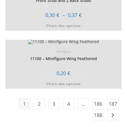
Front Stud and 2 Back Studs
page
du
produit
Plage
0,30
€
–
0,37
€
de
prix :
Ce
Choix des options
0,30 €
produit
à
a
0,37 €
plusieurs
variations.
Les
options
peuvent
Minifigure
être
choisies
11100 – Minifigure Wing Feathered
sur
la
page
0,20
€
du
produit
Ce
Choix des options
produit
a
plusieurs
variations.
Les
1
2
3
4
…
186
187
options
peuvent
être
188
choisies
sur
la