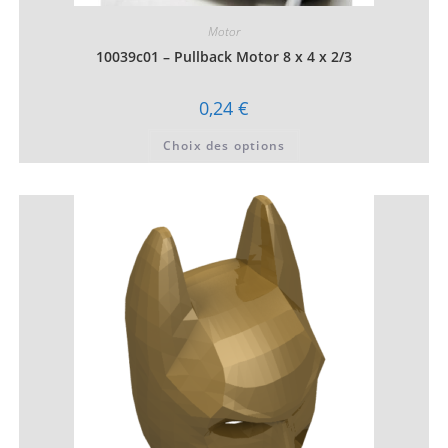
Motor
10039c01 – Pullback Motor 8 x 4 x 2/3
0,24
€
Ce
Choix des options
produit
a
plusieurs
variations.
Les
options
peuvent
être
choisies
sur
la
page
du
produit