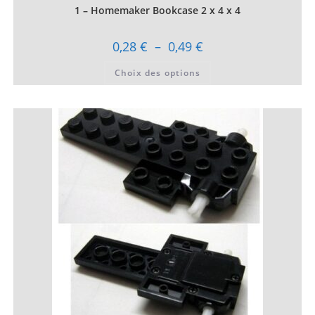
1 – Homemaker Bookcase 2 x 4 x 4
Plage
0,28
€
–
0,49
€
de
prix :
Ce
Choix des options
0,28 €
produit
à
a
0,49 €
plusieurs
variations.
Les
options
peuvent
être
choisies
sur
la
page
du
produit