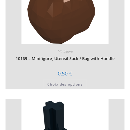
Minifigure
10169 – Minifigure, Utensil Sack / Bag with Handle
0,50
€
Ce
Choix des options
produit
a
plusieurs
variations.
Les
options
peuvent
être
choisies
sur
la
page