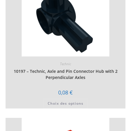
du
produit
Technic
10197 – Technic, Axle and Pin Connector Hub with 2
Perpendicular Axles
0,08
€
Ce
Choix des options
produit
a
plusieurs
variations.
Les
options
peuvent