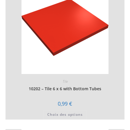
être
choisies
sur
la
page
du
produit
Tile
10202 – Tile 6 x 6 with Bottom Tubes
0,99
€
Ce
Choix des options
produit
a
plusieurs
variations.