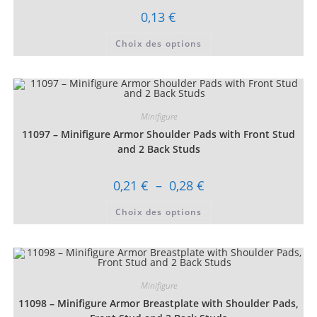
produit
0,13
€
Ce
Choix des options
produit
a
plusieurs
variations.
Les
options
peuvent
être
Minifigure
choisies
11097 – Minifigure Armor Shoulder Pads with Front Stud
sur
la
and 2 Back Studs
page
du
produit
Plage
0,21
€
–
0,28
€
de
prix :
Ce
Choix des options
0,21 €
produit
à
a
0,28 €
plusieurs
variations.
Les
options
peuvent
être
Minifigure
choisies
11098 – Minifigure Armor Breastplate with Shoulder Pads,
sur
la