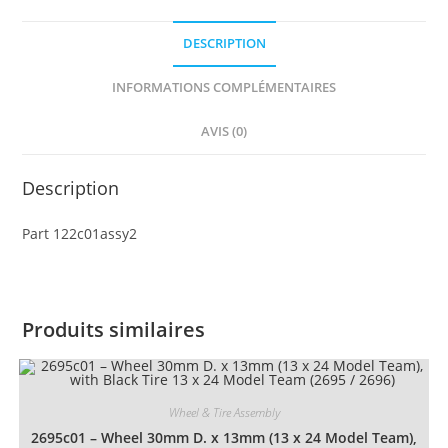
2
DESCRIPTION
with
Red
INFORMATIONS COMPLÉMENTAIRES
Wheels
with
AVIS (0)
Black
Tires
Description
15mm
D.
Part 122c01assy2
x
6mm
Offset
Tread
Produits similaires
Small
(122c01
/
Wheel & Tire Assembly
3641)
2695c01 – Wheel 30mm D. x 13mm (13 x 24 Model Team),