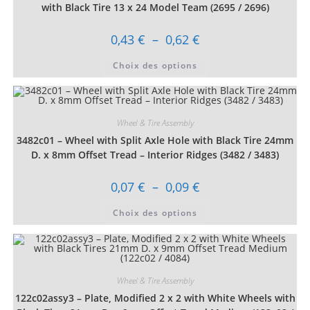
with Black Tire 13 x 24 Model Team (2695 / 2696)
Plage
0,43
€
–
0,62
€
de
prix :
Ce
Choix des options
0,43 €
produit
à
a
0,62 €
plusieurs
variations.
Les
options
Wheel & Tire Assembly
peuvent
être
3482c01 – Wheel with Split Axle Hole with Black Tire 24mm
choisies
sur
D. x 8mm Offset Tread – Interior Ridges (3482 / 3483)
la
page
du
Plage
0,07
€
–
0,09
€
produit
de
prix :
Ce
Choix des options
0,07 €
produit
à
a
0,09 €
plusieurs
variations.
Les
options
peuvent
Wheel & Tire Assembly
être
choisies
122c02assy3 – Plate, Modified 2 x 2 with White Wheels with
sur