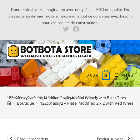
Skip
Donnez vie à votre imagination avec nos pièces LEGO de qualité. Du
to
classique au dernier modèle, nous avons tout ce dont vous avez besoin
content
pour vos projets de construction.
0,00
€
Menu
0
122c01assy2 – Plate, Modified 2 x 2 with Red Wheels with Black Tires 15mm D. x 6mm Offset Tread Small (122c01 / 3641)
>
Boutique
>
122c01assy2 – Plate, Modified 2 x 2 with Red Wheels w
Produit précédent
Produit suivant