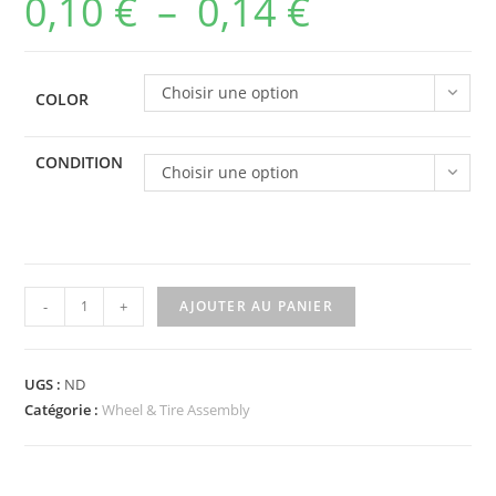
0,10
€
–
0,14
€
Plage
de
prix :
Choisir une option
COLOR
0,10 €
à
CONDITION
Choisir une option
0,14 €
quantité
-
+
AJOUTER AU PANIER
de
122c01assy2
-
UGS :
ND
Plate,
Catégorie :
Wheel & Tire Assembly
Modified
2
x