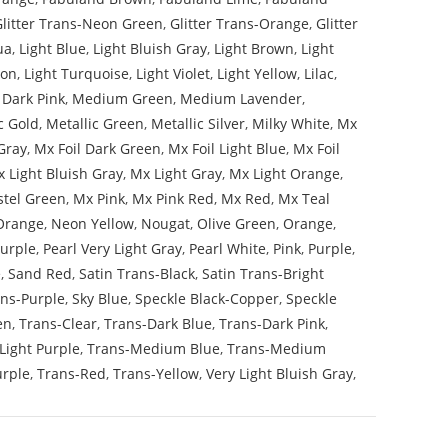
Glitter Trans-Neon Green
,
Glitter Trans-Orange
,
Glitter
ua
,
Light Blue
,
Light Bluish Gray
,
Light Brown
,
Light
mon
,
Light Turquoise
,
Light Violet
,
Light Yellow
,
Lilac
,
Dark Pink
,
Medium Green
,
Medium Lavender
,
c Gold
,
Metallic Green
,
Metallic Silver
,
Milky White
,
Mx
Gray
,
Mx Foil Dark Green
,
Mx Foil Light Blue
,
Mx Foil
 Light Bluish Gray
,
Mx Light Gray
,
Mx Light Orange
,
stel Green
,
Mx Pink
,
Mx Pink Red
,
Mx Red
,
Mx Teal
Orange
,
Neon Yellow
,
Nougat
,
Olive Green
,
Orange
,
Purple
,
Pearl Very Light Gray
,
Pearl White
,
Pink
,
Purple
,
e
,
Sand Red
,
Satin Trans-Black
,
Satin Trans-Bright
ans-Purple
,
Sky Blue
,
Speckle Black-Copper
,
Speckle
en
,
Trans-Clear
,
Trans-Dark Blue
,
Trans-Dark Pink
,
Light Purple
,
Trans-Medium Blue
,
Trans-Medium
urple
,
Trans-Red
,
Trans-Yellow
,
Very Light Bluish Gray
,