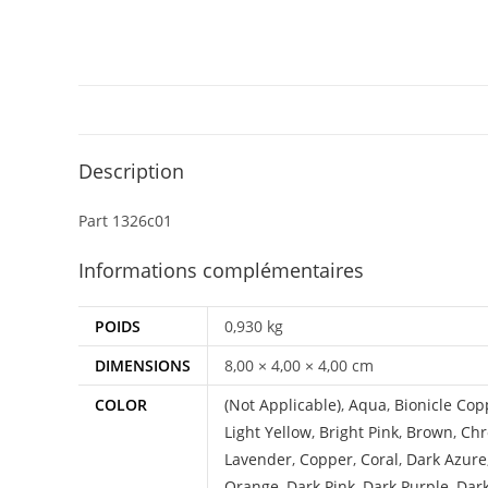
Description
Part 1326c01
Informations complémentaires
POIDS
0,930 kg
DIMENSIONS
8,00 × 4,00 × 4,00 cm
COLOR
(Not Applicable)
,
Aqua
,
Bionicle Cop
Light Yellow
,
Bright Pink
,
Brown
,
Chr
Lavender
,
Copper
,
Coral
,
Dark Azure
Orange
,
Dark Pink
,
Dark Purple
,
Dar