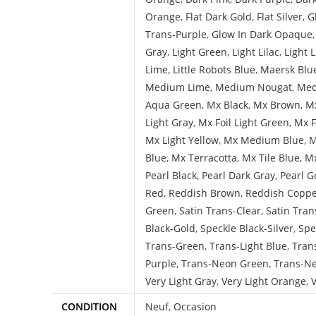
Orange
,
Flat Dark Gold
,
Flat Silver
,
G
Trans-Purple
,
Glow In Dark Opaque
Gray
,
Light Green
,
Light Lilac
,
Light 
Lime
,
Little Robots Blue
,
Maersk Blu
Medium Lime
,
Medium Nougat
,
Med
Aqua Green
,
Mx Black
,
Mx Brown
,
Mx
Light Gray
,
Mx Foil Light Green
,
Mx F
Mx Light Yellow
,
Mx Medium Blue
,
M
Blue
,
Mx Terracotta
,
Mx Tile Blue
,
Mx
Pearl Black
,
Pearl Dark Gray
,
Pearl G
Red
,
Reddish Brown
,
Reddish Copp
Green
,
Satin Trans-Clear
,
Satin Tran
Black-Gold
,
Speckle Black-Silver
,
Spe
Trans-Green
,
Trans-Light Blue
,
Tran
Purple
,
Trans-Neon Green
,
Trans-N
Very Light Gray
,
Very Light Orange
,
V
CONDITION
Neuf
,
Occasion