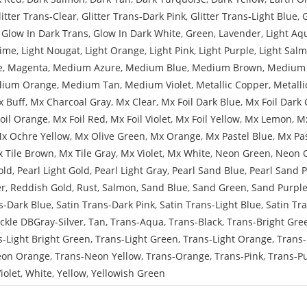
litter Trans-Clear
,
Glitter Trans-Dark Pink
,
Glitter Trans-Light Blue
,
,
Glow In Dark Trans
,
Glow In Dark White
,
Green
,
Lavender
,
Light Aq
Lime
,
Light Nougat
,
Light Orange
,
Light Pink
,
Light Purple
,
Light Sal
e
,
Magenta
,
Medium Azure
,
Medium Blue
,
Medium Brown
,
Medium 
ium Orange
,
Medium Tan
,
Medium Violet
,
Metallic Copper
,
Metalli
 Buff
,
Mx Charcoal Gray
,
Mx Clear
,
Mx Foil Dark Blue
,
Mx Foil Dark 
oil Orange
,
Mx Foil Red
,
Mx Foil Violet
,
Mx Foil Yellow
,
Mx Lemon
,
Mx
x Ochre Yellow
,
Mx Olive Green
,
Mx Orange
,
Mx Pastel Blue
,
Mx Pa
 Tile Brown
,
Mx Tile Gray
,
Mx Violet
,
Mx White
,
Neon Green
,
Neon 
old
,
Pearl Light Gold
,
Pearl Light Gray
,
Pearl Sand Blue
,
Pearl Sand 
er
,
Reddish Gold
,
Rust
,
Salmon
,
Sand Blue
,
Sand Green
,
Sand Purpl
s-Dark Blue
,
Satin Trans-Dark Pink
,
Satin Trans-Light Blue
,
Satin Tr
ckle DBGray-Silver
,
Tan
,
Trans-Aqua
,
Trans-Black
,
Trans-Bright Gre
s-Light Bright Green
,
Trans-Light Green
,
Trans-Light Orange
,
Trans-
eon Orange
,
Trans-Neon Yellow
,
Trans-Orange
,
Trans-Pink
,
Trans-P
iolet
,
White
,
Yellow
,
Yellowish Green