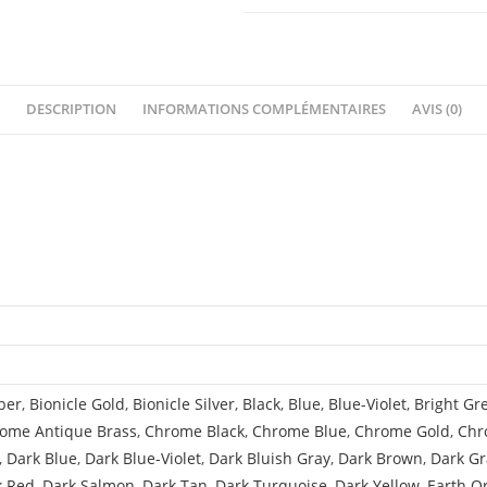
DESCRIPTION
INFORMATIONS COMPLÉMENTAIRES
AVIS (0)
per
,
Bionicle Gold
,
Bionicle Silver
,
Black
,
Blue
,
Blue-Violet
,
Bright Gr
ome Antique Brass
,
Chrome Black
,
Chrome Blue
,
Chrome Gold
,
Chr
,
Dark Blue
,
Dark Blue-Violet
,
Dark Bluish Gray
,
Dark Brown
,
Dark Gr
k Red
,
Dark Salmon
,
Dark Tan
,
Dark Turquoise
,
Dark Yellow
,
Earth O