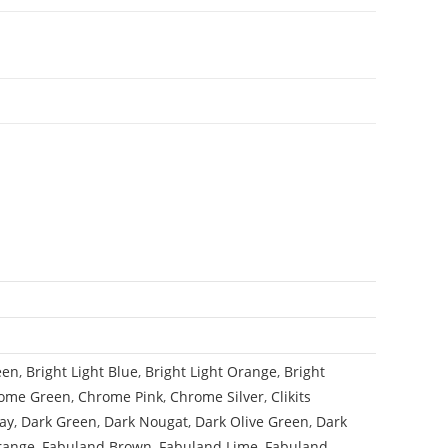
een
,
Bright Light Blue
,
Bright Light Orange
,
Bright
ome Green
,
Chrome Pink
,
Chrome Silver
,
Clikits
ay
,
Dark Green
,
Dark Nougat
,
Dark Olive Green
,
Dark
range
,
Fabuland Brown
,
Fabuland Lime
,
Fabuland