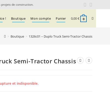
 projets de construction.
Toggle
ce !
Boutique
Mon compte
Panier
0,00
€
0
>
Boutique
>
1326c01 – Duplo Truck Semi-Tractor Chassis
website
search
ruck Semi-Tractor Chassis
upture et indisponible.