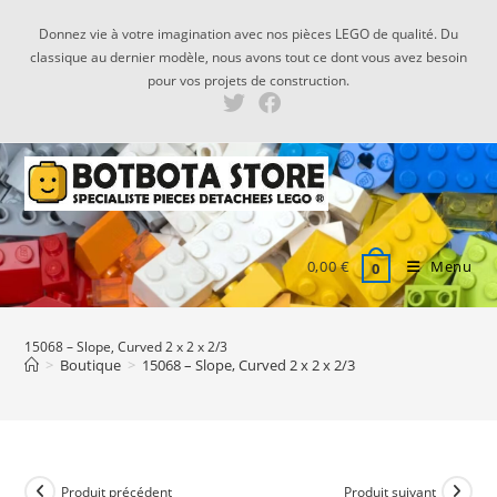
Skip
Donnez vie à votre imagination avec nos pièces LEGO de qualité. Du
to
classique au dernier modèle, nous avons tout ce dont vous avez besoin
content
pour vos projets de construction.
0,00
€
Menu
0
15068 – Slope, Curved 2 x 2 x 2/3
>
Boutique
>
15068 – Slope, Curved 2 x 2 x 2/3
Produit précédent
Produit suivant