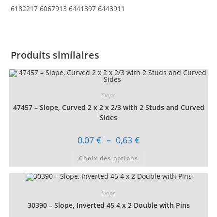
6182217 6067913 6441397 6443911
Produits similaires
Slope
47457 – Slope, Curved 2 x 2 x 2/3 with 2 Studs and Curved
Sides
Plage
0,07
€
–
0,63
€
de
prix :
Ce
Choix des options
0,07 €
produit
à
a
0,63 €
plusieurs
variations.
Les
Slope
options
peuvent
30390 – Slope, Inverted 45 4 x 2 Double with Pins
être
choisies