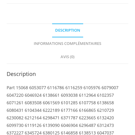
Curved
2
x
2
DESCRIPTION
x
2/3
INFORMATIONS COMPLÉMENTAIRES
AVIS (0)
Description
Part 15068 6053077 6116786 6116259 6105976 6079007
6047220 6046924 6138661 6093038 6112964 6102357
6071261 6083508 6061569 6101285 6107758 6138658
6080431 6104344 6222189 6177166 6166865 6210729
6230082 6212164 6298471 6371787 6223665 6132420
6099730 6119126 6139090 6046904 6296487 6312473
6372227 6345724 6380125 6146858 6138513 6047037