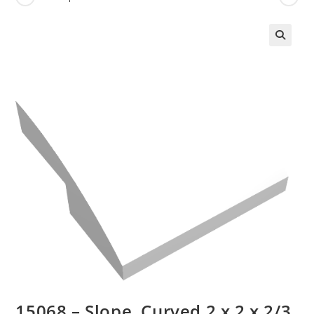
🔍
15068 – Slope, Curved 2 x 2 x 2/3