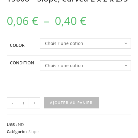
0,06
€
–
0,40
€
Plage
de
prix :
Choisir une option
COLOR
0,06 €
à
CONDITION
Choisir une option
0,40 €
quantité
-
+
AJOUTER AU PANIER
de
15068
-
UGS :
ND
Slope,
Catégorie :
Slope