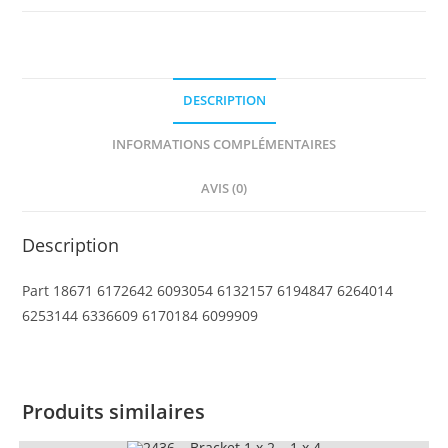
3
x
2
x
DESCRIPTION
1
1/3
INFORMATIONS COMPLÉMENTAIRES
AVIS (0)
Description
Part 18671 6172642 6093054 6132157 6194847 6264014
6253144 6336609 6170184 6099909
Produits similaires