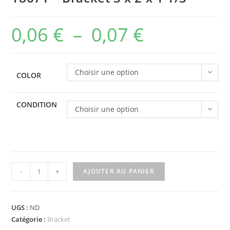
0,06
€
–
0,07
€
Plage
de
prix :
Choisir une option
COLOR
0,06 €
à
CONDITION
Choisir une option
0,07 €
quantité
-
+
AJOUTER AU PANIER
de
18671
-
UGS :
ND
Bracket
Catégorie :
Bracket