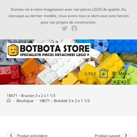
Skip
Donnez vie à votre imagination avec nos pièces LEGO de qualité. Du
to
classique au dernier modèle, nous avons tout ce dont vous avez besoin
content
pour vos projets de construction.
0,00
€
Menu
0
18671 – Bracket 3 x 2 x 1 1/3
>
Boutique
>
18671 – Bracket 3 x 2 x 1 1/3
Produit précédent
Produit suivant