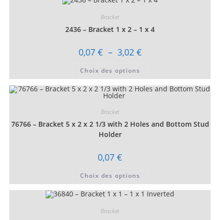
Bracket
2436 – Bracket 1 x 2 – 1 x 4
Plage
0,07
€
–
3,02
€
de
prix :
Ce
Choix des options
0,07 €
produit
à
a
3,02 €
plusieurs
variations.
Les
options
Bracket
peuvent
être
76766 – Bracket 5 x 2 x 2 1/3 with 2 Holes and Bottom Stud
choisies
sur
Holder
la
page
du
0,07
€
produit
Ce
Choix des options
produit
a
plusieurs
variations.
Les
Bracket
options
peuvent