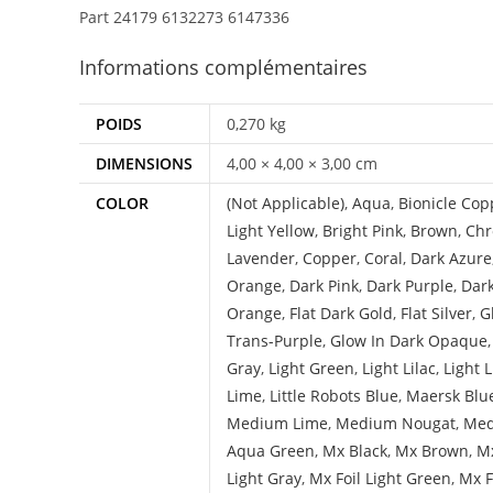
Part 24179 6132273 6147336
Informations complémentaires
POIDS
0,270 kg
DIMENSIONS
4,00 × 4,00 × 3,00 cm
COLOR
(Not Applicable)
,
Aqua
,
Bionicle Cop
Light Yellow
,
Bright Pink
,
Brown
,
Chr
Lavender
,
Copper
,
Coral
,
Dark Azure
Orange
,
Dark Pink
,
Dark Purple
,
Dar
Orange
,
Flat Dark Gold
,
Flat Silver
,
G
Trans-Purple
,
Glow In Dark Opaque
Gray
,
Light Green
,
Light Lilac
,
Light 
Lime
,
Little Robots Blue
,
Maersk Blu
Medium Lime
,
Medium Nougat
,
Med
Aqua Green
,
Mx Black
,
Mx Brown
,
Mx
Light Gray
,
Mx Foil Light Green
,
Mx F