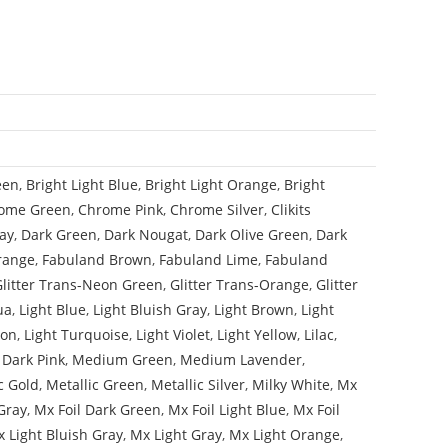
een
,
Bright Light Blue
,
Bright Light Orange
,
Bright
ome Green
,
Chrome Pink
,
Chrome Silver
,
Clikits
ay
,
Dark Green
,
Dark Nougat
,
Dark Olive Green
,
Dark
range
,
Fabuland Brown
,
Fabuland Lime
,
Fabuland
Glitter Trans-Neon Green
,
Glitter Trans-Orange
,
Glitter
ua
,
Light Blue
,
Light Bluish Gray
,
Light Brown
,
Light
mon
,
Light Turquoise
,
Light Violet
,
Light Yellow
,
Lilac
,
Dark Pink
,
Medium Green
,
Medium Lavender
,
c Gold
,
Metallic Green
,
Metallic Silver
,
Milky White
,
Mx
Gray
,
Mx Foil Dark Green
,
Mx Foil Light Blue
,
Mx Foil
 Light Bluish Gray
,
Mx Light Gray
,
Mx Light Orange
,