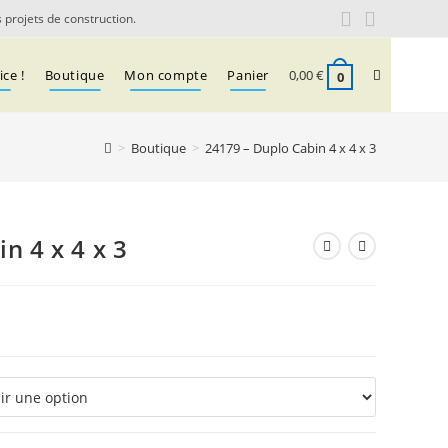
 projets de construction.
Toggle
ce !
Boutique
Mon compte
Panier
0,00
€
0
>
Boutique
>
24179 – Duplo Cabin 4 x 4 x 3
website
search
n 4 x 4 x 3