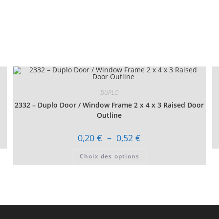
DUPLO
2332 – Duplo Door / Window Frame 2 x 4 x 3 Raised Door
Outline
Plage
0,20
€
–
0,52
€
de
prix :
Ce
Choix des options
0,20 €
produit
à
a
0,52 €
plusieurs
variations.
Les
options
peuvent
être
choisies