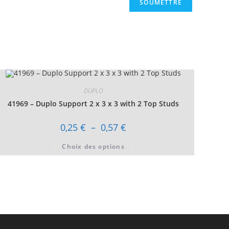
DUPLO
41969 – Duplo Support 2 x 3 x 3 with 2 Top Studs
Plage
0,25
€
–
0,57
€
de
prix :
Ce
Choix des options
0,25 €
produit
à
a
0,57 €
plusieurs
variations.
Les
options
peuvent
être
choisies
sur
la
page