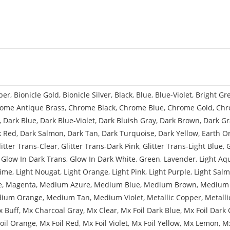
per
,
Bionicle Gold
,
Bionicle Silver
,
Black
,
Blue
,
Blue-Violet
,
Bright Gr
ome Antique Brass
,
Chrome Black
,
Chrome Blue
,
Chrome Gold
,
Chr
,
Dark Blue
,
Dark Blue-Violet
,
Dark Bluish Gray
,
Dark Brown
,
Dark Gr
k Red
,
Dark Salmon
,
Dark Tan
,
Dark Turquoise
,
Dark Yellow
,
Earth O
litter Trans-Clear
,
Glitter Trans-Dark Pink
,
Glitter Trans-Light Blue
,
,
Glow In Dark Trans
,
Glow In Dark White
,
Green
,
Lavender
,
Light Aq
Lime
,
Light Nougat
,
Light Orange
,
Light Pink
,
Light Purple
,
Light Sal
e
,
Magenta
,
Medium Azure
,
Medium Blue
,
Medium Brown
,
Medium 
ium Orange
,
Medium Tan
,
Medium Violet
,
Metallic Copper
,
Metalli
 Buff
,
Mx Charcoal Gray
,
Mx Clear
,
Mx Foil Dark Blue
,
Mx Foil Dark 
oil Orange
,
Mx Foil Red
,
Mx Foil Violet
,
Mx Foil Yellow
,
Mx Lemon
,
Mx