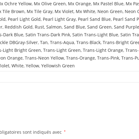
x Ochre Yellow
,
Mx Olive Green
,
Mx Orange
,
Mx Pastel Blue
,
Mx Pa
 Tile Brown
,
Mx Tile Gray
,
Mx Violet
,
Mx White
,
Neon Green
,
Neon 
old
,
Pearl Light Gold
,
Pearl Light Gray
,
Pearl Sand Blue
,
Pearl Sand 
er
,
Reddish Gold
,
Rust
,
Salmon
,
Sand Blue
,
Sand Green
,
Sand Purpl
s-Dark Blue
,
Satin Trans-Dark Pink
,
Satin Trans-Light Blue
,
Satin Tr
ckle DBGray-Silver
,
Tan
,
Trans-Aqua
,
Trans-Black
,
Trans-Bright Gre
s-Light Bright Green
,
Trans-Light Green
,
Trans-Light Orange
,
Trans-
eon Orange
,
Trans-Neon Yellow
,
Trans-Orange
,
Trans-Pink
,
Trans-P
iolet
,
White
,
Yellow
,
Yellowish Green
ligatoires sont indiqués avec
*