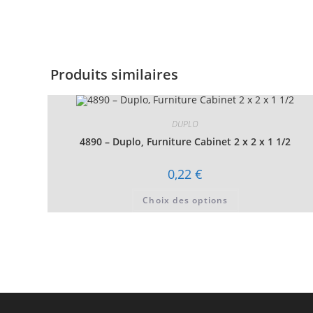
Produits similaires
DUPLO
4890 – Duplo, Furniture Cabinet 2 x 2 x 1 1/2
0,22
€
Ce
Choix des options
produit
a
plusieurs
variations.
Les
options
peuvent
être
choisies
sur
la
page