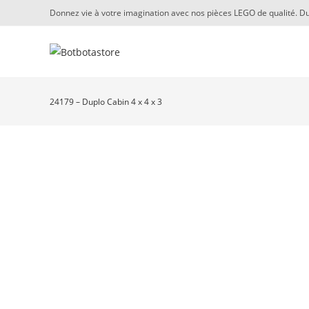
Skip
Donnez vie à votre imagination avec nos pièces LEGO de qualité. Du
to
content
24179 – Duplo Cabin 4 x 4 x 3