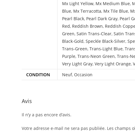
Mx Light Yellow
,
Mx Medium Blue
,
M
Blue
,
Mx Terracotta
,
Mx Tile Blue
,
Mx
Pearl Black
,
Pearl Dark Gray
,
Pearl G
Red
,
Reddish Brown
,
Reddish Copp
Green
,
Satin Trans-Clear
,
Satin Tran
Black-Gold
,
Speckle Black-Silver
,
Spe
Trans-Green
,
Trans-Light Blue
,
Tran
Purple
,
Trans-Neon Green
,
Trans-N
Very Light Gray
,
Very Light Orange
,
V
CONDITION
Neuf
,
Occasion
Avis
Il n’y a pas encore d’avis.
Votre adresse e-mail ne sera pas publiée.
Les champs ob