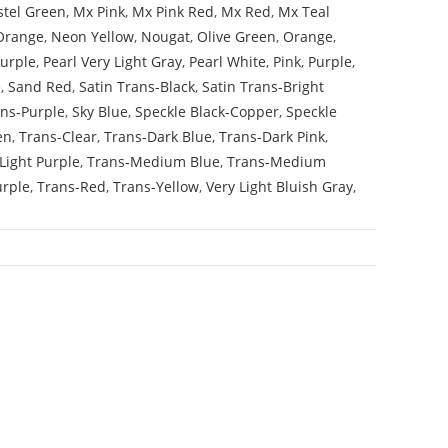
stel Green
,
Mx Pink
,
Mx Pink Red
,
Mx Red
,
Mx Teal
Orange
,
Neon Yellow
,
Nougat
,
Olive Green
,
Orange
,
Purple
,
Pearl Very Light Gray
,
Pearl White
,
Pink
,
Purple
,
e
,
Sand Red
,
Satin Trans-Black
,
Satin Trans-Bright
ans-Purple
,
Sky Blue
,
Speckle Black-Copper
,
Speckle
en
,
Trans-Clear
,
Trans-Dark Blue
,
Trans-Dark Pink
,
Light Purple
,
Trans-Medium Blue
,
Trans-Medium
urple
,
Trans-Red
,
Trans-Yellow
,
Very Light Bluish Gray
,