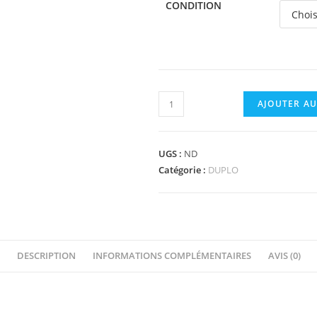
CONDITION
quantité
AJOUTER AU
de
24179
-
UGS :
ND
Duplo
Catégorie :
DUPLO
Cabin
4
x
4
DESCRIPTION
INFORMATIONS COMPLÉMENTAIRES
AVIS (0)
x
3