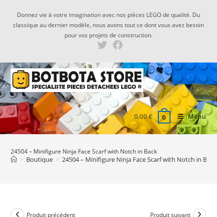
Skip
Donnez vie à votre imagination avec nos pièces LEGO de qualité. Du
to
classique au dernier modèle, nous avons tout ce dont vous avez besoin
content
pour vos projets de construction.
0,00
€
Menu
0
24504 – Minifigure Ninja Face Scarf with Notch in Back
>
Boutique
>
24504 – Minifigure Ninja Face Scarf with Notch in Back
Produit précédent
Produit suivant