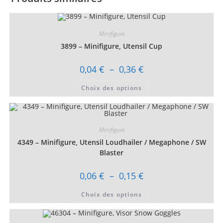
Minifigure
3899 – Minifigure, Utensil Cup
Plage
0,04
€
–
0,36
€
de
prix :
Ce
Choix des options
0,04 €
produit
à
a
0,36 €
plusieurs
variations.
Les
options
Minifigure
peuvent
être
4349 – Minifigure, Utensil Loudhailer / Megaphone / SW
choisies
sur
Blaster
la
page
du
Plage
0,06
€
–
0,15
€
produit
de
prix :
Ce
Choix des options
0,06 €
produit
à
a
0,15 €
plusieurs
variations.