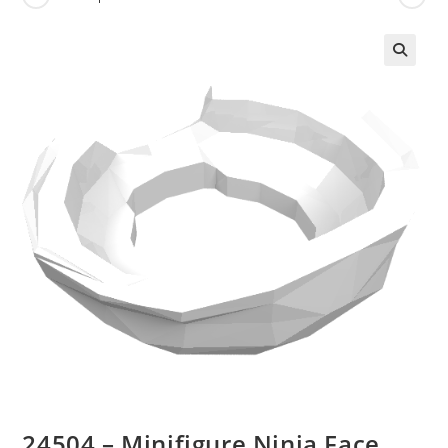
🔍
24504 – Minifigure Ninja Face