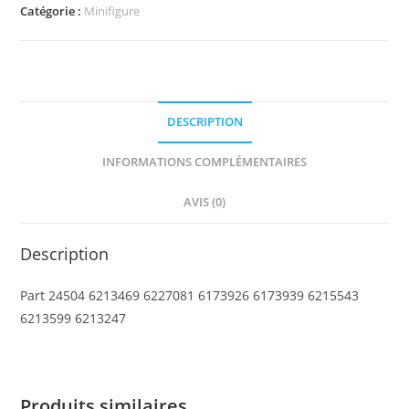
Minifigure
Catégorie :
Minifigure
Ninja
Face
Scarf
with
DESCRIPTION
Notch
in
INFORMATIONS COMPLÉMENTAIRES
Back
AVIS (0)
Description
Part 24504 6213469 6227081 6173926 6173939 6215543
6213599 6213247
Produits similaires