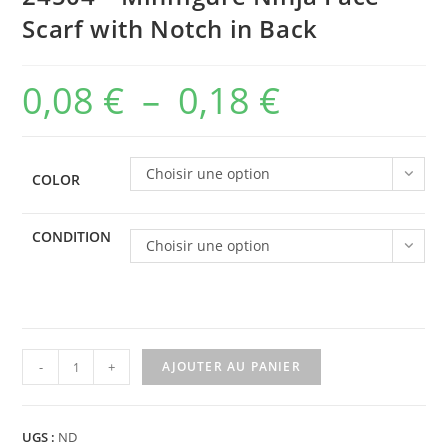
Scarf with Notch in Back
0,08
€
–
0,18
€
Plage
de
prix :
Choisir une option
COLOR
0,08 €
à
CONDITION
Choisir une option
0,18 €
quantité
-
+
AJOUTER AU PANIER
de
24504
-
UGS :
ND