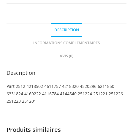
Tipper
Bed
Small
DESCRIPTION
INFORMATIONS COMPLÉMENTAIRES
AVIS (0)
Description
Part 2512 4218502 4611757 4218320 4520296 6211850
6331824 4169222 4116784 4144540 251224 251221 251226
251223 251201
Produits similaires