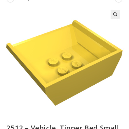
🔍
2512 – Vehicle, Tipper Bed Small