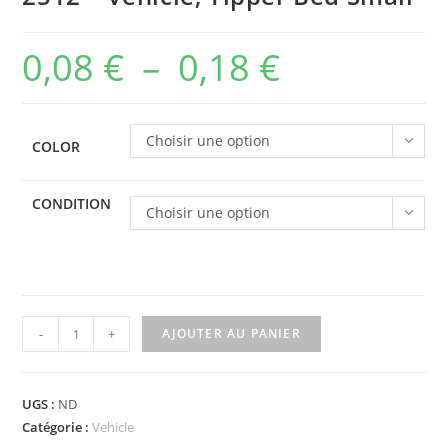
0,08
€
–
0,18
€
Plage
de
prix :
Choisir une option
COLOR
0,08 €
à
CONDITION
Choisir une option
0,18 €
quantité
-
+
AJOUTER AU PANIER
de
2512
-
UGS :
ND
Vehicle,
Catégorie :
Vehicle