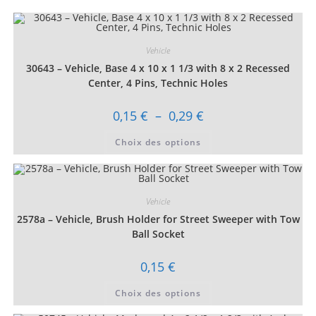
Vehicle
30643 – Vehicle, Base 4 x 10 x 1 1/3 with 8 x 2 Recessed
Center, 4 Pins, Technic Holes
Plage
0,15
€
–
0,29
€
de
prix :
Ce
Choix des options
0,15 €
produit
à
a
0,29 €
plusieurs
variations.
Les
options
Vehicle
peuvent
être
2578a – Vehicle, Brush Holder for Street Sweeper with Tow
choisies
sur
Ball Socket
la
page
du
0,15
€
produit
Ce
Choix des options
produit
a
plusieurs