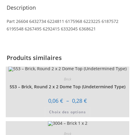
Description
Part 26604 6432734 6224811 6175968 6223225 6187572
6195548 6267495 6292415 6332045 6368621
Produits similaires
Brick
553 – Brick, Round 2 x 2 Dome Top (Undetermined Type)
Plage
0,06
€
–
0,28
€
de
prix :
Ce
Choix des options
0,06 €
produit
à
a
0,28 €
plusieurs
variations.
Les
Brick
options