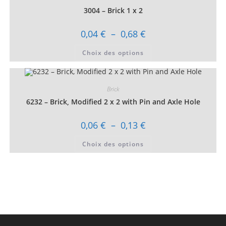
peuvent
3004 – Brick 1 x 2
être
choisies
sur
Plage
0,04
€
–
0,68
€
la
de
page
prix :
Ce
du
Choix des options
0,04 €
produit
produit
à
a
0,68 €
plusieurs
variations.
Les
Brick
options
peuvent
6232 – Brick, Modified 2 x 2 with Pin and Axle Hole
être
choisies
sur
Plage
0,06
€
–
0,13
€
la
de
page
prix :
Ce
du
Choix des options
0,06 €
produit
produit
à
a
0,13 €
plusieurs
variations.
Les
options
peuvent
être
choisies
sur
la
page