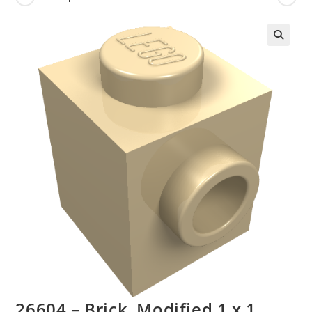
🔍
26604 – Brick, Modified 1 x 1