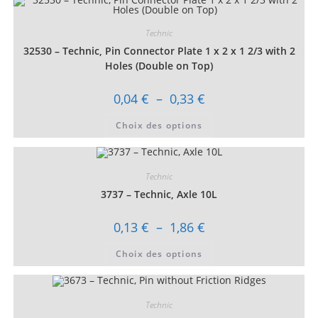
Technic
32530 – Technic, Pin Connector Plate 1 x 2 x 1 2/3 with 2
Holes (Double on Top)
Plage
0,04
€
–
0,33
€
de
prix :
Ce
Choix des options
0,04 €
produit
à
a
0,33 €
plusieurs
variations.
Les
Technic
options
peuvent
3737 – Technic, Axle 10L
être
choisies
sur
Plage
0,13
€
–
1,86
€
la
de
page
prix :
Ce
du
Choix des options
0,13 €
produit
produit
à
a
1,86 €
plusieurs
variations.
Les
Technic
options
peuvent