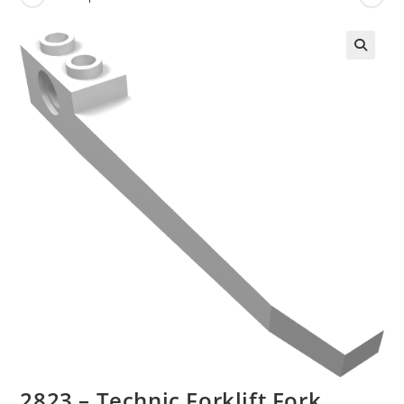
🔍
2823 – Technic Forklift Fork