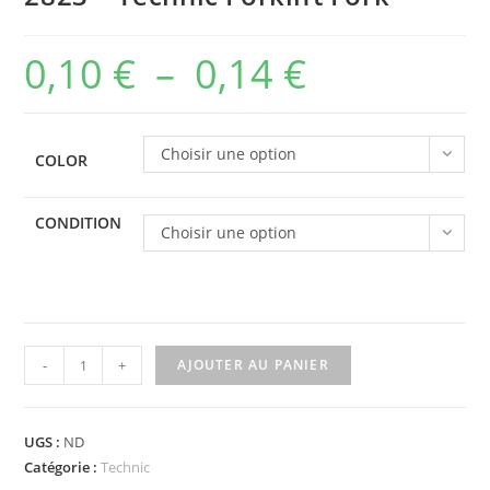
0,10
€
–
0,14
€
Plage
de
prix :
Choisir une option
COLOR
0,10 €
à
CONDITION
Choisir une option
0,14 €
quantité
-
+
AJOUTER AU PANIER
de
2823
-
UGS :
ND
Technic
Catégorie :
Technic