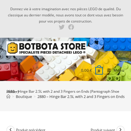
Skip
Donnez vie à votre imagination avec nos pièces LEGO de qualité. Du
to
classique au dernier modèle, nous avons tout ce dont vous avez besoin
content
pour vos projets de construction.
0,00
€
Menu
0
2880 – Hinge Bar 2.5L with 2 and 3 Fingers on Ends (Pantograph Shoe Holder)
>
Boutique
>
2880 – Hinge Bar 2.5L with 2 and 3 Fingers on Ends (
Produit précédent
Produit suivant