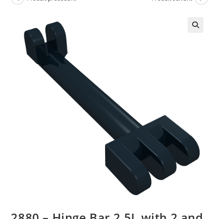
🔍
2880 – Hinge Bar 2.5L with 2 and