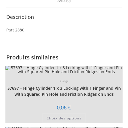
AVIS (0)
Description
Part 2880
Produits similaires
Hinge
57697 – Hinge Cylinder 1 x 3 Locking with 1 Finger and Pin
with Squared Pin Hole and Friction Ridges on Ends
0,06
€
Ce
Choix des options
produit
a
plusieurs