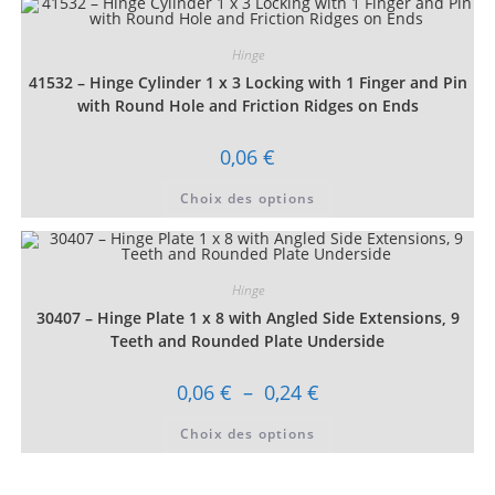
variations.
Les
options
Hinge
peuvent
être
41532 – Hinge Cylinder 1 x 3 Locking with 1 Finger and Pin
choisies
sur
with Round Hole and Friction Ridges on Ends
la
page
du
0,06
€
produit
Ce
Choix des options
produit
a
plusieurs
variations.
Les
options
Hinge
peuvent
être
30407 – Hinge Plate 1 x 8 with Angled Side Extensions, 9
choisies
sur
Teeth and Rounded Plate Underside
la
page
du
Plage
0,06
€
–
0,24
€
produit
de
prix :
Ce
Choix des options
0,06 €
produit
à
a
0,24 €
plusieurs
variations.