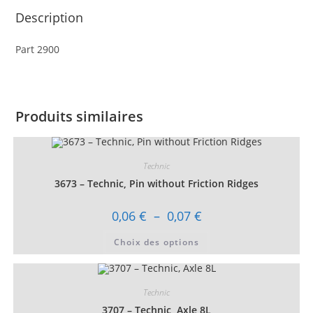
Description
Part 2900
Produits similaires
Technic
3673 – Technic, Pin without Friction Ridges
Plage
0,06
€
–
0,07
€
de
prix :
Ce
Choix des options
0,06 €
produit
à
a
0,07 €
plusieurs
variations.
Les
Technic
options
peuvent
3707 – Technic, Axle 8L
être