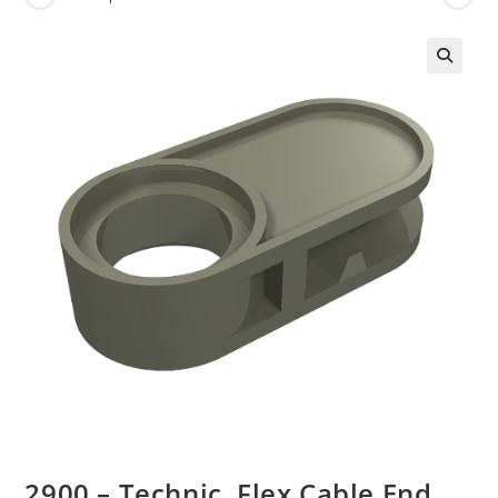
🔍
2900 – Technic, Flex Cable End,