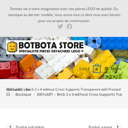
Skip
Donnez vie à votre imagination avec nos pièces LEGO de qualité. Du
to
classique au dernier modèle, nous avons tout ce dont vous avez besoin
content
pour vos projets de construction.
0,00
€
Menu
0
3001oldf1 – Brick 2 x 4 without Cross Supports Transparent with Frosted Horizontal Line
>
Boutique
>
3001oldf1 – Brick 2 x 4 without Cross Supports Transp
Produit précédent
Produit suivant