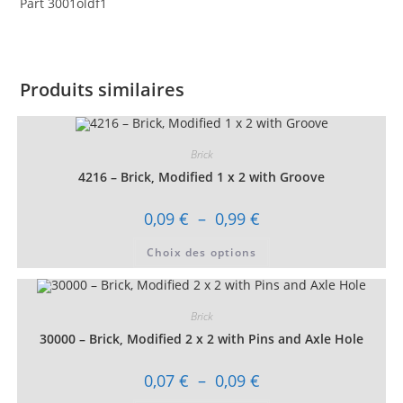
Part 3001oldf1
Produits similaires
Brick
4216 – Brick, Modified 1 x 2 with Groove
Plage
0,09
€
–
0,99
€
de
prix :
Ce
Choix des options
0,09 €
produit
à
a
0,99 €
plusieurs
variations.
Les
Brick
options
peuvent
30000 – Brick, Modified 2 x 2 with Pins and Axle Hole
être
choisies
sur
Plage
0,07
€
–
0,09
€
la
de
page
prix :