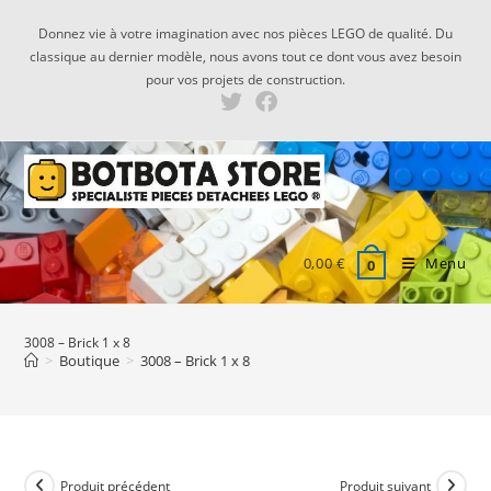
Skip
Donnez vie à votre imagination avec nos pièces LEGO de qualité. Du
to
classique au dernier modèle, nous avons tout ce dont vous avez besoin
content
pour vos projets de construction.
0,00
€
Menu
0
3008 – Brick 1 x 8
>
Boutique
>
3008 – Brick 1 x 8
Produit précédent
Produit suivant