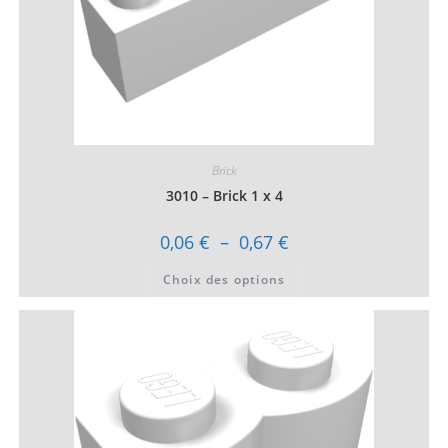
Brick
3010 – Brick 1 x 4
Plage
0,06
€
–
0,67
€
de
prix :
Ce
Choix des options
0,06 €
produit
à
a
0,67 €
plusieurs
variations.
Les
options
peuvent
être
choisies
sur
la
page