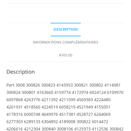
1
x
8
DESCRIPTION
INFORMATIONS COMPLÉMENTAIRES
AVIS (0)
Description
Part 3008 300826 300823 4143953 300821 300802 4114081
300824 300801 4163660 4159774 4172974 6024124 6109970
6097868 4263776 4211392 4211099 4569383 4224480
4261931 4518560 4224519 6058219 4521949 4155051
4178316 6000748 4649976 4517381 4528727 6264069
6277303 6289133 6304892 4189008 300822 6014472
4206616 4212304 300840 3008106 4125973 4112536 300842