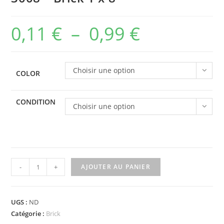
0,11
€
–
0,99
€
Plage
de
prix :
Choisir une option
COLOR
0,11 €
à
CONDITION
Choisir une option
0,99 €
quantité
-
+
AJOUTER AU PANIER
de
3008
-
UGS :
ND
Brick
Catégorie :
Brick