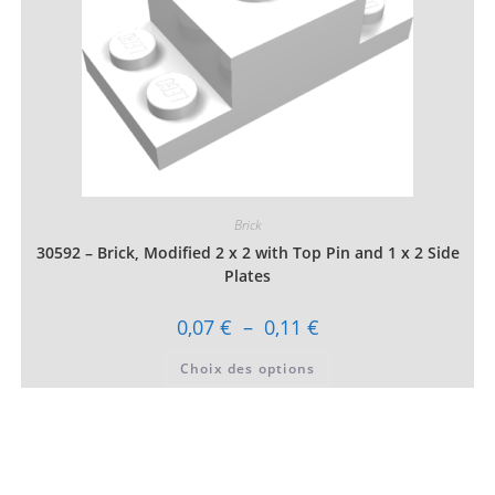
page
du
produit
Brick
30592 – Brick, Modified 2 x 2 with Top Pin and 1 x 2 Side
Plates
Plage
0,07
€
–
0,11
€
de
prix :
Ce
Choix des options
0,07 €
produit
à
a
0,11 €
plusieurs
variations.
Les
options
peuvent
être