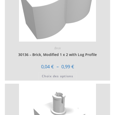
du
produit
Brick
30136 – Brick, Modified 1 x 2 with Log Profile
Plage
0,04
€
–
0,99
€
de
prix :
Ce
Choix des options
0,04 €
produit
à
a
0,99 €
plusieurs
variations.
Les
options
peuvent
être
choisies
sur
la