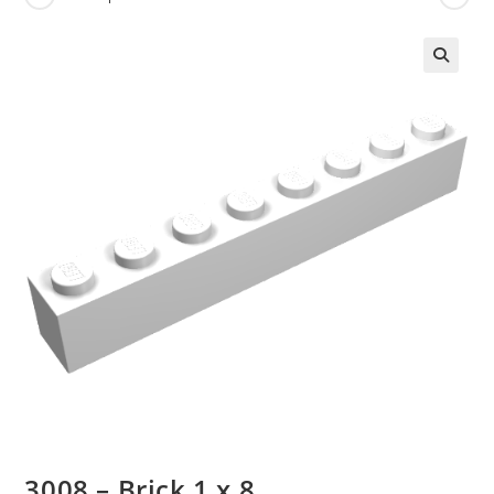
🔍
3008 – Brick 1 x 8