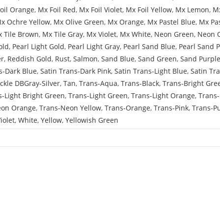
oil Orange
,
Mx Foil Red
,
Mx Foil Violet
,
Mx Foil Yellow
,
Mx Lemon
,
Mx
x Ochre Yellow
,
Mx Olive Green
,
Mx Orange
,
Mx Pastel Blue
,
Mx Pa
 Tile Brown
,
Mx Tile Gray
,
Mx Violet
,
Mx White
,
Neon Green
,
Neon 
old
,
Pearl Light Gold
,
Pearl Light Gray
,
Pearl Sand Blue
,
Pearl Sand 
er
,
Reddish Gold
,
Rust
,
Salmon
,
Sand Blue
,
Sand Green
,
Sand Purpl
s-Dark Blue
,
Satin Trans-Dark Pink
,
Satin Trans-Light Blue
,
Satin Tr
ckle DBGray-Silver
,
Tan
,
Trans-Aqua
,
Trans-Black
,
Trans-Bright Gre
s-Light Bright Green
,
Trans-Light Green
,
Trans-Light Orange
,
Trans-
eon Orange
,
Trans-Neon Yellow
,
Trans-Orange
,
Trans-Pink
,
Trans-P
iolet
,
White
,
Yellow
,
Yellowish Green