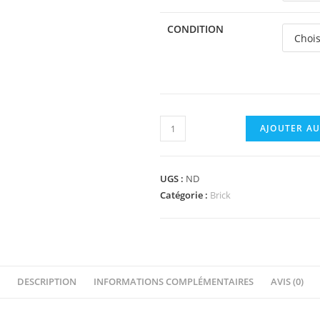
CONDITION
quantité
AJOUTER AU
de
3010p08
-
UGS :
ND
Brick
Catégorie :
Brick
1
x
4
with
DESCRIPTION
INFORMATIONS COMPLÉMENTAIRES
AVIS (0)
Car
Headlights