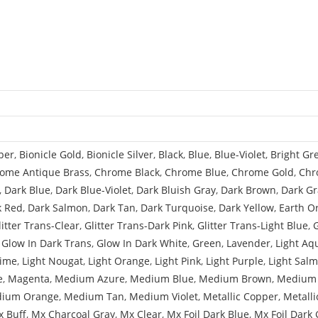
Pattern
(Basic)
per
,
Bionicle Gold
,
Bionicle Silver
,
Black
,
Blue
,
Blue-Violet
,
Bright Gr
ome Antique Brass
,
Chrome Black
,
Chrome Blue
,
Chrome Gold
,
Chr
,
Dark Blue
,
Dark Blue-Violet
,
Dark Bluish Gray
,
Dark Brown
,
Dark Gr
k Red
,
Dark Salmon
,
Dark Tan
,
Dark Turquoise
,
Dark Yellow
,
Earth O
litter Trans-Clear
,
Glitter Trans-Dark Pink
,
Glitter Trans-Light Blue
,
,
Glow In Dark Trans
,
Glow In Dark White
,
Green
,
Lavender
,
Light Aq
Lime
,
Light Nougat
,
Light Orange
,
Light Pink
,
Light Purple
,
Light Sal
e
,
Magenta
,
Medium Azure
,
Medium Blue
,
Medium Brown
,
Medium 
ium Orange
,
Medium Tan
,
Medium Violet
,
Metallic Copper
,
Metalli
 Buff
,
Mx Charcoal Gray
,
Mx Clear
,
Mx Foil Dark Blue
,
Mx Foil Dark 