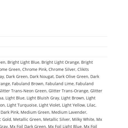
een
,
Bright Light Blue
,
Bright Light Orange
,
Bright
ome Green
,
Chrome Pink
,
Chrome Silver
,
Clikits
ay
,
Dark Green
,
Dark Nougat
,
Dark Olive Green
,
Dark
range
,
Fabuland Brown
,
Fabuland Lime
,
Fabuland
Glitter Trans-Neon Green
,
Glitter Trans-Orange
,
Glitter
ua
,
Light Blue
,
Light Bluish Gray
,
Light Brown
,
Light
mon
,
Light Turquoise
,
Light Violet
,
Light Yellow
,
Lilac
,
Dark Pink
,
Medium Green
,
Medium Lavender
,
c Gold
,
Metallic Green
,
Metallic Silver
,
Milky White
,
Mx
Gray
,
Mx Foil Dark Green
,
Mx Foil Light Blue
,
Mx Foil