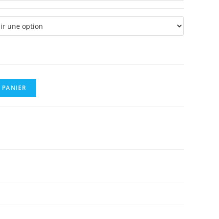
à
0,12 €
 PANIER