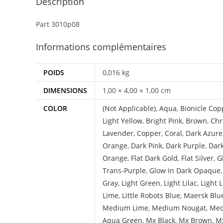
Description
Part 3010p08
Informations complémentaires
POIDS
0,016 kg
DIMENSIONS
1,00 × 4,00 × 1,00 cm
COLOR
(Not Applicable)
,
Aqua
,
Bionicle Cop
Light Yellow
,
Bright Pink
,
Brown
,
Chr
Lavender
,
Copper
,
Coral
,
Dark Azure
Orange
,
Dark Pink
,
Dark Purple
,
Dar
Orange
,
Flat Dark Gold
,
Flat Silver
,
G
Trans-Purple
,
Glow In Dark Opaque
Gray
,
Light Green
,
Light Lilac
,
Light 
Lime
,
Little Robots Blue
,
Maersk Blu
Medium Lime
,
Medium Nougat
,
Med
Aqua Green
,
Mx Black
,
Mx Brown
,
Mx