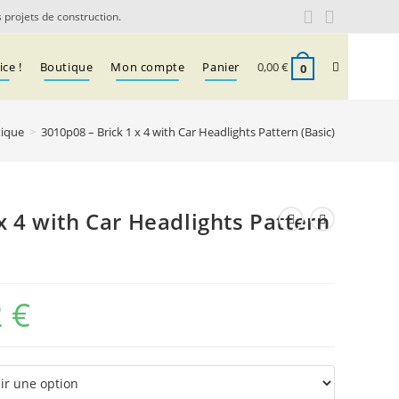
 projets de construction.
Toggle
ce !
Boutique
Mon compte
Panier
0,00
€
0
ique
>
3010p08 – Brick 1 x 4 with Car Headlights Pattern (Basic)
website
search
x 4 with Car Headlights Pattern
2
€
Plage
de
prix :
0,10 €