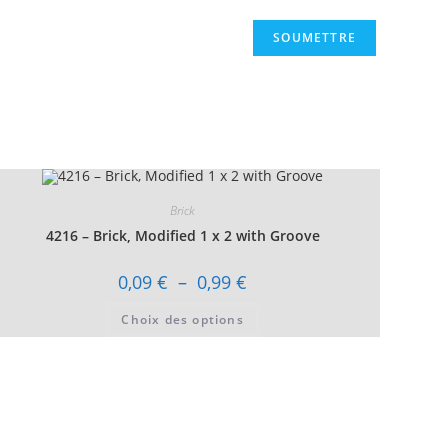
Brick
4216 – Brick, Modified 1 x 2 with Groove
Plage
0,09
€
–
0,99
€
de
prix :
Ce
Choix des options
0,09 €
produit
à
a
0,99 €
plusieurs
variations.
Les
options
peuvent
être
choisies