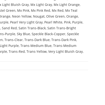
 Light Bluish Gray
,
Mx Light Gray
,
Mx Light Orange
,
stel Green
,
Mx Pink
,
Mx Pink Red
,
Mx Red
,
Mx Teal
Orange
,
Neon Yellow
,
Nougat
,
Olive Green
,
Orange
,
Purple
,
Pearl Very Light Gray
,
Pearl White
,
Pink
,
Purple
,
e
,
Sand Red
,
Satin Trans-Black
,
Satin Trans-Bright
ans-Purple
,
Sky Blue
,
Speckle Black-Copper
,
Speckle
en
,
Trans-Clear
,
Trans-Dark Blue
,
Trans-Dark Pink
,
Light Purple
,
Trans-Medium Blue
,
Trans-Medium
urple
,
Trans-Red
,
Trans-Yellow
,
Very Light Bluish Gray
,