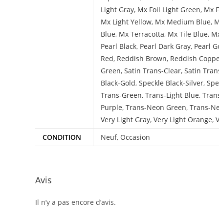
Light Gray
,
Mx Foil Light Green
,
Mx F
Mx Light Yellow
,
Mx Medium Blue
,
M
Blue
,
Mx Terracotta
,
Mx Tile Blue
,
Mx
Pearl Black
,
Pearl Dark Gray
,
Pearl G
Red
,
Reddish Brown
,
Reddish Copp
Green
,
Satin Trans-Clear
,
Satin Tran
Black-Gold
,
Speckle Black-Silver
,
Spe
Trans-Green
,
Trans-Light Blue
,
Tran
Purple
,
Trans-Neon Green
,
Trans-N
Very Light Gray
,
Very Light Orange
,
V
CONDITION
Neuf
,
Occasion
Avis
Il n’y a pas encore d’avis.