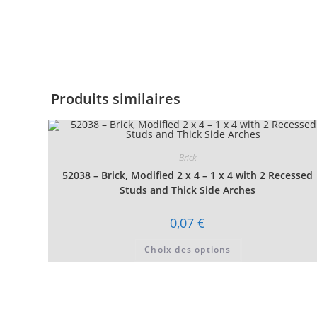
Produits similaires
Brick
52038 – Brick, Modified 2 x 4 – 1 x 4 with 2 Recessed
Studs and Thick Side Arches
0,07
€
Ce
Choix des options
produit
a
plusieurs
variations.
Les
options
peuvent