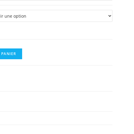
à
0,18 €
 PANIER