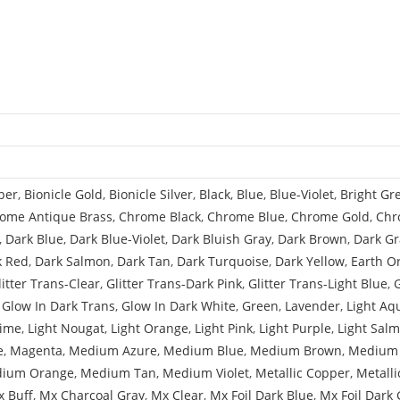
Rectangles
Pattern
(Minecraft
Zombie
Eyes)
per
,
Bionicle Gold
,
Bionicle Silver
,
Black
,
Blue
,
Blue-Violet
,
Bright Gr
ome Antique Brass
,
Chrome Black
,
Chrome Blue
,
Chrome Gold
,
Chr
,
Dark Blue
,
Dark Blue-Violet
,
Dark Bluish Gray
,
Dark Brown
,
Dark Gr
k Red
,
Dark Salmon
,
Dark Tan
,
Dark Turquoise
,
Dark Yellow
,
Earth O
litter Trans-Clear
,
Glitter Trans-Dark Pink
,
Glitter Trans-Light Blue
,
,
Glow In Dark Trans
,
Glow In Dark White
,
Green
,
Lavender
,
Light Aq
Lime
,
Light Nougat
,
Light Orange
,
Light Pink
,
Light Purple
,
Light Sal
e
,
Magenta
,
Medium Azure
,
Medium Blue
,
Medium Brown
,
Medium 
ium Orange
,
Medium Tan
,
Medium Violet
,
Metallic Copper
,
Metalli
 Buff
,
Mx Charcoal Gray
,
Mx Clear
,
Mx Foil Dark Blue
,
Mx Foil Dark 