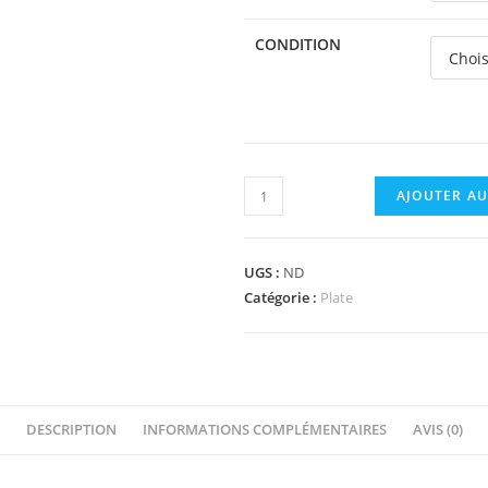
CONDITION
quantité
AJOUTER AU
de
3024pb005
-
UGS :
ND
Plate
Catégorie :
Plate
1
x
1
with
DESCRIPTION
INFORMATIONS COMPLÉMENTAIRES
AVIS (0)
2
Black