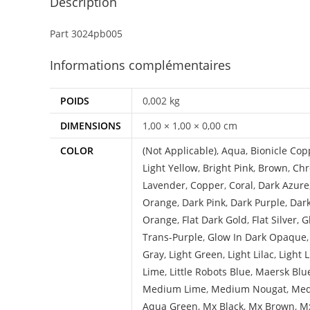
Description
Part 3024pb005
Informations complémentaires
POIDS
0,002 kg
DIMENSIONS
1,00 × 1,00 × 0,00 cm
COLOR
(Not Applicable)
,
Aqua
,
Bionicle Cop
Light Yellow
,
Bright Pink
,
Brown
,
Chr
Lavender
,
Copper
,
Coral
,
Dark Azure
Orange
,
Dark Pink
,
Dark Purple
,
Dar
Orange
,
Flat Dark Gold
,
Flat Silver
,
G
Trans-Purple
,
Glow In Dark Opaque
Gray
,
Light Green
,
Light Lilac
,
Light 
Lime
,
Little Robots Blue
,
Maersk Blu
Medium Lime
,
Medium Nougat
,
Med
Aqua Green
,
Mx Black
,
Mx Brown
,
Mx