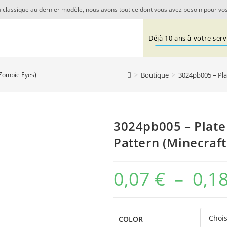
 classique au dernier modèle, nous avons tout ce dont vous avez besoin pour vos
Déjà 10 ans à votre servi
>
Boutique
>
3024pb005 – Plat
 Zombie Eyes)
3024pb005 – Plate 
Pattern (Minecraf
0,07
€
–
0,1
COLOR