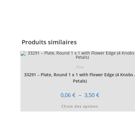
Produits similaires
Plate
33291 – Plate, Round 1 x 1 with Flower Edge (4 Knobs 
Petals)
Plage
0,06
€
–
3,50
€
de
prix :
Ce
Choix des options
0,06 €
produit
à
a
3,50 €
plusieurs
variations.
Les
options
peuvent