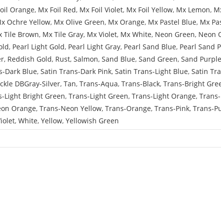
oil Orange
,
Mx Foil Red
,
Mx Foil Violet
,
Mx Foil Yellow
,
Mx Lemon
,
Mx
x Ochre Yellow
,
Mx Olive Green
,
Mx Orange
,
Mx Pastel Blue
,
Mx Pa
 Tile Brown
,
Mx Tile Gray
,
Mx Violet
,
Mx White
,
Neon Green
,
Neon 
old
,
Pearl Light Gold
,
Pearl Light Gray
,
Pearl Sand Blue
,
Pearl Sand 
er
,
Reddish Gold
,
Rust
,
Salmon
,
Sand Blue
,
Sand Green
,
Sand Purpl
s-Dark Blue
,
Satin Trans-Dark Pink
,
Satin Trans-Light Blue
,
Satin Tr
ckle DBGray-Silver
,
Tan
,
Trans-Aqua
,
Trans-Black
,
Trans-Bright Gre
s-Light Bright Green
,
Trans-Light Green
,
Trans-Light Orange
,
Trans-
eon Orange
,
Trans-Neon Yellow
,
Trans-Orange
,
Trans-Pink
,
Trans-P
iolet
,
White
,
Yellow
,
Yellowish Green