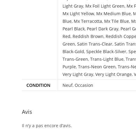
Light Gray
,
Mx Foil Light Green
,
Mx F
Mx Light Yellow
,
Mx Medium Blue
,
M
Blue
,
Mx Terracotta
,
Mx Tile Blue
,
Mx
Pearl Black
,
Pearl Dark Gray
,
Pearl G
Red
,
Reddish Brown
,
Reddish Copp
Green
,
Satin Trans-Clear
,
Satin Tran
Black-Gold
,
Speckle Black-Silver
,
Spe
Trans-Green
,
Trans-Light Blue
,
Tran
Purple
,
Trans-Neon Green
,
Trans-N
Very Light Gray
,
Very Light Orange
,
V
CONDITION
Neuf
,
Occasion
Avis
Il n’y a pas encore d’avis.