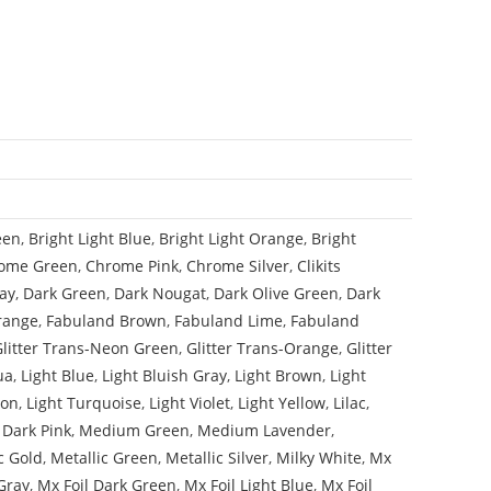
een
,
Bright Light Blue
,
Bright Light Orange
,
Bright
ome Green
,
Chrome Pink
,
Chrome Silver
,
Clikits
ay
,
Dark Green
,
Dark Nougat
,
Dark Olive Green
,
Dark
range
,
Fabuland Brown
,
Fabuland Lime
,
Fabuland
Glitter Trans-Neon Green
,
Glitter Trans-Orange
,
Glitter
ua
,
Light Blue
,
Light Bluish Gray
,
Light Brown
,
Light
mon
,
Light Turquoise
,
Light Violet
,
Light Yellow
,
Lilac
,
Dark Pink
,
Medium Green
,
Medium Lavender
,
c Gold
,
Metallic Green
,
Metallic Silver
,
Milky White
,
Mx
Gray
,
Mx Foil Dark Green
,
Mx Foil Light Blue
,
Mx Foil