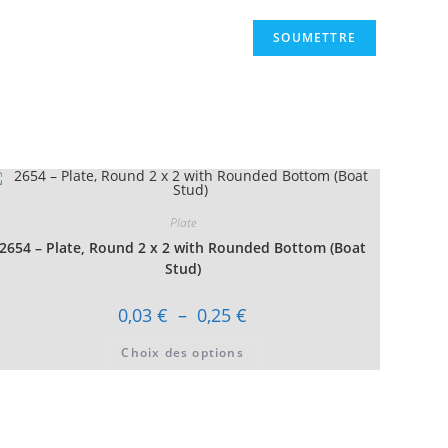
Plate
2654 – Plate, Round 2 x 2 with Rounded Bottom (Boat
Stud)
Plage
0,03
€
–
0,25
€
de
prix :
Ce
Choix des options
0,03 €
produit
à
a
0,25 €
plusieurs
variations.
Les
options
peuvent