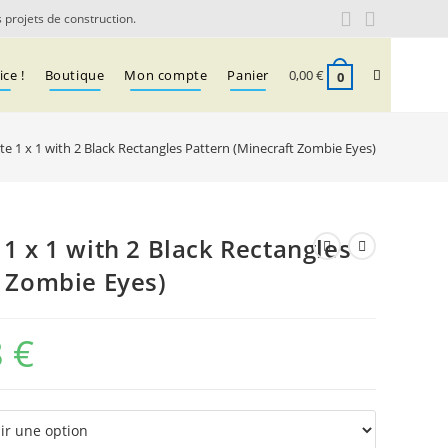
 projets de construction.
Toggle
ce !
Boutique
Mon compte
Panier
0,00
€
0
e 1 x 1 with 2 Black Rectangles Pattern (Minecraft Zombie Eyes)
website
search
1 x 1 with 2 Black Rectangles
t Zombie Eyes)
8
€
Plage
de
prix :
0,07 €