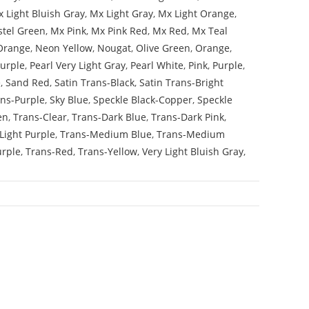
 Light Bluish Gray
,
Mx Light Gray
,
Mx Light Orange
,
stel Green
,
Mx Pink
,
Mx Pink Red
,
Mx Red
,
Mx Teal
Orange
,
Neon Yellow
,
Nougat
,
Olive Green
,
Orange
,
Purple
,
Pearl Very Light Gray
,
Pearl White
,
Pink
,
Purple
,
e
,
Sand Red
,
Satin Trans-Black
,
Satin Trans-Bright
ans-Purple
,
Sky Blue
,
Speckle Black-Copper
,
Speckle
en
,
Trans-Clear
,
Trans-Dark Blue
,
Trans-Dark Pink
,
Light Purple
,
Trans-Medium Blue
,
Trans-Medium
urple
,
Trans-Red
,
Trans-Yellow
,
Very Light Bluish Gray
,