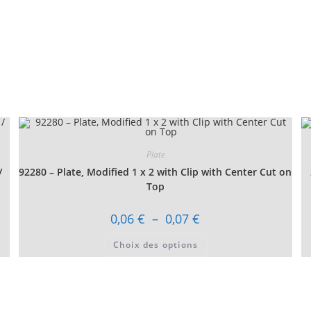
Plate
/
92280 – Plate, Modified 1 x 2 with Clip with Center Cut on
Top
Plage
0,06
€
–
0,07
€
de
prix :
Ce
Choix des options
0,06 €
produit
à
a
0,07 €
plusieurs
variations.
Les
options
peuvent