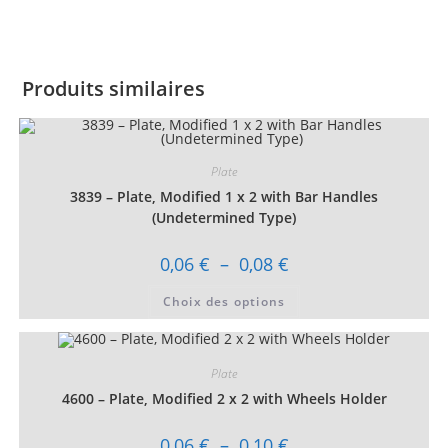
Produits similaires
Plate
3839 – Plate, Modified 1 x 2 with Bar Handles
(Undetermined Type)
Plage
0,06
€
–
0,08
€
de
prix :
Ce
Choix des options
0,06 €
produit
à
a
0,08 €
plusieurs
variations.
Les
Plate
options
peuvent
4600 – Plate, Modified 2 x 2 with Wheels Holder
être
choisies
sur
Plage
0,06
€
–
0,10
€
la