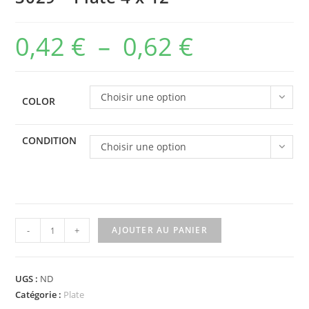
0,42
€
–
0,62
€
Plage
de
prix :
Choisir une option
COLOR
0,42 €
à
CONDITION
Choisir une option
0,62 €
quantité
-
+
AJOUTER AU PANIER
de
3029
-
UGS :
ND
Plate
Catégorie :
Plate