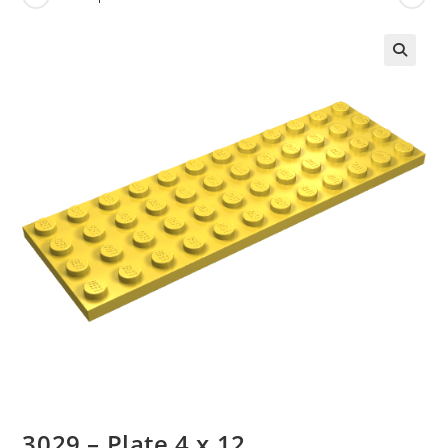
🔍
3029 – Plate 4 x 12