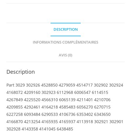
4
x
12
DESCRIPTION
INFORMATIONS COMPLÉMENTAIRES
AVIS (0)
Description
Part 3029 302926 4528850 4279059 4514717 302902 302924
4168072 4209160 302923 6112968 6006547 6114515
4267849 4225520 4566310 6065139 4211401 4210706
4209855 4292461 4164218 4585483 6056270 6270715
6227258 6093484 6290533 4106736 6353402 6343650
4166870 4213254 4165935 4165937 4113918 302921 302901
302928 4143358 4141045 6438485