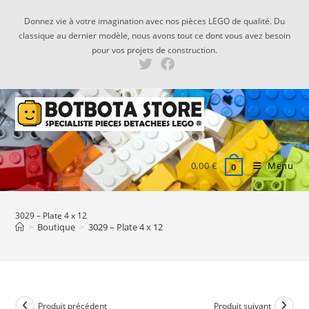
Skip
Donnez vie à votre imagination avec nos pièces LEGO de qualité. Du
to
classique au dernier modèle, nous avons tout ce dont vous avez besoin
content
pour vos projets de construction.
0,00
€
Menu
0
3029 – Plate 4 x 12
>
Boutique
>
3029 – Plate 4 x 12
Produit précédent
Produit suivant