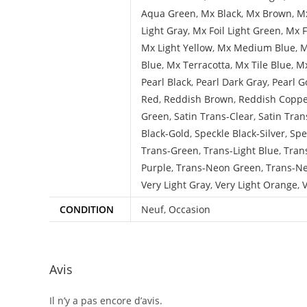
Aqua Green
,
Mx Black
,
Mx Brown
,
Mx
Light Gray
,
Mx Foil Light Green
,
Mx F
Mx Light Yellow
,
Mx Medium Blue
,
M
Blue
,
Mx Terracotta
,
Mx Tile Blue
,
Mx
Pearl Black
,
Pearl Dark Gray
,
Pearl G
Red
,
Reddish Brown
,
Reddish Copp
Green
,
Satin Trans-Clear
,
Satin Tran
Black-Gold
,
Speckle Black-Silver
,
Spe
Trans-Green
,
Trans-Light Blue
,
Tran
Purple
,
Trans-Neon Green
,
Trans-N
Very Light Gray
,
Very Light Orange
,
V
CONDITION
Neuf
,
Occasion
Avis
Il n’y a pas encore d’avis.