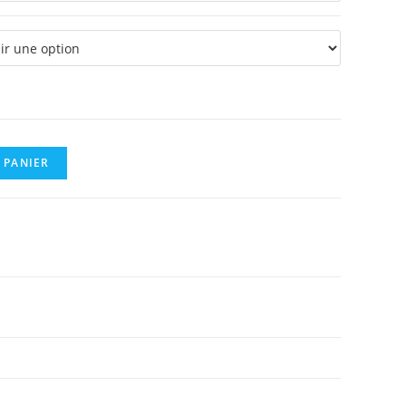
à
0,15 €
 PANIER