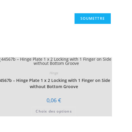
Hinge
4567b – Hinge Plate 1 x 2 Locking with 1 Finger on Side
without Bottom Groove
0,06
€
Ce
Choix des options
produit
a
plusieurs
variations.
Les