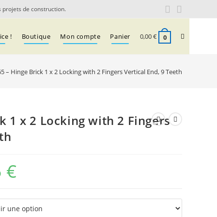
 projets de construction.
Toggle
ce !
Boutique
Mon compte
Panier
0,00
€
0
5 – Hinge Brick 1 x 2 Locking with 2 Fingers Vertical End, 9 Teeth
website
search
k 1 x 2 Locking with 2 Fingers
eth
5
€
Plage
de
prix :
0,06 €