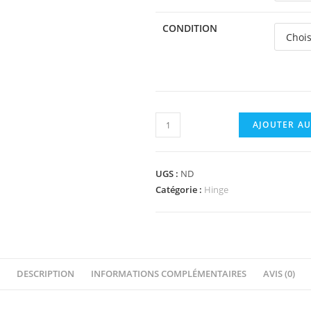
CONDITION
quantité
AJOUTER AU
de
30365
-
UGS :
ND
Hinge
Catégorie :
Hinge
Brick
1
x
2
DESCRIPTION
INFORMATIONS COMPLÉMENTAIRES
AVIS (0)
Locking
with