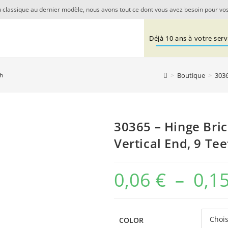
 classique au dernier modèle, nous avons tout ce dont vous avez besoin pour vos
Déjà 10 ans à votre servi
>
Boutique
>
3036
th
30365 – Hinge Bric
Vertical End, 9 Te
0,06
€
–
0,1
COLOR