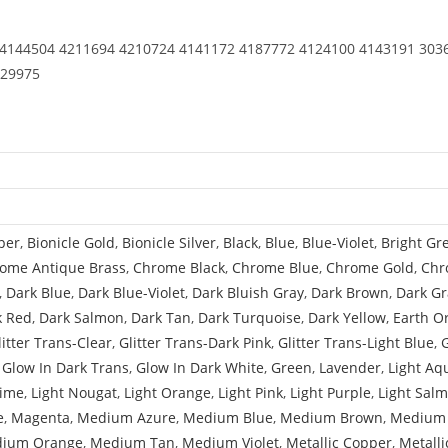
2
Fingers
 4144504 4211694 4210724 4141172 4187772 4124100 4143191 303
Vertical
129975
End,
9
Teeth
per
,
Bionicle Gold
,
Bionicle Silver
,
Black
,
Blue
,
Blue-Violet
,
Bright Gr
ome Antique Brass
,
Chrome Black
,
Chrome Blue
,
Chrome Gold
,
Chr
,
Dark Blue
,
Dark Blue-Violet
,
Dark Bluish Gray
,
Dark Brown
,
Dark Gr
k Red
,
Dark Salmon
,
Dark Tan
,
Dark Turquoise
,
Dark Yellow
,
Earth O
litter Trans-Clear
,
Glitter Trans-Dark Pink
,
Glitter Trans-Light Blue
,
,
Glow In Dark Trans
,
Glow In Dark White
,
Green
,
Lavender
,
Light Aq
Lime
,
Light Nougat
,
Light Orange
,
Light Pink
,
Light Purple
,
Light Sal
e
,
Magenta
,
Medium Azure
,
Medium Blue
,
Medium Brown
,
Medium 
ium Orange
,
Medium Tan
,
Medium Violet
,
Metallic Copper
,
Metalli