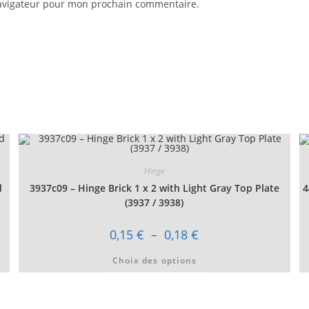
navigateur pour mon prochain commentaire.
Hinge
d
3937c09 – Hinge Brick 1 x 2 with Light Gray Top Plate
4
(3937 / 3938)
Plage
0,15
€
–
0,18
€
de
prix :
Ce
Choix des options
0,15 €
produit
à
a
0,18 €
plusieurs
variations.
Les