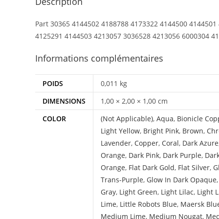
Description
Part 30365 4144502 4188788 4173322 4144500 4144501
4125291 4144503 4213057 3036528 4213056 6000304 4
Informations complémentaires
POIDS
0,011 kg
DIMENSIONS
1,00 × 2,00 × 1,00 cm
COLOR
(Not Applicable)
,
Aqua
,
Bionicle Cop
Light Yellow
,
Bright Pink
,
Brown
,
Chr
Lavender
,
Copper
,
Coral
,
Dark Azure
Orange
,
Dark Pink
,
Dark Purple
,
Dar
Orange
,
Flat Dark Gold
,
Flat Silver
,
G
Trans-Purple
,
Glow In Dark Opaque
Gray
,
Light Green
,
Light Lilac
,
Light 
Lime
,
Little Robots Blue
,
Maersk Blu
Medium Lime
,
Medium Nougat
,
Med