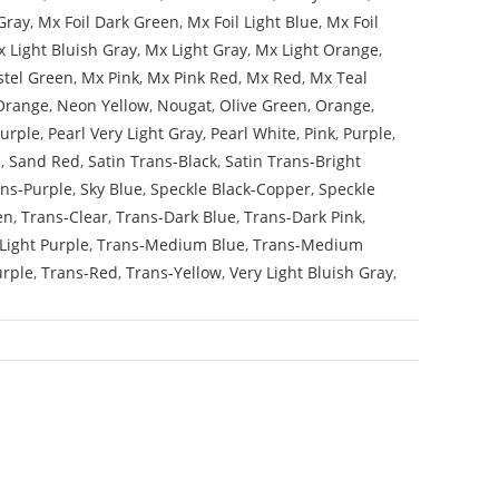
Gray
,
Mx Foil Dark Green
,
Mx Foil Light Blue
,
Mx Foil
 Light Bluish Gray
,
Mx Light Gray
,
Mx Light Orange
,
stel Green
,
Mx Pink
,
Mx Pink Red
,
Mx Red
,
Mx Teal
Orange
,
Neon Yellow
,
Nougat
,
Olive Green
,
Orange
,
Purple
,
Pearl Very Light Gray
,
Pearl White
,
Pink
,
Purple
,
e
,
Sand Red
,
Satin Trans-Black
,
Satin Trans-Bright
ans-Purple
,
Sky Blue
,
Speckle Black-Copper
,
Speckle
en
,
Trans-Clear
,
Trans-Dark Blue
,
Trans-Dark Pink
,
Light Purple
,
Trans-Medium Blue
,
Trans-Medium
urple
,
Trans-Red
,
Trans-Yellow
,
Very Light Bluish Gray
,