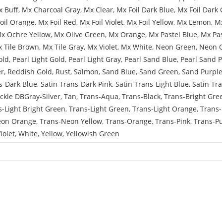
 Buff
,
Mx Charcoal Gray
,
Mx Clear
,
Mx Foil Dark Blue
,
Mx Foil Dark 
oil Orange
,
Mx Foil Red
,
Mx Foil Violet
,
Mx Foil Yellow
,
Mx Lemon
,
Mx
x Ochre Yellow
,
Mx Olive Green
,
Mx Orange
,
Mx Pastel Blue
,
Mx Pa
 Tile Brown
,
Mx Tile Gray
,
Mx Violet
,
Mx White
,
Neon Green
,
Neon 
old
,
Pearl Light Gold
,
Pearl Light Gray
,
Pearl Sand Blue
,
Pearl Sand 
er
,
Reddish Gold
,
Rust
,
Salmon
,
Sand Blue
,
Sand Green
,
Sand Purpl
s-Dark Blue
,
Satin Trans-Dark Pink
,
Satin Trans-Light Blue
,
Satin Tr
ckle DBGray-Silver
,
Tan
,
Trans-Aqua
,
Trans-Black
,
Trans-Bright Gre
s-Light Bright Green
,
Trans-Light Green
,
Trans-Light Orange
,
Trans-
eon Orange
,
Trans-Neon Yellow
,
Trans-Orange
,
Trans-Pink
,
Trans-P
iolet
,
White
,
Yellow
,
Yellowish Green