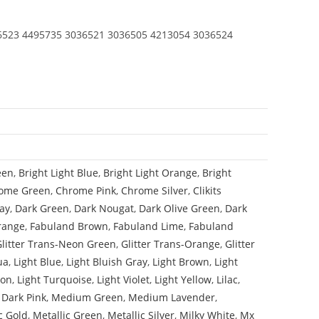
6523 4495735 3036521 3036505 4213054 3036524
een
,
Bright Light Blue
,
Bright Light Orange
,
Bright
ome Green
,
Chrome Pink
,
Chrome Silver
,
Clikits
ay
,
Dark Green
,
Dark Nougat
,
Dark Olive Green
,
Dark
range
,
Fabuland Brown
,
Fabuland Lime
,
Fabuland
Glitter Trans-Neon Green
,
Glitter Trans-Orange
,
Glitter
ua
,
Light Blue
,
Light Bluish Gray
,
Light Brown
,
Light
mon
,
Light Turquoise
,
Light Violet
,
Light Yellow
,
Lilac
,
Dark Pink
,
Medium Green
,
Medium Lavender
,
c Gold
,
Metallic Green
,
Metallic Silver
,
Milky White
,
Mx