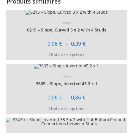
Produits similaires
Slope
6215 – Slope, Curved 3 x 2 with 4 Studs
Plage
0,06
€
–
0,39
€
de
prix :
Ce
Choix des options
0,06 €
produit
à
a
0,39 €
plusieurs
variations.
Les
Slope
options
peuvent
3665 – Slope, Inverted 45 2 x 1
être
choisies
sur
Plage
0,06
€
–
0,86
€
la
de
page
prix :
Ce
du
Choix des options
0,06 €
produit
produit
à
a
0,86 €
plusieurs
variations.
Les
options