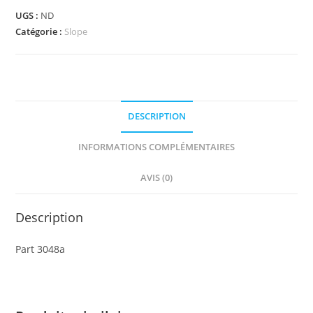
-
UGS :
ND
Slope
Catégorie :
Slope
45
2
x
1
DESCRIPTION
Triple
without
INFORMATIONS COMPLÉMENTAIRES
Inside
Bar
AVIS (0)
or
Bottom
Description
Stud
Holder
Part 3048a