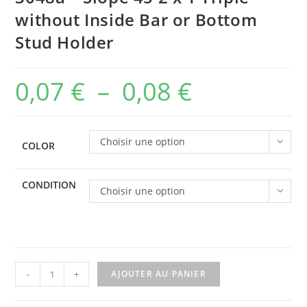
without Inside Bar or Bottom
Stud Holder
0,07
€
–
0,08
€
Plage
de
prix :
Choisir une option
COLOR
0,07 €
à
CONDITION
Choisir une option
0,08 €
quantité
-
+
AJOUTER AU PANIER
de
3048a