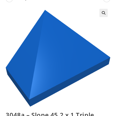
🔍
3048a – Slope 45 2 x 1 Triple