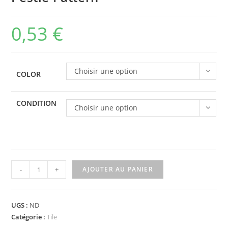
0,53
€
Choisir une option
COLOR
CONDITION
Choisir une option
quantité
-
+
AJOUTER AU PANIER
de
3068bpb0014
-
UGS :
ND
Tile
Catégorie :
Tile