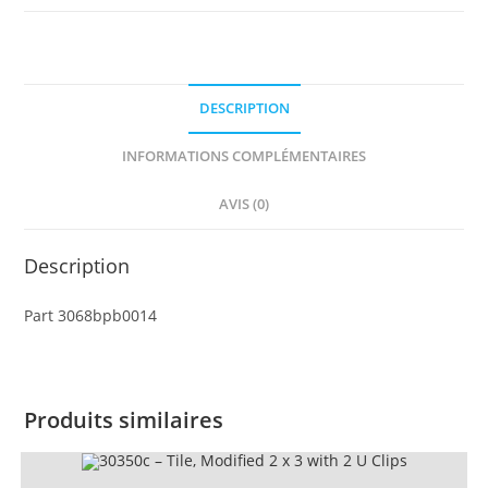
2
x
2
with
DESCRIPTION
Groove
with
INFORMATIONS COMPLÉMENTAIRES
HP
Tan
AVIS (0)
Scroll,
Black
Description
Cauldron
and
Part 3068bpb0014
Silver
Mortar
and
Pestle
Produits similaires
Pattern