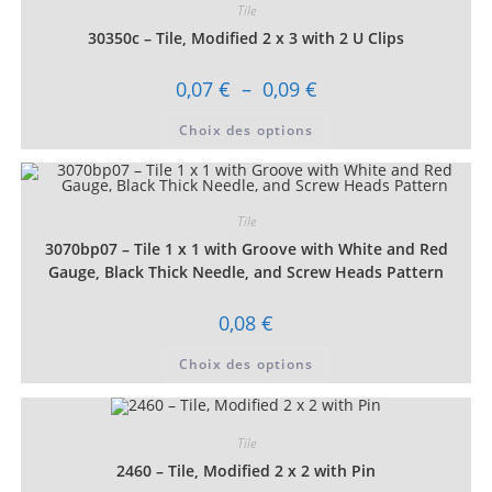
Tile
30350c – Tile, Modified 2 x 3 with 2 U Clips
Plage
0,07
€
–
0,09
€
de
prix :
Ce
Choix des options
0,07 €
produit
à
a
0,09 €
plusieurs
variations.
Les
options
Tile
peuvent
être
3070bp07 – Tile 1 x 1 with Groove with White and Red
choisies
sur
Gauge, Black Thick Needle, and Screw Heads Pattern
la
page
du
0,08
€
produit
Ce
Choix des options
produit
a
plusieurs
variations.
Les
Tile
options
peuvent
2460 – Tile, Modified 2 x 2 with Pin
être
choisies