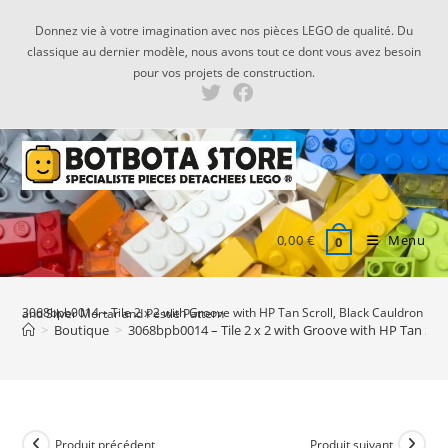
Skip
Donnez vie à votre imagination avec nos pièces LEGO de qualité. Du
to
classique au dernier modèle, nous avons tout ce dont vous avez besoin
content
pour vos projets de construction.
0,00
€
Menu
0
3068bpb0014 – Tile 2 x 2 with Groove with HP Tan Scroll, Black Cauldron and Silver Mortar and Pestle Pattern
>
Boutique
>
3068bpb0014 – Tile 2 x 2 with Groove with HP Tan Scro
Produit précédent
Produit suivant