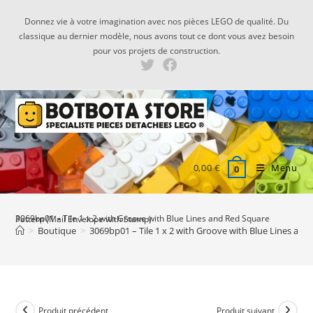
Skip
Donnez vie à votre imagination avec nos pièces LEGO de qualité. Du
to
classique au dernier modèle, nous avons tout ce dont vous avez besoin
content
pour vos projets de construction.
0,00
€
Menu
0
3069bp01 – Tile 1 x 2 with Groove with Blue Lines and Red Square Pattern (Mail Envelope with Stamp)
>
Boutique
>
3069bp01 – Tile 1 x 2 with Groove with Blue Lines an
Produit précédent
Produit suivant