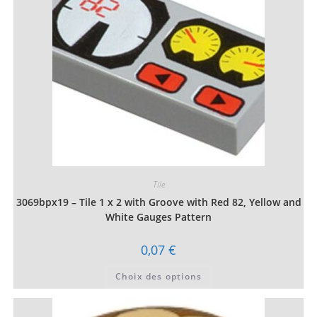
Tile
3069bpx19 – Tile 1 x 2 with Groove with Red 82, Yellow and
White Gauges Pattern
0,07
€
Ce
Choix des options
produit
a
plusieurs
variations.