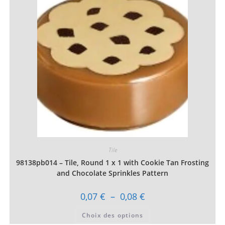
Les
options
peuvent
être
choisies
sur
la
page
du
produit
Tile
98138pb014 – Tile, Round 1 x 1 with Cookie Tan Frosting
and Chocolate Sprinkles Pattern
Plage
0,07
€
–
0,08
€
de
prix :
Ce
Choix des options
0,07 €
produit
à
a