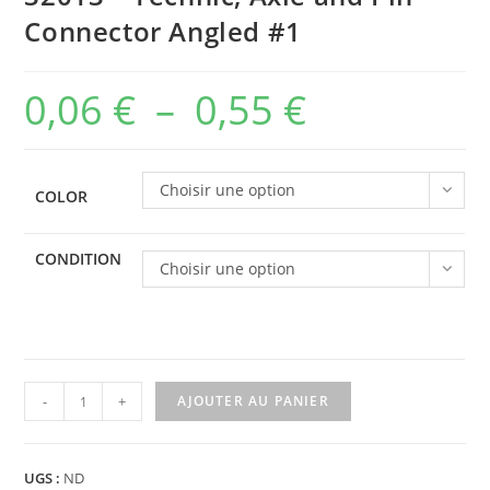
Connector Angled #1
0,06
€
–
0,55
€
Plage
de
prix :
Choisir une option
COLOR
0,06 €
à
CONDITION
Choisir une option
0,55 €
quantité
-
+
AJOUTER AU PANIER
de
32013
-
UGS :
ND