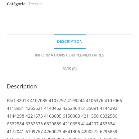
Technic,
Catégorie :
Technic
Axle
and
Pin
Connector
DESCRIPTION
Angled
#1
INFORMATIONS COMPLÉMENTAIRES
AVIS (0)
Description
Part 32013 4107085 4107797 4199244 4106376 4107066
4118981 4265621 4140452 4252464 6135091 4144292
4144298 4221573 4163695 6150003 4211550 6332586
6332584 6332573 6329889 4210658 4144297 4533341
4172041 6109757 4260023 4541306 4200272 6296859