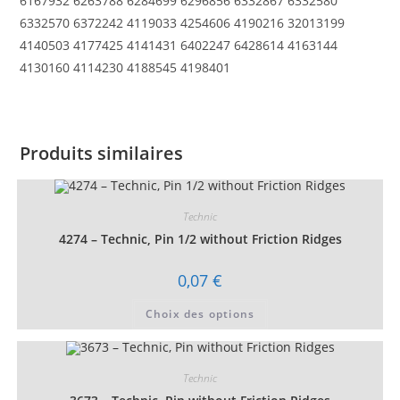
6167932 6263788 6284699 6296856 6332867 6332580
6332570 6372242 4119033 4254606 4190216 32013199
4140503 4177425 4141431 6402247 6428614 4163144
4130160 4114230 4188545 4198401
Produits similaires
Technic
4274 – Technic, Pin 1/2 without Friction Ridges
0,07
€
Ce
Choix des options
produit
a
plusieurs
variations.
Les
Technic
options
peuvent