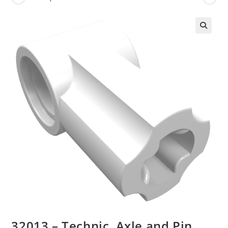
🔍
32013 – Technic, Axle and Pin