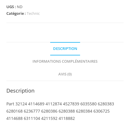
-
UGS :
ND
Technic,
Catégorie :
Technic
Plate
1
x
5
DESCRIPTION
with
Smooth
INFORMATIONS COMPLÉMENTAIRES
Ends,
4
AVIS (0)
Studs
and
Description
Center
Axle
Part 32124 4114689 4112874 4527839 6035580 6280383
Hole
6280168 6236777 6280386 6280388 6280384 6306725
4114688 6311104 4211592 4118882