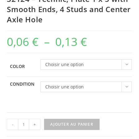
Smooth Ends, 4 Studs and Center
Axle Hole
0,06
€
–
0,13
€
Plage
de
prix :
Choisir une option
COLOR
0,06 €
à
CONDITION
Choisir une option
0,13 €
quantité
-
+
AJOUTER AU PANIER
de
32124