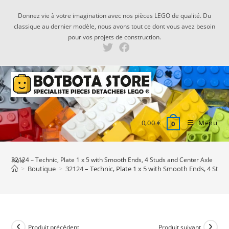
Skip
Donnez vie à votre imagination avec nos pièces LEGO de qualité. Du
to
classique au dernier modèle, nous avons tout ce dont vous avez besoin
content
pour vos projets de construction.
0,00
€
Menu
0
32124 – Technic, Plate 1 x 5 with Smooth Ends, 4 Studs and Center Axle Hole
>
Boutique
>
32124 – Technic, Plate 1 x 5 with Smooth Ends, 4 Stud
Produit précédent
Produit suivant