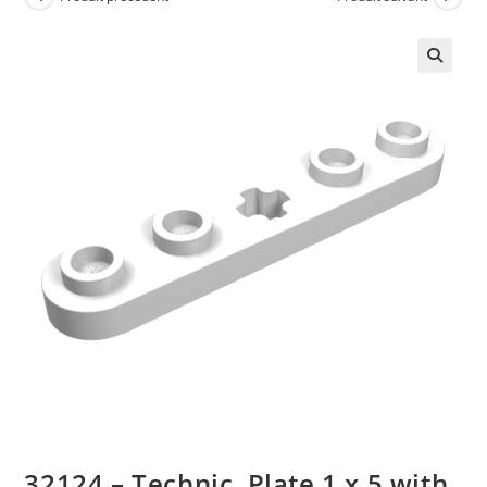
🔍
32124 – Technic, Plate 1 x 5 with